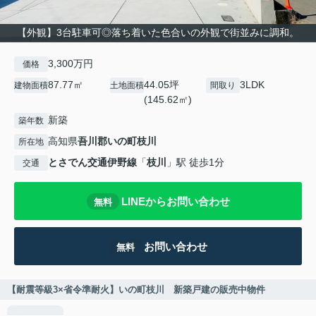
【外観】3台駐車可◎落ち着いた色合いの外観で街並みに調和。
3,300万円
価格
87.77㎡
44.05坪
3LDK
建物面積
土地面積
間取り
(145.62㎡)
新築
築年数
高知県
吾川郡いの町
枝川
所在地
とさでん交通伊野線
「
枝川
」駅 徒歩1分
交通
LINEからお問い合わせ
無料
お問い合わせ
無料
【耐震等級3×省令準耐火】いの町枝川 新築戸建の販売中物件