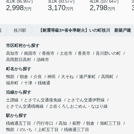
4LDK (95.90㎡)
3LDK (93.57㎡)
4LDK (107.64㎡)
3
2,998
3,170
2,798
万円
万円
万円
覧
枝川駅
【耐震等級3×省令準耐火】いの町枝川 新築戸建
市区町村から探す
高知市
南国市
香南市
土佐市
香美市
吾川郡いの町
高岡郡日高村
須崎市
町名から探す
鴨部
朝倉
介良
神田
大そね
瀬戸東町
高岡町
福井町
十津
桟橋通
沿線から探す
土讃線
とさでん交通後免線
とさでん交通伊野線
とさでん交通桟橋線
土佐くろしおごめん・なはり線
駅から探す
桟橋通五丁目
円行寺口
高知
薊野
朝倉
旭町三丁目
鴨部
のいち
上町五丁目
桟橋通三丁目