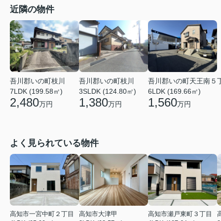
近隣の物件
吾川郡いの町枝川
吾川郡いの町枝川
吾川郡いの町天王南５
7LDK (199.58㎡)
3SLDK (124.80㎡)
6LDK (169.66㎡)
2,480
1,380
1,560
万円
万円
万円
よく見られている物件
高知市一宮中町２丁目
高知市大津甲
高知市瀬戸東町３丁目