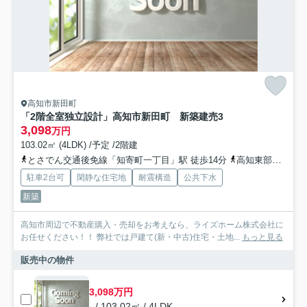
高知市新田町
「2階全室独立設計」高知市新田町 新築建売3
3,098
万円
103.02㎡ (4LDK) /予定 /2階建
とさでん交通後免線「知寄町一丁目」駅 徒歩14分
高知東部交通「桟橋通三丁目（バス）」バス停下車 徒歩11分
駐車2台可
閑静な住宅地
耐震構造
公共下水
新築
高知市周辺で不動産購入・売却をお考えなら、ライズホーム株式会社に
お任せください！！ 弊社では戸建て(新・中古)住宅・土地...
もっと見る
販売中の物件
3,098万円
- / 103.02㎡ / 4LDK