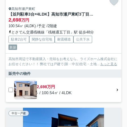
高知市瀬戸東町
【並列駐車3台×4LDK】高知市瀬戸東町3丁目建売1
2,698
万円
100.54㎡ (4LDK) /予定 /2階建
とさでん交通桟橋線「桟橋通五丁目」駅 徒歩48分
駐車2台可
閑静な住宅地
耐震構造
公共下水
新築
高知市周辺で不動産購入・売却をお考えなら、ライズホーム株式会社に
お任せください！！ 弊社では戸建て(新・中古)住宅・土地...
もっと見る
販売中の物件
2,698万円
- / 100.54㎡ / 4LDK
中古一戸建