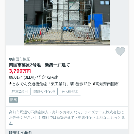
南国市篠原
南国市篠原2号地 新築一戸建て
3,790
万円
89.01㎡ (3LDK) /予定 /2階建
とさでん交通後免線「東工業前」駅 徒歩12分
高知県南国市「篠原南」バス停下車 徒歩1分
駐車2台可
閑静な住宅地
浄化槽排水
新築
高知市周辺で不動産購入・売却をお考えなら、ライズホーム株式会社に
お任せください！！ 弊社では新築戸建て・中古住宅・土地な...
もっと見
る
販売中の物件