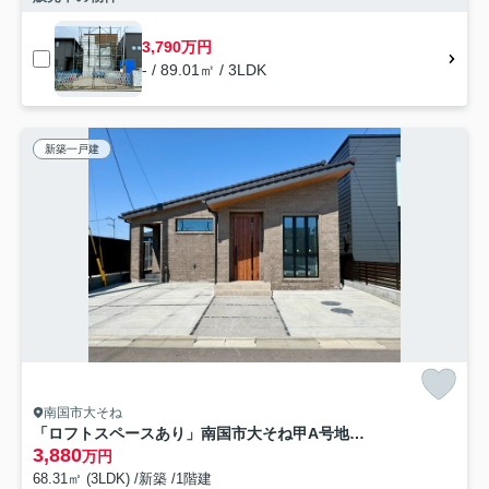
3,790万円
- / 89.01㎡ / 3LDK
新築一戸建
南国市大そね
「ロフトスペースあり」南国市大そね甲A号地 平屋新築一戸建て
3,880
万円
68.31㎡ (3LDK) /新築 /1階建