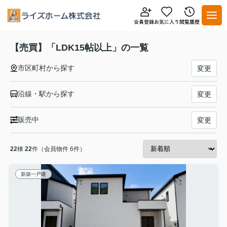
【売買】「LDK15帖以上」の一覧
市区町村から探す
変更
沿線・駅から探す
変更
販売中
変更
22
棟
22
件（会員物件 6件）
新築一戸建