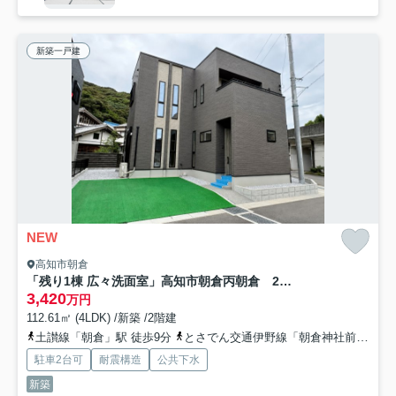
新築一戸建
NEW
高知市朝倉
「残り1棟 広々洗面室」高知市朝倉丙朝倉 2号地新築一戸建て
3,420
万円
112.61㎡ (4LDK) /新築 /2階建
土讃線「朝倉」駅 徒歩9分
とさでん交通伊野線「朝倉神社前」駅 徒歩9分
駐車2台可
耐震構造
公共下水
新築