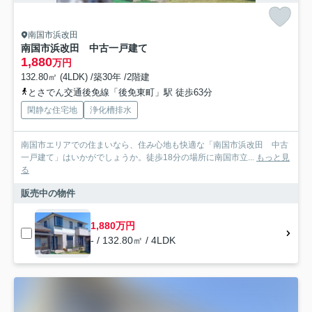
南国市浜改田
南国市浜改田 中古一戸建て
1,880
万円
132.80㎡ (4LDK) /築30年 /2階建
とさでん交通後免線「後免東町」駅 徒歩63分
閑静な住宅地
浄化槽排水
南国市エリアでの住まいなら、住み心地も快適な「南国市浜改田 中古
一戸建て」はいかがでしょうか。徒歩18分の場所に南国市立...
もっと見
る
販売中の物件
1,880万円
- / 132.80㎡ / 4LDK