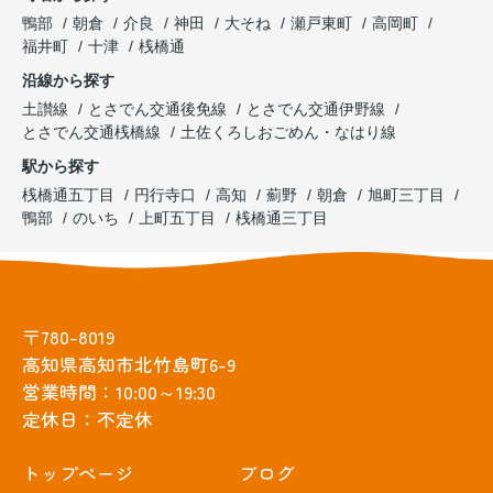
鴨部
朝倉
介良
神田
大そね
瀬戸東町
高岡町
福井町
十津
桟橋通
沿線から探す
土讃線
とさでん交通後免線
とさでん交通伊野線
とさでん交通桟橋線
土佐くろしおごめん・なはり線
駅から探す
桟橋通五丁目
円行寺口
高知
薊野
朝倉
旭町三丁目
鴨部
のいち
上町五丁目
桟橋通三丁目
〒780-8019
高知県高知市北竹島町6-9
営業時間：10:00～19:30
定休日：不定休
トップぺージ
ブログ