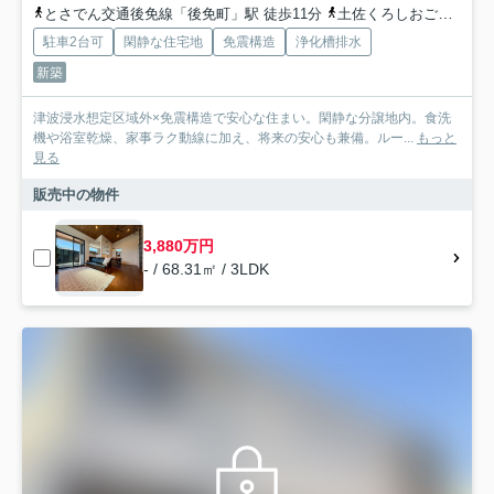
とさでん交通後免線「後免町」駅 徒歩11分
土佐くろしおごめん・なはり線「後免町」駅 徒歩11分
駐車2台可
閑静な住宅地
免震構造
浄化槽排水
新築
津波浸水想定区域外×免震構造で安心な住まい。閑静な分譲地内。食洗
機や浴室乾燥、家事ラク動線に加え、将来の安心も兼備。ルー...
もっと
見る
販売中の物件
3,880万円
- / 68.31㎡ / 3LDK