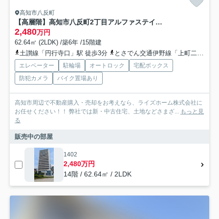
高知市八反町
【高層階】高知市八反町2丁目アルファステイツ高知城北 中古マンション
2,480
万円
62.64㎡ (2LDK) /築6年 /15階建
土讃線「円行寺口」駅 徒歩3分
とさでん交通伊野線「上町二丁目」駅 徒歩15分
エレベーター
駐輪場
オートロック
宅配ボックス
防犯カメラ
バイク置場あり
高知市周辺で不動産購入・売却をお考えなら、ライズホーム株式会社に
お任せください！！ 弊社では新・中古住宅、土地などさまざ...
もっと見
る
販売中の部屋
1402
2,480万円
14階 / 62.64㎡ / 2LDK