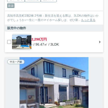
新築
高知市高見町2期2棟 2号棟：新生活を迎える際は、3LDKの物件はいか
がでしょうか♪一生に一度のマイホーム探しは、ぜひ新...
もっと見る
販売中の物件
2,298万円
- / 96.47㎡ / 3LDK
中古一戸建