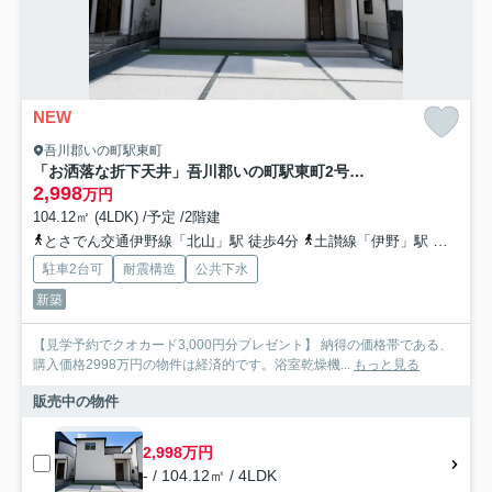
NEW
吾川郡いの町駅東町
「お洒落な折下天井」吾川郡いの町駅東町2号棟 新築一戸建て
2,998
万円
104.12㎡ (4LDK) /予定 /2階建
とさでん交通伊野線「北山」駅 徒歩4分
土讃線「伊野」駅 徒歩9分
駐車2台可
耐震構造
公共下水
新築
【見学予約でクオカード3,000円分プレゼント】 納得の価格帯である、
購入価格2998万円の物件は経済的です。浴室乾燥機...
もっと見る
販売中の物件
2,998万円
- / 104.12㎡ / 4LDK