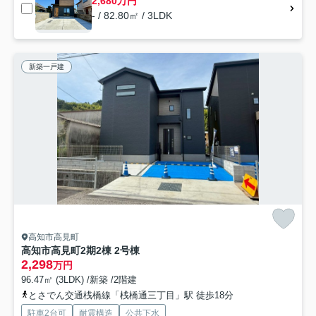
2,680万円
- / 82.80㎡ / 3LDK
新築一戸建
高知市高見町
高知市高見町2期2棟 2号棟
2,298
万円
96.47㎡ (3LDK) /新築 /2階建
とさでん交通桟橋線「桟橋通三丁目」駅 徒歩18分
駐車2台可
耐震構造
公共下水