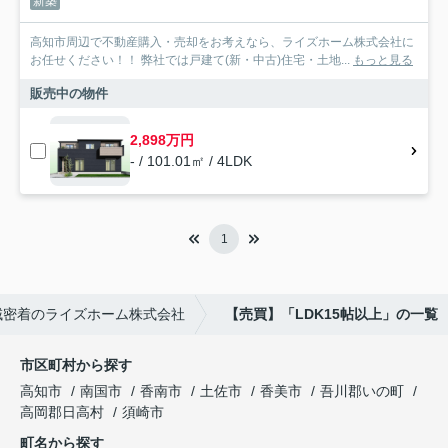
新築
高知市周辺で不動産購入・売却をお考えなら、ライズホーム株式会社に
お任せください！！ 弊社では戸建て(新・中古)住宅・土地...
もっと見る
販売中の物件
2,898万円
- / 101.01㎡ / 4LDK
1
域密着のライズホーム株式会社
【売買】「LDK15帖以上」の一覧
市区町村から探す
高知市
南国市
香南市
土佐市
香美市
吾川郡いの町
高岡郡日高村
須崎市
町名から探す