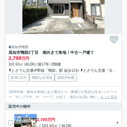
高知市鴨部
高知市鴨部2丁目 南向きで角地！中古一戸建て
2,799
万円
101.63㎡ (4LDK) /築17年 /2階建
とさでん交通伊野線「鴨部」駅 徒歩12分
とさでん交通「古新堂」バス停下車 徒歩3分
駐車2台可
閑静な住宅地
個別浄化槽
2009年築、南向き角地にあり陽当たり・風通りが良好な住まい♪スーパ
ー「サンプラザ」や「コープ」が近く、毎日のお買い物に...
もっと見る
販売中の物件
2,799万円
- / 101.63㎡ / 4LDK