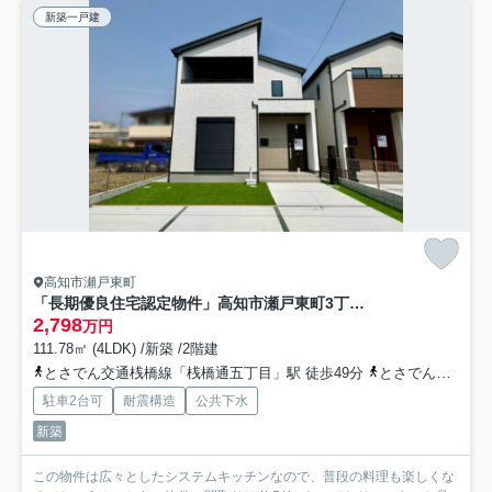
新築一戸建
高知市瀬戸東町
「長期優良住宅認定物件」高知市瀬戸東町3丁目6期 1号棟
2,798
万円
111.78㎡ (4LDK) /新築 /2階建
とさでん交通桟橋線「桟橋通五丁目」駅 徒歩49分
とさでん交通「東団地第三」バス停下車 徒歩5分
駐車2台可
耐震構造
公共下水
新築
この物件は広々としたシステムキッチンなので、普段の料理も楽しくな