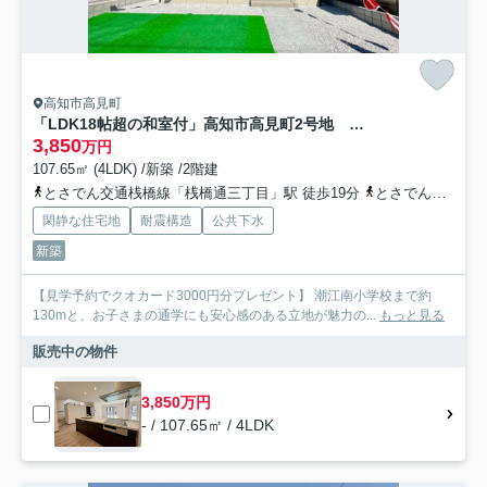
高知市高見町
「LDK18帖超の和室付」高知市高見町2号地 新築一戸建て
3,850
万円
107.65㎡ (4LDK) /新築 /2階建
とさでん交通桟橋線「桟橋通三丁目」駅 徒歩19分
とさでん交通「高見（高知県）」バス停下車 徒歩2分
閑静な住宅地
耐震構造
公共下水
新築
【見学予約でクオカード3000円分プレゼント】 潮江南小学校まで約
130mと、お子さまの通学にも安心感のある立地が魅力の...
もっと見る
販売中の物件
3,850万円
- / 107.65㎡ / 4LDK