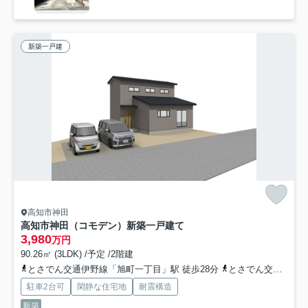
新築一戸建
高知市神田
高知市神田（コモデン）新築一戸建て
3,980
万円
90.26㎡ (3LDK) /予定 /2階建
とさでん交通伊野線「旭町一丁目」駅 徒歩28分
とさでん交通「吉野川橋」バス停下車 徒歩4分
駐車2台可
閑静な住宅地
耐震構造
新築