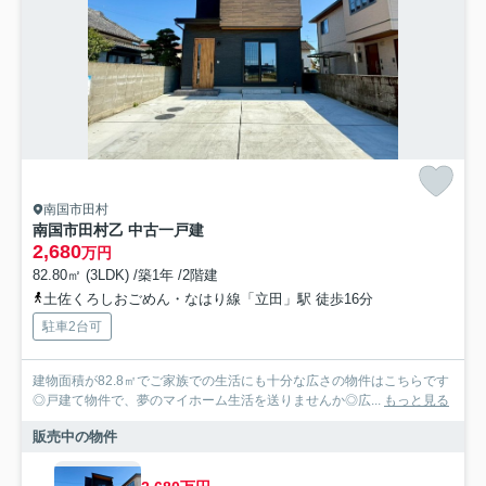
南国市田村
南国市田村乙 中古一戸建
2,680
万円
82.80㎡ (3LDK) /築1年 /2階建
土佐くろしおごめん・なはり線「立田」駅 徒歩16分
駐車2台可
建物面積が82.8㎡でご家族での生活にも十分な広さの物件はこちらです
◎戸建て物件で、夢のマイホーム生活を送りませんか◎広...
もっと見る
販売中の物件