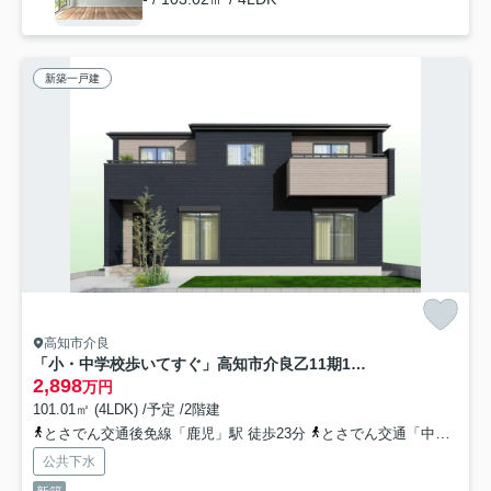
新築一戸建
高知市介良
「小・中学校歩いてすぐ」高知市介良乙11期1号棟 新築一戸建て
2,898
万円
101.01㎡ (4LDK) /予定 /2階建
とさでん交通後免線「鹿児」駅 徒歩23分
とさでん交通「中屋（高知県）」バス停下車 徒歩5分
公共下水