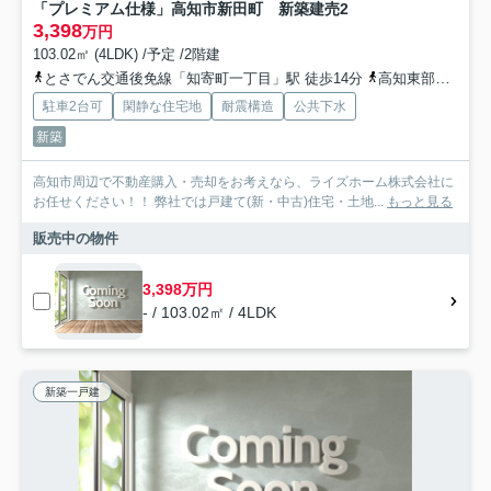
「プレミアム仕様」高知市新田町 新築建売2
3,398
万円
103.02㎡ (4LDK) /予定 /2階建
とさでん交通後免線「知寄町一丁目」駅 徒歩14分
高知東部交通「桟橋通三丁目（バス）」バス停下車 徒歩11分
駐車2台可
閑静な住宅地
耐震構造
公共下水
新築
高知市周辺で不動産購入・売却をお考えなら、ライズホーム株式会社に
お任せください！！ 弊社では戸建て(新・中古)住宅・土地...
もっと見る
販売中の物件
3,398万円
- / 103.02㎡ / 4LDK
新築一戸建