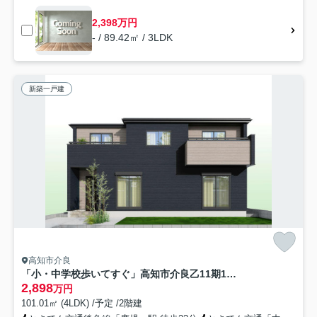
2,398万円
- / 89.42㎡ / 3LDK
新築一戸建
高知市介良
「小・中学校歩いてすぐ」高知市介良乙11期1号棟 新築一戸建て
2,898
万円
101.01㎡ (4LDK) /予定 /2階建