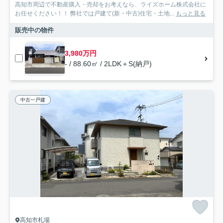
高知市周辺で不動産購入・売却をお考えなら、ライズホーム株式会社に
お任せください！！ 弊社では戸建て(新・中古)住宅・土地...
もっと見る
販売中の物件
3,980万円
- / 88.60㎡ / 2LDK＋S(納戸)
中古一戸建
高知市札場