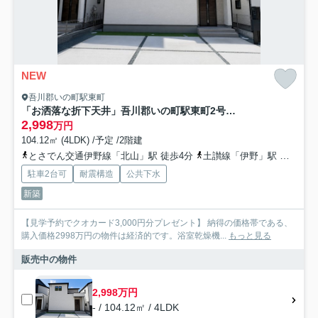
NEW
吾川郡いの町駅東町
「お洒落な折下天井」吾川郡いの町駅東町2号棟 新築一戸建て
2,998
万円
104.12㎡ (4LDK) /予定 /2階建
とさでん交通伊野線「北山」駅 徒歩4分
土讃線「伊野」駅 徒歩9分
駐車2台可
耐震構造
公共下水
新築
【見学予約でクオカード3,000円分プレゼント】 納得の価格帯である、
購入価格2998万円の物件は経済的です。浴室乾燥機...
もっと見る
販売中の物件
2,998万円
- / 104.12㎡ / 4LDK