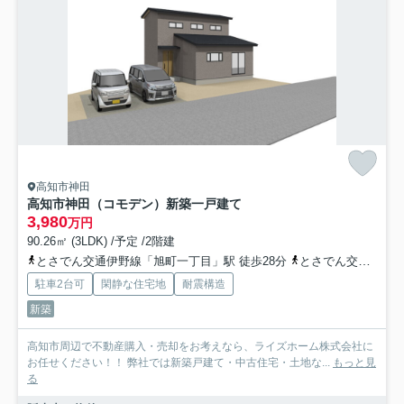
高知市神田
高知市神田（コモデン）新築一戸建て
3,980
万円
90.26㎡ (3LDK) /予定 /2階建
とさでん交通伊野線「旭町一丁目」駅 徒歩28分
とさでん交通「吉野川橋」バス停下車 徒歩4分
駐車2台可
閑静な住宅地
耐震構造
新築
高知市周辺で不動産購入・売却をお考えなら、ライズホーム株式会社に
お任せください！！ 弊社では新築戸建て・中古住宅・土地な...
もっと見
る