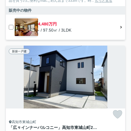
品を買うのに便利なmacごめん店まで333mです。時...
もっと見る
販売中の物件
4,480万円
- / 97.50㎡ / 3LDK
新築一戸建
高知市東城山町
「広々インナーバルコニー」高知市東城山町2号棟 新築一戸建て