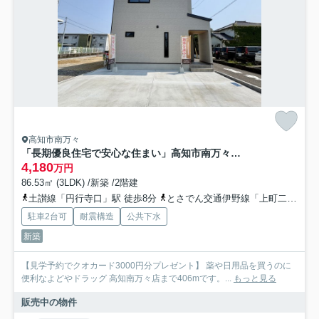
高知市南万々
「長期優良住宅で安心な住まい」高知市南万々A号地 新築一戸建
4,180
万円
86.53㎡ (3LDK) /新築 /2階建
土讃線「円行寺口」駅 徒歩8分
とさでん交通伊野線「上町二丁目」駅 徒歩20分
駐車2台可
耐震構造
公共下水
新築
【見学予約でクオカード3000円分プレゼント】 薬や日用品を買うのに
便利なよどやドラッグ 高知南万々店まで406mです。...
もっと見る
販売中の物件