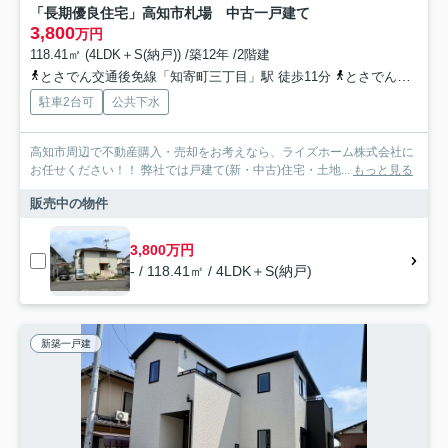
「長期優良住宅」高知市札場 中古一戸建て
3,800
万円
118.41㎡ (4LDK＋S(納戸)) /築12年 /2階建
とさでん交通後免線「知寄町三丁目」駅 徒歩11分
とさでん交通「南御座」バス停下車 徒歩8分
駐車2台可
公共下水
高知市周辺で不動産購入・売却をお考えなら、ライズホーム株式会社に
お任せください！！ 弊社では戸建て(新・中古)住宅・土地...
もっと見る
販売中の物件
3,800万円
- / 118.41㎡ / 4LDK＋S(納戸)
新築一戸建