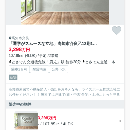
高知市介良
「通学がスムーズな立地」高知市介良乙12期1棟 新築一戸建て
3,298
万円
107.85㎡ (4LDK) /予定 /2階建
とさでん交通後免線「鹿児」駅 徒歩20分
とさでん交通「本江田橋」バス停下車 徒歩5分
駐車2台可
耐震構造
公共下水
新築
高知市周辺で不動産購入・売却をお考えなら、ライズホーム株式会社に
お任せください！！ 弊社では戸建て(新・中古)住宅・土地...
もっと見る
販売中の物件
3,298万円
- / 107.85㎡ / 4LDK