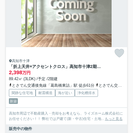
高知市十津
「折上天井×アクセントクロス」高知市十津2期1棟 新築一戸建て
2,398
万円
89.42㎡ (3LDK) /予定 /2階建
とさでん交通後免線「葛島橋東詰」駅 徒歩61分
とさでん交通「十津」バス停下車 徒歩3分
閑静な住宅地
耐震構造
海が近い
浄化槽排水
新築
高知市周辺で不動産購入・売却をお考えなら、ライズホーム株式会社に
お任せください！！ 弊社では戸建て(新・中古)住宅・土地...
もっと見る
販売中の物件