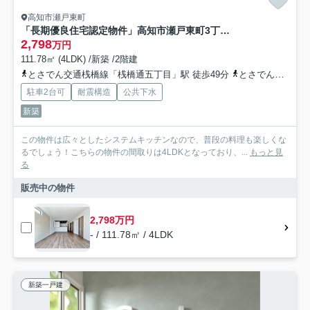
高知市瀬戸東町
「長期優良住宅認定物件」高知市瀬戸東町3丁目6期 1号棟
2,798
万円
111.78㎡ (4LDK) /新築 /2階建
とさでん交通桟橋線「桟橋通五丁目」駅 徒歩49分
とさでん交通「東団地第三」バス停下車 徒歩5分
駐車2台可
耐震構造
公共下水
新築
この物件は広々としたシステムキッチンなので、普段の料理も楽しくな
るでしょう！こちらの物件の間取りは4LDKとなっており、...
もっと見
る
販売中の物件
2,798万円
- / 111.78㎡ / 4LDK
新築一戸建