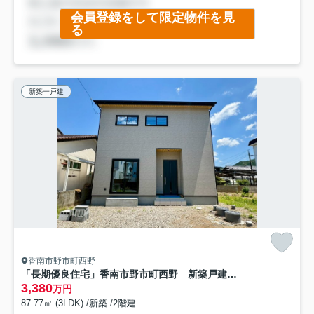
会員登録をして限定物件を見
る
新築一戸建
香南市野市町西野
「長期優良住宅」香南市野市町西野 新築戸建 西棟
3,380
万円
87.77㎡ (3LDK) /新築 /2階建