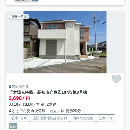
新築一戸建
高知市介良
「太陽光搭載」高知市介良乙10期3棟3号棟
2,698
万円
88.18㎡ (3LDK) /新築 /2階建
とさでん交通後免線「鹿児」駅 徒歩20分
駐車2台可
建設住宅性能評価書付
閑静な住宅地
公共下水
新築