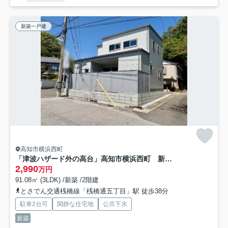
新築一戸建
高知市横浜西町
「津波ハザード外の高台」高知市横浜西町 新築戸建
2,990
万円
91.08㎡ (3LDK) /新築 /2階建
とさでん交通桟橋線「桟橋通五丁目」駅 徒歩38分
駐車2台可
閑静な住宅地
公共下水
新築