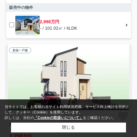
販売中の物件
2,998万円
- / 101.02㎡ / 4LDK
新築一戸建
当サイトでは、お客様の当サイト利用状況把握、サービス向上検討を目的と
して、クッキー（Cookie）を使用しています。
詳しくは、当社の
「Cookieの取扱いについて」
をご確認ください。
高知市神田
閉じる
「全居室南向き」高知市神田8期1棟 新築一戸建て
3,298
万円