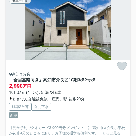
新築一戸建
高知市介良
「全居室南向き」高知市介良乙10期3棟2号棟
2,998
万円
101.02㎡ (4LDK) /新築 /2階建
とさでん交通後免線「鹿児」駅 徒歩20分
駐車2台可
公共下水
新築
【見学予約でクオカード3,000円分プレゼント！】 高知市立介良小学校
が徒歩4分のところにあり、お子様の通学も便利です。...
もっと見る