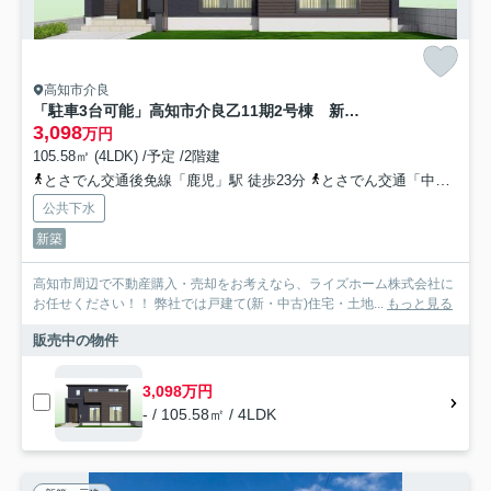
高知市介良
「駐車3台可能」高知市介良乙11期2号棟 新築一戸建て
3,098
万円
105.58㎡ (4LDK) /予定 /2階建
とさでん交通後免線「鹿児」駅 徒歩23分
とさでん交通「中屋（高知県）」バス停下車 徒歩5分
公共下水
新築
高知市周辺で不動産購入・売却をお考えなら、ライズホーム株式会社に
お任せください！！ 弊社では戸建て(新・中古)住宅・土地...
もっと見る
販売中の物件
3,098万円
- / 105.58㎡ / 4LDK