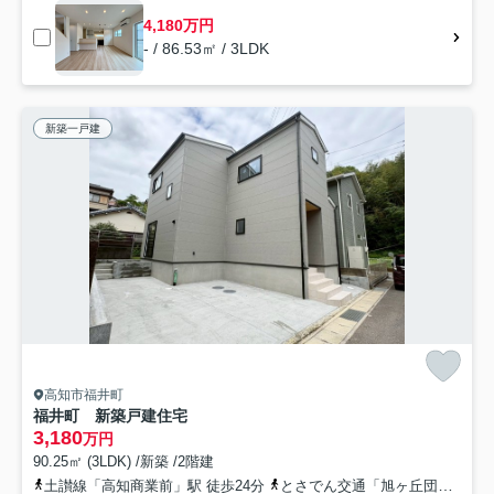
4,180万円
- / 86.53㎡ / 3LDK
新築一戸建
高知市福井町
福井町 新築戸建住宅
3,180
万円
90.25㎡ (3LDK) /新築 /2階建
土讃線「高知商業前」駅 徒歩24分
とさでん交通「旭ヶ丘団地（高知県）」バス停下車 徒歩9分