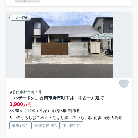
中古一戸建
香南市野市町下井
「ハザード外」香南市野市町下井 中古一戸建て
3,980
万円
88.60㎡ (2LDK＋S(納戸)) /築5年 /2階建
土佐くろしおごめん・なはり線「のいち」駅 徒歩15分
高知県香南市「上高田（高知県）」バス停下車 徒歩7分
駐車2台可
閑静な住宅地
浄化槽排水