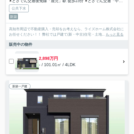
とさでん交通後免線「鹿児」駅 徒歩23分
とさでん交通「中屋（高知県）」バス停下車 徒歩5分
公共下水
新築
高知市周辺で不動産購入・売却をお考えなら、ライズホーム株式会社に
お任せください！！ 弊社では戸建て(新・中古)住宅・土地...
もっと見る
販売中の物件
2,898万円
- / 101.01㎡ / 4LDK
新築一戸建