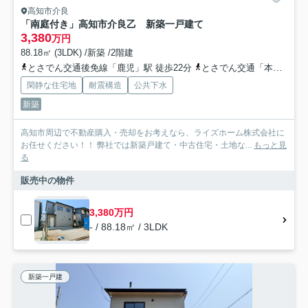
高知市介良
「南庭付き」高知市介良乙 新築一戸建て
3,380
万円
88.18㎡ (3LDK) /新築 /2階建
とさでん交通後免線「鹿児」駅 徒歩22分
とさでん交通「本江田橋」バス停下車 徒歩8分
閑静な住宅地
耐震構造
公共下水
新築
高知市周辺で不動産購入・売却をお考えなら、ライズホーム株式会社に
お任せください！！ 弊社では新築戸建て・中古住宅・土地な...
もっと見
る
販売中の物件
3,380万円
- / 88.18㎡ / 3LDK
新築一戸建