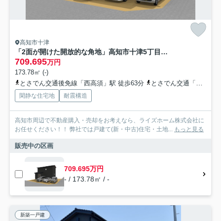
高知市十津
「2面が開けた開放的な角地」高知市十津5丁目 建築条件付き売土地
709.695
万円
173.78㎡ (-)
とさでん交通後免線「西高須」駅 徒歩63分
とさでん交通「十津団地二区」バス停下車 徒歩3分
閑静な住宅地
耐震構造
高知市周辺で不動産購入・売却をお考えなら、ライズホーム株式会社に
お任せください！！ 弊社では戸建て(新・中古)住宅・土地...
もっと見る
販売中の区画
709.695万円
- / 173.78㎡ / -
新築一戸建