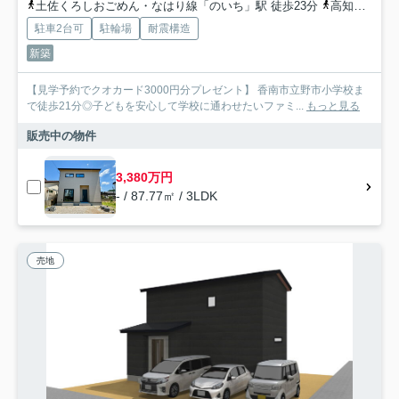
土佐くろしおごめん・なはり線「のいち」駅 徒歩23分
高知県香南市「兄弟橋北」バス停下車 徒歩4分
駐車2台可
駐輪場
耐震構造
新築
【見学予約でクオカード3000円分プレゼント】 香南市立野市小学校ま
で徒歩21分◎子どもを安心して学校に通わせたいファミ...
もっと見る
販売中の物件
3,380万円
- / 87.77㎡ / 3LDK
売地