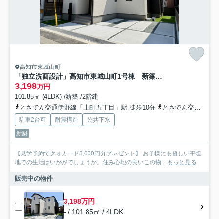
高知市東城山町
「独立洗面設計」高知市東城山町1号棟 新築一戸建て
3,198
万円
101.85㎡ (4LDK) /新築 /2階建
とさでん交通伊野線「上町五丁目」駅 徒歩10分
とさでん交通「石立団地」バス停下車 徒歩3分
駐車2台可
耐震構造
公共下水
新築
【見学予約でクオカード3,000円分プレゼント】 お子様にも優しい平坦
地での生活はいかがでしょうか。住み心地の良いこの物...
もっと見る
販売中の物件
3,198万円
- / 101.85㎡ / 4LDK