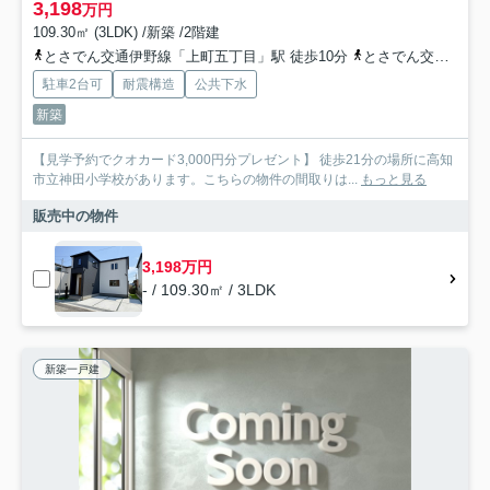
3,198
万円
109.30㎡ (3LDK) /新築 /2階建
とさでん交通伊野線「上町五丁目」駅 徒歩10分
とさでん交通「石立団地」バス停下車 徒歩3分
駐車2台可
耐震構造
公共下水
新築
【見学予約でクオカード3,000円分プレゼント】 徒歩21分の場所に高知
市立神田小学校があります。こちらの物件の間取りは...
もっと見る
販売中の物件
3,198万円
- / 109.30㎡ / 3LDK
新築一戸建