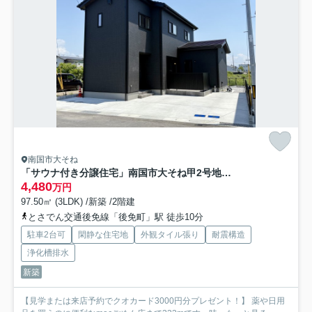
南国市大そね
「サウナ付き分譲住宅」南国市大そね甲2号地 新築一戸建て
4,480
万円
97.50㎡ (3LDK) /新築 /2階建
とさでん交通後免線「後免町」駅 徒歩10分
駐車2台可
閑静な住宅地
外観タイル張り
耐震構造
浄化槽排水
新築
【見学または来店予約でクオカード3000円分プレゼント！】 薬や日用