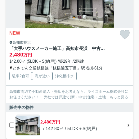
NEW
高知市長浜
「大手ハウスメーカー施工」高知市長浜 中古一戸建て
2,480
万円
142.80㎡ (5LDK＋S(納戸)) /築29年 /2階建
とさでん交通桟橋線「桟橋通五丁目」駅 徒歩61分
駐車2台可
海が近い
浄化槽排水
高知市周辺で不動産購入・売却をお考えなら、ライズホーム株式会社に
お任せください！！ 弊社では戸建て(新・中古)住宅・土地...
もっと見る
販売中の物件
2,480万円
- / 142.80㎡ / 5LDK＋S(納戸)