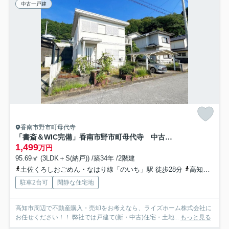
中古一戸建
香南市野市町母代寺
「書斎＆WIC完備」香南市野市町母代寺 中古一戸建て
1,499
万円
95.69㎡ (3LDK＋S(納戸)) /築34年 /2階建
土佐くろしおごめん・なはり線「のいち」駅 徒歩28分
高知県香南市「大日寺（高知県）」バス停下車 徒歩3分
駐車2台可
閑静な住宅地
高知市周辺で不動産購入・売却をお考えなら、ライズホーム株式会社に
お任せください！！ 弊社では戸建て(新・中古)住宅・土地...
もっと見る