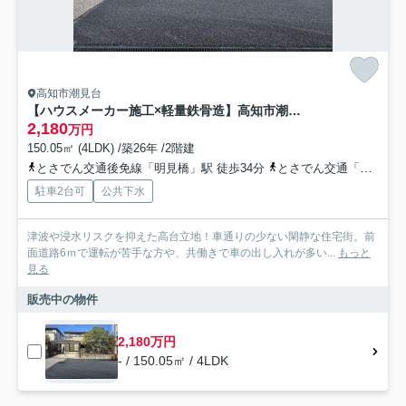
高知市潮見台
【ハウスメーカー施工×軽量鉄骨造】高知市潮見台3丁目 中古一戸建て
2,180
万円
150.05㎡ (4LDK) /築26年 /2階建
とさでん交通後免線「明見橋」駅 徒歩34分
とさでん交通「潮見台ターミナル」バス停下車 徒歩2分
駐車2台可
公共下水
津波や浸水リスクを抑えた高台立地！車通りの少ない閑静な住宅街。前
面道路6ｍで運転が苦手な方や、共働きで車の出し入れが多い...
もっと
見る
販売中の物件
2,180万円
- / 150.05㎡ / 4LDK