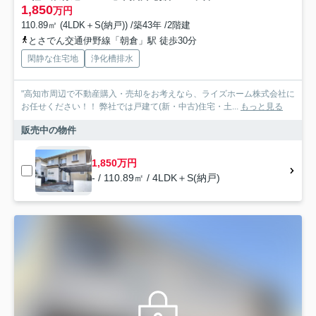
1,850
万円
110.89㎡ (4LDK＋S(納戸)) /築43年 /2階建
とさでん交通伊野線「朝倉」駅 徒歩30分
閑静な住宅地
浄化槽排水
"高知市周辺で不動産購入・売却をお考えなら、ライズホーム株式会社に
お任せください！！ 弊社では戸建て(新・中古)住宅・土...
もっと見る
販売中の物件
1,850万円
- / 110.89㎡ / 4LDK＋S(納戸)