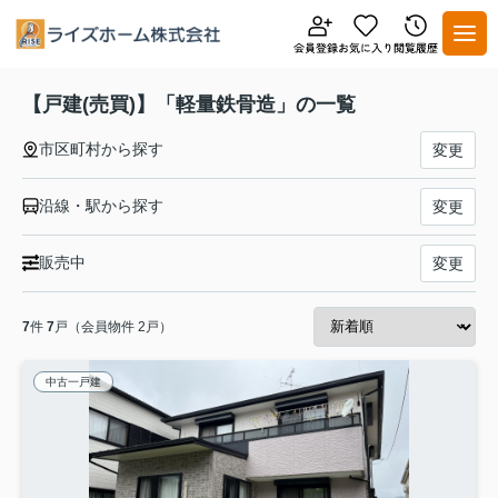
【戸建(売買)】「軽量鉄骨造」の一覧
市区町村から探す
変更
沿線・駅から探す
変更
販売中
変更
7
件
7
戸（会員物件 2戸）
中古一戸建