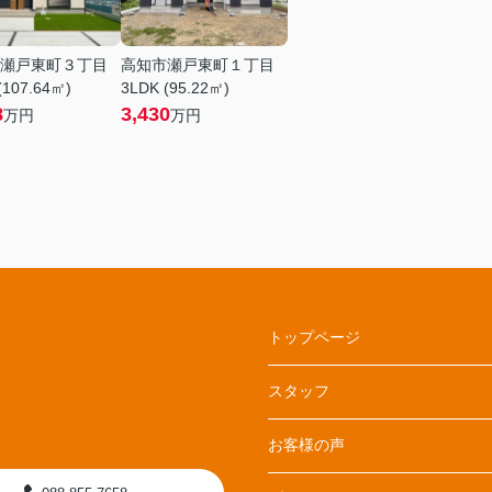
瀬戸東町３丁目
高知市瀬戸東町１丁目
(107.64㎡)
3LDK (95.22㎡)
8
3,430
万円
万円
トップページ
スタッフ
お客様の声