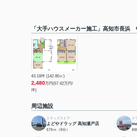
「大手ハウスメーカー施工」高知市長浜 
43.19坪 (142.80㎡)
2,480
万円(57.42万円/
坪)
周辺施設
ドラッグストア
ド
よどやドラッグ 高知瀬戸店
m
676ｍ（9分）
6