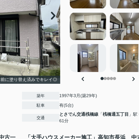
3年前に塗り替え済みでキレイ◎
1997年3月(築29年)
築年
有(5台)
駐車
とさでん交通桟橋線
「
桟橋通五丁目
」駅
交通
61分
中古一
「大手ハウスメーカー施工」高知市長浜 中