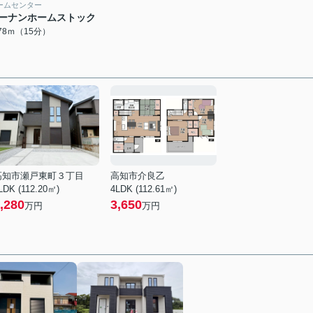
ームセンター
ーナンホームストック
178ｍ（15分）
高知市瀬戸東町３丁目
高知市介良乙
LDK (112.20㎡)
4LDK (112.61㎡)
,280
3,650
万円
万円