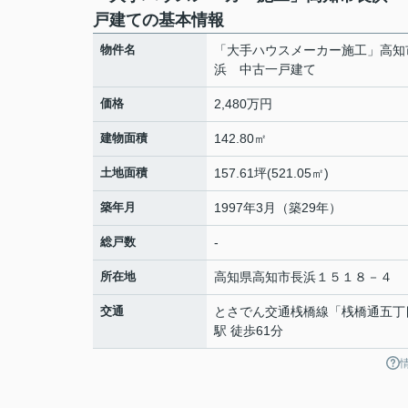
戸建ての基本情報
物件名
「大手ハウスメーカー施工」高知
浜 中古一戸建て
価格
2,480万円
建物面積
142.80㎡
土地面積
157.61坪(521.05㎡)
築年月
1997年3月（築29年）
総戸数
-
所在地
高知県
高知市
長浜
１５１８－４
交通
とさでん交通桟橋線
「
桟橋通五丁
駅 徒歩61分