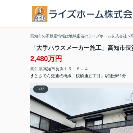
高知市の不動産情報は地域密着のライズホーム株式会社
「大手ハウスメーカー施工」高知市長
2,480万円
高知県
高知市
長浜
１５１８－４
とさでん交通桟橋線「桟橋通五丁目」駅徒歩61分
1
/
33