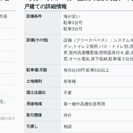
戸建ての詳細情報
市長
設備条件
海が近い
駐車2台可
駐車3台可
設備(その他)
設備（フリースペース）：システム
チン,トイレ２箇所,バス・トイレ別,
所,室内洗濯機置場,照明器具付キ,庭,
窓,オール電化,床下収納,駐車場３台
駐車場/月額
有(5台)/0円 駐車5台以上
土地権利
所有権
国土法届出
不要
目
」
用途地域
第一種中高層住居専用
取引態様
仲介
情報の見方
引渡し
相談