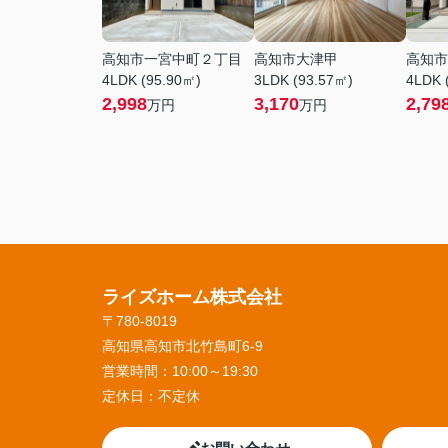
高知市一宮中町２丁目
高知市大津甲
高知市
4LDK (95.90㎡)
3LDK (93.57㎡)
4LDK 
2,998
3,170
2,79
万円
万円
ライズホーム株式会社
〒780-8019
高知県高知市北竹島町6-9
営業時間：
10:00～19:30
定休日：
不定休