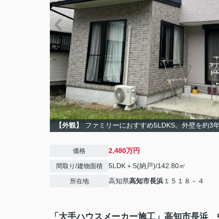
【外観】
ファミリーにおすすめ5LDKS。外壁を約
2,480万円
価格
5LDK＋S(納戸)/142.80㎡
間取り/建物面積
高知県
高知市
長浜
１５１８－４
所在地
「大手ハウスメーカー施工」高知市長浜 