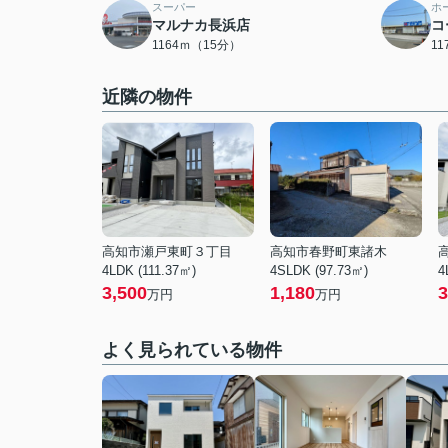
スーパー
ホ
マルナカ長浜店
コ
1164ｍ（15分）
1
近隣の物件
高知市瀬戸東町３丁目
高知市春野町東諸木
4LDK (111.37㎡)
4SLDK (97.73㎡)
4
3,500
1,180
3
万円
万円
よく見られている物件