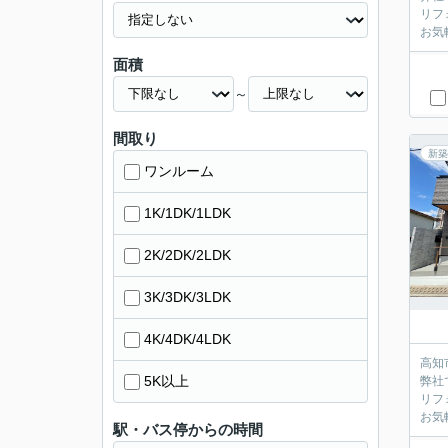
リフ
お気
面積
～
間取り
新築
ワンルーム
1K/1DK/1LDK
2K/2DK/2LDK
3K/3DK/3LDK
4K/4DK/4LDK
高知
5K以上
弊社
リフ
お気
駅・バス停からの時間