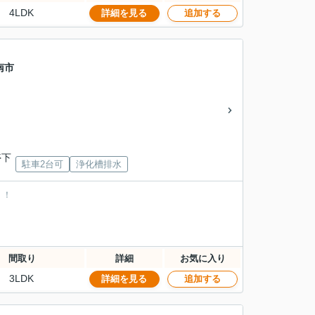
4LDK
詳細を見る
追加する
南市
」
停下
駐車2台可
浄化槽排水
！！
間取り
詳細
お気に入り
3LDK
詳細を見る
追加する