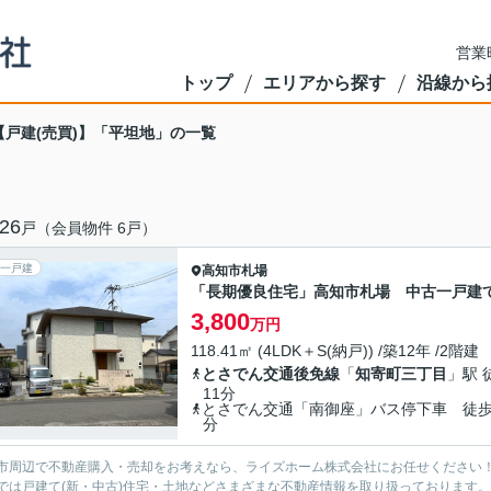
営業
トップ
エリアから探す
沿線から
【戸建(売買)】「平坦地」の一覧
26
戸（会員物件 6戸）
一戸建
高知市
札場
「長期優良住宅」高知市札場 中古一戸建
3,800
万円
118.41㎡ (4LDK＋S(納戸)) /築12年 /2階建
とさでん交通後免線
「
知寄町三丁目
」駅 
11分
とさでん交通「南御座」バス停下車 徒歩
分
市周辺で不動産購入・売却をお考えなら、ライズホーム株式会社にお任せください
では戸建て(新・中古)住宅・土地などさまざまな不動産情報を取り扱っております。