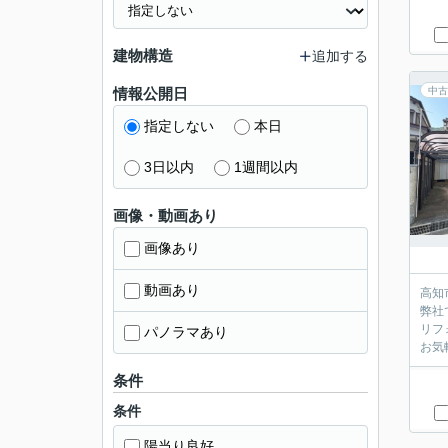
建物構造
追加する
情報公開日
中古
指定しない
本日
3日以内
1週間以内
画像・動画あり
画像あり
動画あり
高知
弊社
リフ
パノラマあり
お気
条件
条件
陽当り良好