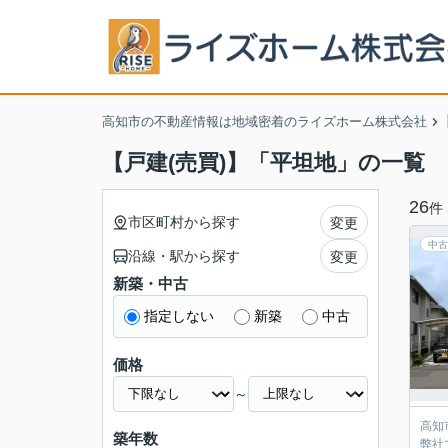
高知市の不動産情報は地域密着のライズホーム株式会社
【戸建(売買)】「平坦地」の一覧
26
件
市区町村から探す
変更
中古
沿線・駅から探す
変更
新築・中古
指定しない
新築
中古
価格
～
高知
築年数
弊社