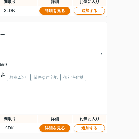
間取り
詳細
お気に入り
3LDK
詳細を見る
追加する
古一
歩59
徒歩
駐車2台可
閑静な住宅地
個別浄化槽
！！
間取り
詳細
お気に入り
6DK
詳細を見る
追加する