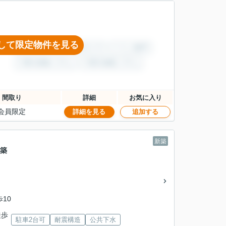
して限定物件を見る
間取り
詳細
お気に入り
会員限定
詳細を見る
追加する
新築
新築
歩10
徒歩
駐車2台可
耐震構造
公共下水