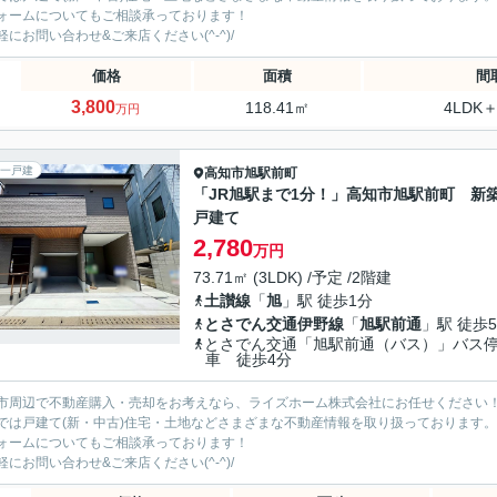
ォームについてもご相談承っております！
軽にお問い合わせ&ご来店ください‍(^-^)/
価格
面積
間
3,800
118.41㎡
4LDK＋
万円
一戸建
高知市
旭駅前町
「JR旭駅まで1分！」高知市旭駅前町 新
戸建て
2,780
万円
73.71㎡ (3LDK) /予定 /2階建
土讃線
「
旭
」駅 徒歩1分
とさでん交通伊野線
「
旭駅前通
」駅 徒歩
とさでん交通「旭駅前通（バス）」バス
車 徒歩4分
市周辺で不動産購入・売却をお考えなら、ライズホーム株式会社にお任せください
では戸建て(新・中古)住宅・土地などさまざまな不動産情報を取り扱っております。
ォームについてもご相談承っております！
軽にお問い合わせ&ご来店ください‍(^-^)/