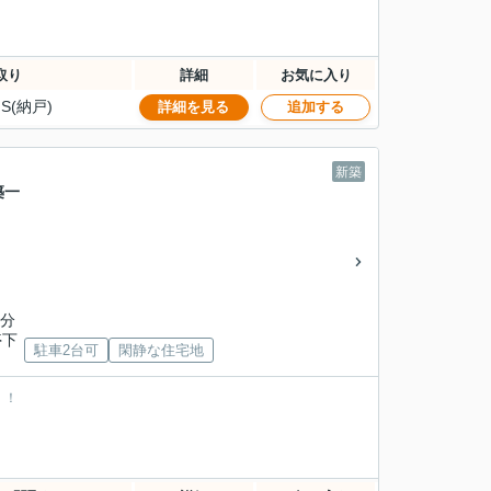
取り
詳細
お気に入り
S(納戸)
詳細を見る
追加する
新築
築一
5分
停下
駐車2台可
閑静な住宅地
！！