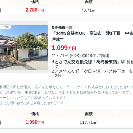
価格
面積
2,780
73.71㎡
万円
一戸建
高知市
十津
「お車3台駐車OK」高知市十津1丁目 中
戸建て
1,099
万円
117.71㎡ (6DK) /築48年 /2階建
とさでん交通後免線
「
葛島橋東詰
」駅 徒
分
とさでん交通「夕日ヶ浦」バス停下車 
2分
市周辺で不動産購入・売却をお考えなら、ライズホーム株式会社にお任せください
では戸建て(新・中古)住宅・土地などさまざまな不動産情報を取り扱っております。
ォームについてもご相談承っております！
軽にお問い合わせ&ご来店ください‍(^-^)/
価格
面積
1,099
117.71㎡
万円