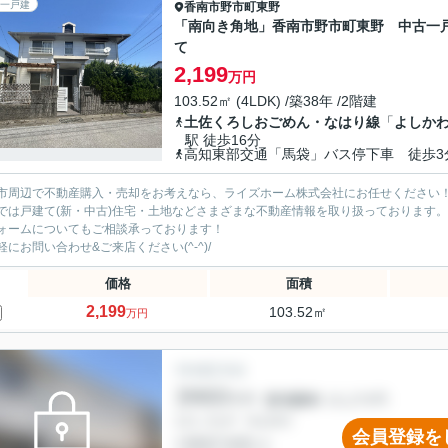
一戸建
香南市
野市町東野
「南向き角地」香南市野市町東野 中古一
て
2,199
万円
103.52㎡ (4LDK) /築38年 /2階建
土佐くろしおごめん・なはり線
「
よしか
駅 徒歩16分
高知東部交通「馬袋」バス停下車 徒歩3
市周辺で不動産購入・売却をお考えなら、ライズホーム株式会社にお任せください
では戸建て(新・中古)住宅・土地などさまざまな不動産情報を取り扱っております。
ォームについてもご相談承っております！
軽にお問い合わせ&ご来店ください‍(^-^)/
価格
面積
2,199
103.52㎡
万円
会員登録を