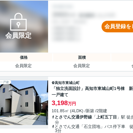
会員登録を
会員限定
価格
面積
会員限定
会員限定
一戸建
高知市
東城山町
「独立洗面設計」高知市東城山町1号棟 
一戸建て
3,198
万円
101.85㎡ (4LDK) /新築 /2階建
とさでん交通伊野線
「
上町五丁目
」駅 徒
分
とさでん交通「石立団地」バス停下車 
3分