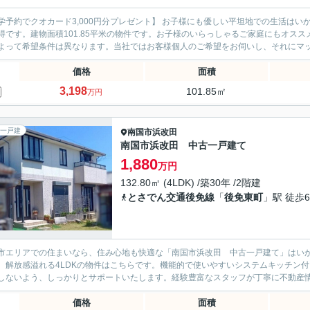
学予約でクオカード3,000円分プレゼント】 お子様にも優しい平坦地での生活はい
得です。建物面積101.85平米の物件です。お子様のいらっしゃるご家庭にもオスス
よって希望条件は異なります。当社ではお客様個人のご希望をお伺いし、それにマッチ
価格
面積
3,198
101.85㎡
万円
一戸建
南国市
浜改田
南国市浜改田 中古一戸建て
1,880
万円
132.80㎡ (4LDK) /築30年 /2階建
とさでん交通後免線
「
後免東町
」駅 徒歩6
市エリアでの住まいなら、住み心地も快適な「南国市浜改田 中古一戸建て」はいか
。解放感溢れる4LDKの物件はこちらです。機能的で使いやすいシステムキッチン
しないよう、しっかりとサポートいたします。経験豊富なスタッフが丁寧に不動産情報
価格
面積