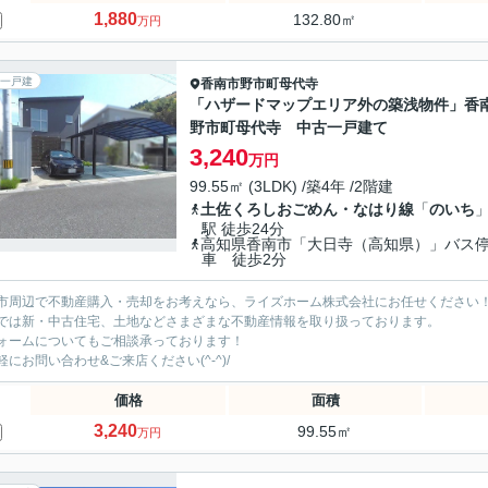
1,880
132.80㎡
万円
一戸建
香南市
野市町母代寺
「ハザードマップエリア外の築浅物件」香
野市町母代寺 中古一戸建て
3,240
万円
99.55㎡ (3LDK) /築4年 /2階建
土佐くろしおごめん・なはり線
「
のいち
駅 徒歩24分
高知県香南市「大日寺（高知県）」バス
車 徒歩2分
市周辺で不動産購入・売却をお考えなら、ライズホーム株式会社にお任せください
では新・中古住宅、土地などさまざまな不動産情報を取り扱っております。
ォームについてもご相談承っております！
軽にお問い合わせ&ご来店ください‍(^-^)/
価格
面積
3,240
99.55㎡
万円