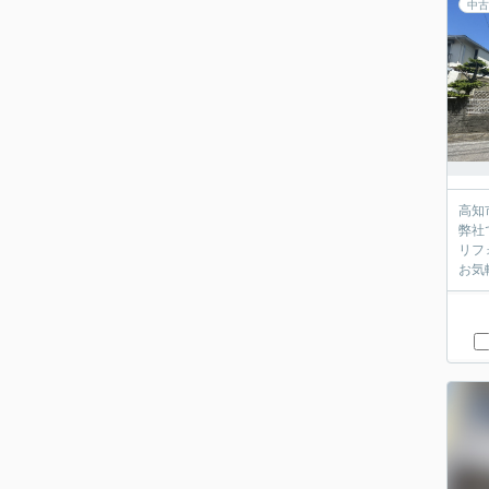
中古
高知
弊社
リフ
お気