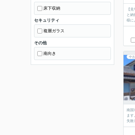
床下収納
【見
と納
セキュリティ
様に
複層ガラス
その他
南向き
中古
南国
ます
失敗