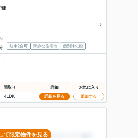
戸建
わ
」
駐車2台可
閑静な住宅地
個別浄化槽
分
！！
間取り
詳細
お気に入り
4LDK
詳細を見る
追加する
して限定物件を見る