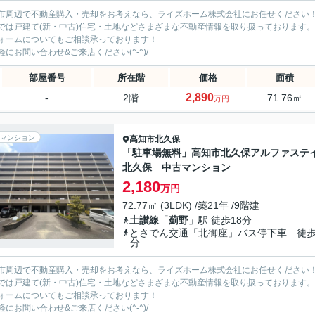
市周辺で不動産購入・売却をお考えなら、ライズホーム株式会社にお任せください
では戸建て(新・中古)住宅・土地などさまざまな不動産情報を取り扱っております。
ォームについてもご相談承っております！
軽にお問い合わせ&ご来店ください‍(^-^)/
部屋番号
所在階
価格
面積
2,890
-
2階
71.76㎡
万円
マンション
高知市
北久保
「駐車場無料」高知市北久保アルファステ
北久保 中古マンション
2,180
万円
72.77㎡ (3LDK) /築21年 /9階建
土讃線
「
薊野
」駅 徒歩18分
とさでん交通「北御座」バス停下車 徒歩
分
市周辺で不動産購入・売却をお考えなら、ライズホーム株式会社にお任せください
では戸建て(新・中古)住宅・土地などさまざまな不動産情報を取り扱っております。
ォームについてもご相談承っております！
軽にお問い合わせ&ご来店ください‍(^-^)/