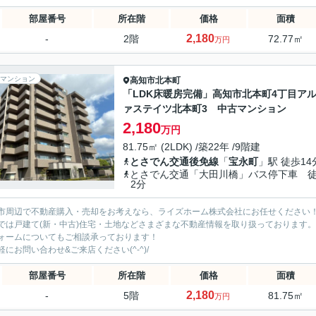
部屋番号
所在階
価格
面積
2,180
-
2階
72.77㎡
万円
マンション
高知市
北本町
「LDK床暖房完備」高知市北本町4丁目ア
ァステイツ北本町3 中古マンション
2,180
万円
81.75㎡ (2LDK) /築22年 /9階建
とさでん交通後免線
「
宝永町
」駅 徒歩14
とさでん交通「大田川橋」バス停下車 
2分
市周辺で不動産購入・売却をお考えなら、ライズホーム株式会社にお任せください
では戸建て(新・中古)住宅・土地などさまざまな不動産情報を取り扱っております。
ォームについてもご相談承っております！
軽にお問い合わせ&ご来店ください‍(^-^)/
部屋番号
所在階
価格
面積
2,180
-
5階
81.75㎡
万円