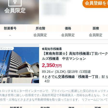
会員登録を
会員限定
部屋番号
所在階
価格
面積
-
会員限定
会員限定
会員限定
マンション
高知市
桟橋通
【東南角部屋☆】高知市桟橋通1丁目パー
ルズ桟橋通 中古マンション
2,350
万円
89.26㎡ (3LDK) /築18年 /13階建
とさでん交通桟橋線
「
桟橋通一丁目
」駅 
4分
トロック＆モニター付インターホンで、プライバシーに配慮した安心のセキュリテ
共働き世帯に嬉しい住環境です♪ 高知市周辺で不動産購入・売却をお考えなら、ライ
)住宅・土地などさまざまな不動産情報を取り扱っております。 リフォームについても