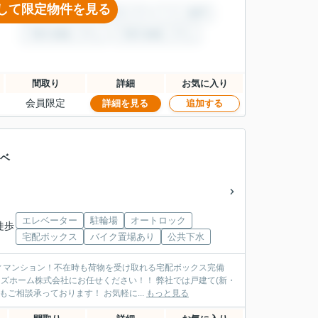
して限定物件を見る
間取り
詳細
お気に入り
会員限定
詳細を見る
追加する
クベ
エレベーター
駐輪場
オートロック
徒歩
宅配ボックス
バイク置場あり
公共下水
ィマンション！不在時も荷物を受け取れる宅配ボックス完備
ズホーム株式会社にお任せください！！ 弊社では戸建て(新・
ご相談承っております！ お気軽に...
もっと見る