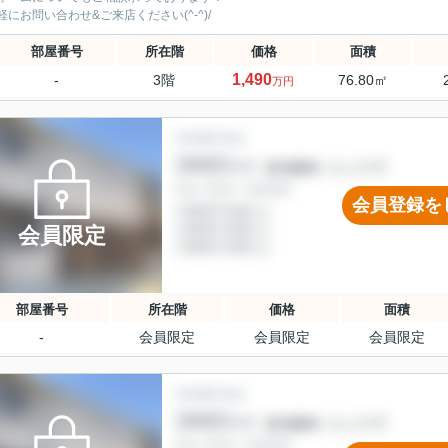
軽にお問い合わせ&ご来店ください‍(^-^)/
部屋番号
所在階
価格
面積
1,490
-
3階
76.80㎡
万円
会員登録を
会員限定
部屋番号
所在階
価格
面積
-
会員限定
会員限定
会員限定