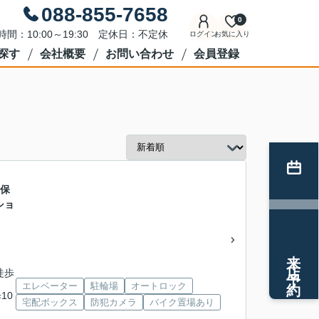
088-855-7658
0
時間：10:00～19:30 定休日：不定休
ログイン
お気に入り
探す
会社概要
お問い合わせ
会員登録
久保
ショ
来店予約
徒歩
エレベーター
駐輪場
オートロック
10
宅配ボックス
防犯カメラ
バイク置場あり