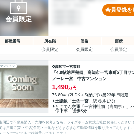
会員登録を
会員限定
部屋番号
所在階
価格
面積
-
会員限定
会員限定
会員限定
マンション
高知市
一宮東町
「4.9帖納戸完備」高知市一宮東町5丁目サ
ノーレ一宮 中古マンション
1,490
万円
76.80㎡ (2LDK＋S(納戸)) /築23年 /9階建
土讃線
「
土佐一宮
」駅 徒歩17分
とさでん交通「一宮神社前（高知県）」
停下車 徒歩3分
市周辺で不動産購入・売却をお考えなら、ライズホーム株式会社にお任せください
では戸建て(新・中古)住宅・土地などさまざまな不動産情報を取り扱っております。
ォームについてもご相談承っております！