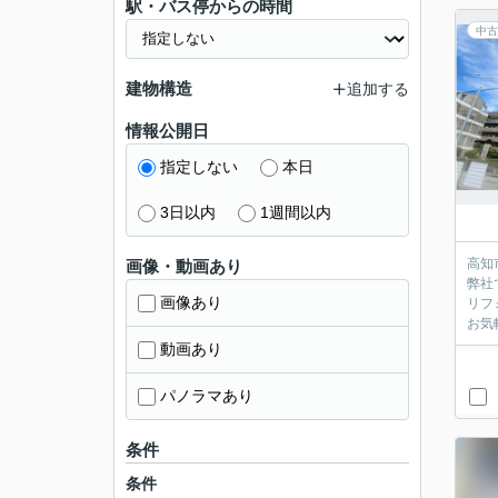
駅・バス停からの時間
中古
建物構造
追加する
情報公開日
指定しない
本日
3日以内
1週間以内
高知
画像・動画あり
弊社
画像あり
リフ
お気
動画あり
パノラマあり
条件
条件