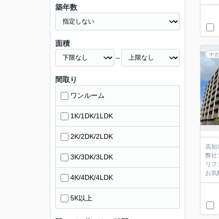
築年数
面積
中古
～
間取り
ワンルーム
1K/1DK/1LDK
2K/2DK/2LDK
高知
弊社
3K/3DK/3LDK
リフ
お気
4K/4DK/4LDK
5K以上