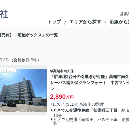
営業
トップ
エリアから探す
沿線から
【売買】「宅配ボックス」の一覧
17
件（会員物件 5件）
マンション
高知市
南久保
「駐車場2台分の引継ぎが可能」高知市南
サーパス南久保グランフォート 中古マン
ン
2,890
万円
71.76㎡ (3LDK) /築5年 /8階建
とさでん交通後免線
「
知寄町三丁目
」駅 
13分
とさでん交通「南御座」バス停下車 徒歩
分