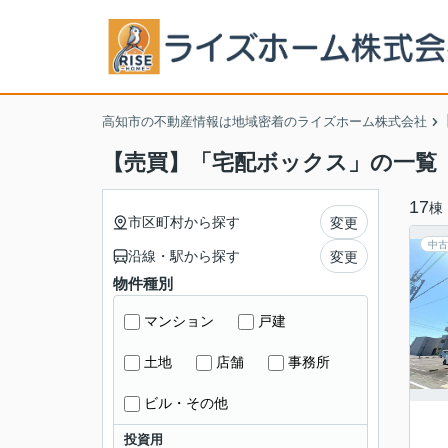
高知市の不動産情報は地域密着のライズホーム株式会社
【売買】「宅配ボックス」の一覧
17
棟
市区町村から探す
変更
中古
沿線・駅から探す
変更
物件種別
マンション
戸建
土地
店舗
事務所
ビル・その他
投資用