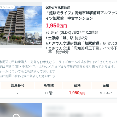
マンション
高知市
旭駅前町
「超駅近ライフ」高知市旭駅前町アルファ
イツ旭駅前 中古マンション
1,950
万円
76.64㎡ (3LDK) /築27年 /12階建
土讃線
「
旭
」駅 徒歩2分
とさでん交通伊野線
「
旭駅前通
」駅 徒歩
とさでん交通「高知旭町三丁目」バス停
車 徒歩4分
市周辺で不動産購入・売却をお考えなら、ライズホーム株式会社にお任せください
では戸建て(新・中古)住宅・土地などさまざまな不動産情報を取り扱っております。
ォームについてもご相談承っております！
軽にお問い合わせ&ご来店ください‍(^-^)/
部屋番号
所在階
価格
面積
1,950
-
11階
76.64㎡
万円