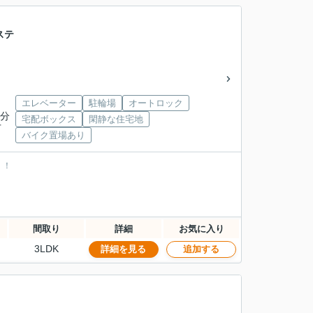
ステ
エレベーター
駐輪場
オートロック
3分
宅配ボックス
閑静な住宅地
下
バイク置場あり
！！
間取り
詳細
お気に入り
3LDK
詳細を見る
追加する