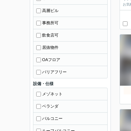
お気
高層ビル
事務所可
飲食店可
居抜物件
OAフロア
バリアフリー
設備・仕様
メゾネット
ベランダ
バルコニー
ルーフバルコニー