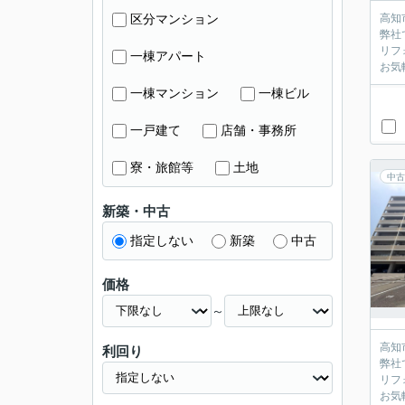
区分マンション
高知
弊社
リフ
一棟アパート
お気
一棟マンション
一棟ビル
一戸建て
店舗・事務所
寮・旅館等
土地
中古
新築・中古
指定しない
新築
中古
価格
～
高知
利回り
弊社
リフ
お気