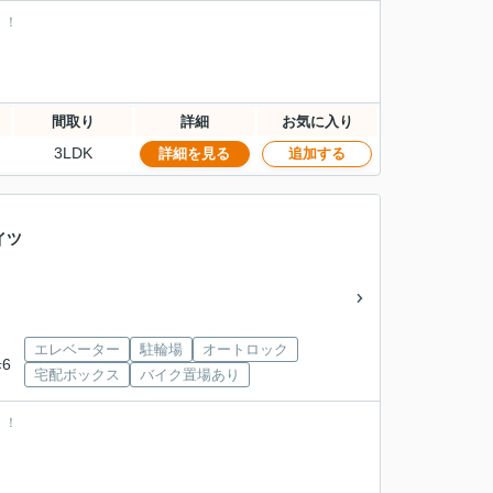
！！
間取り
詳細
お気に入り
3LDK
詳細を見る
追加する
イツ
エレベーター
駐輪場
オートロック
6
宅配ボックス
バイク置場あり
！！