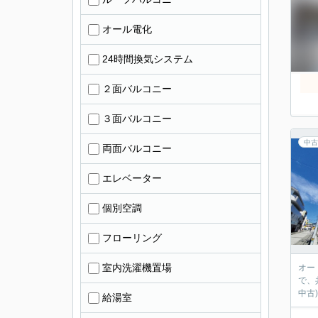
オール電化
24時間換気システム
２面バルコニー
３面バルコニー
中古
両面バルコニー
エレベーター
個別空調
フローリング
室内洗濯機置場
オー
で、
中古
給湯室