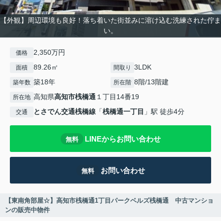
【外観】周辺環境も良好！落ち着いた街並みに溶け込む洗練された佇ま
い。
2,350万円
価格
89.26㎡
3LDK
面積
間取り
築18年
8階/13階建
築年数
所在階
高知県
高知市
桟橋通
１丁目14番19
所在地
とさでん交通桟橋線
「
桟橋通一丁目
」駅 徒歩4分
交通
LINEからお問い合わせ
無料
お問い合わせ
無料
【東南角部屋☆】高知市桟橋通1丁目パークベルズ桟橋通 中古マンショ
ンの販売中物件