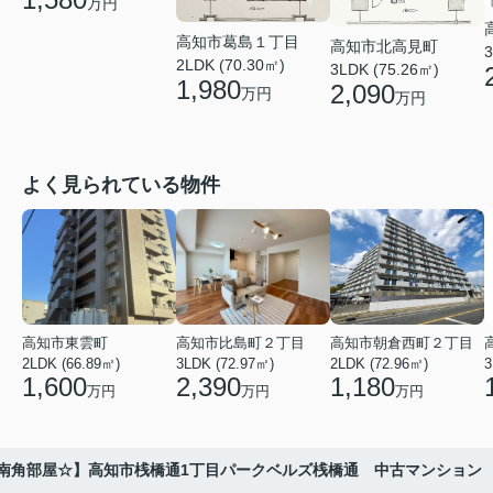
万円
高知市葛島１丁目
高知市北高見町
3
2LDK (70.30㎡)
3LDK (75.26㎡)
1,980
2,090
万円
万円
よく見られている物件
高知市東雲町
高知市比島町２丁目
高知市朝倉西町２丁目
2LDK (66.89㎡)
3LDK (72.97㎡)
2LDK (72.96㎡)
3
1,600
2,390
1,180
万円
万円
万円
南角部屋☆】高知市桟橋通1丁目パークベルズ桟橋通 中古マンション