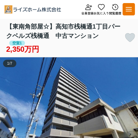
【東南角部屋☆】高知市桟橋通1丁目パー
クベルズ桟橋通 中古マンション
空室1
2,350万円
1
/
7