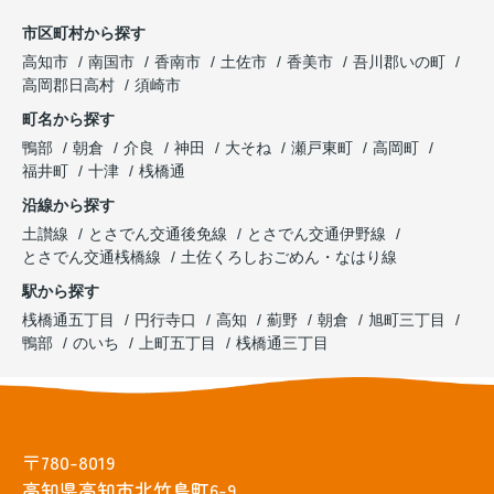
市区町村から探す
高知市
南国市
香南市
土佐市
香美市
吾川郡いの町
高岡郡日高村
須崎市
町名から探す
鴨部
朝倉
介良
神田
大そね
瀬戸東町
高岡町
福井町
十津
桟橋通
沿線から探す
土讃線
とさでん交通後免線
とさでん交通伊野線
とさでん交通桟橋線
土佐くろしおごめん・なはり線
駅から探す
桟橋通五丁目
円行寺口
高知
薊野
朝倉
旭町三丁目
鴨部
のいち
上町五丁目
桟橋通三丁目
〒780-8019
高知県高知市北竹島町6-9