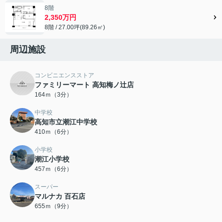
8階
2,350万円
8階 / 27.00坪(89.26㎡)
周辺施設
コンビニエンスストア
ファミリーマート 高知梅ノ辻店
164ｍ（3分）
中学校
高知市立潮江中学校
410ｍ（6分）
小学校
潮江小学校
457ｍ（6分）
スーパー
マルナカ 百石店
655ｍ（9分）