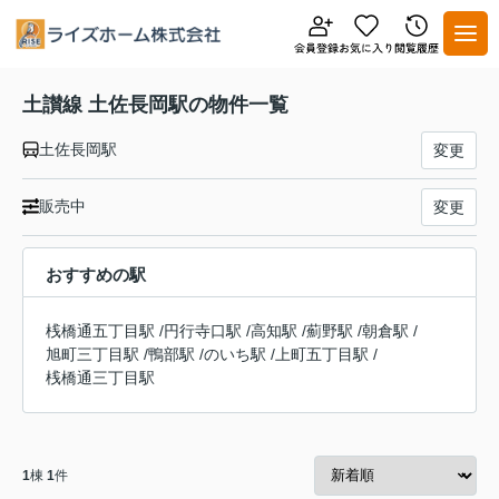
土讃線 土佐長岡駅の物件一覧
土佐長岡駅
変更
販売中
変更
おすすめの駅
桟橋通五丁目駅
/
円行寺口駅
/
高知駅
/
薊野駅
/
朝倉駅
/
旭町三丁目駅
/
鴨部駅
/
のいち駅
/
上町五丁目駅
/
桟橋通三丁目駅
1
棟
1
件