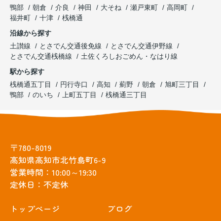
鴨部
朝倉
介良
神田
大そね
瀬戸東町
高岡町
福井町
十津
桟橋通
沿線から探す
土讃線
とさでん交通後免線
とさでん交通伊野線
とさでん交通桟橋線
土佐くろしおごめん・なはり線
駅から探す
桟橋通五丁目
円行寺口
高知
薊野
朝倉
旭町三丁目
鴨部
のいち
上町五丁目
桟橋通三丁目
〒780-8019
高知県高知市北竹島町6-9
営業時間：10:00～19:30
定休日：不定休
トップぺージ
ブログ