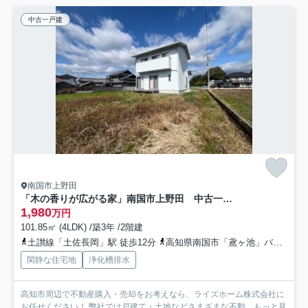
中古一戸建
南国市上野田
「木の香りが広がる家」南国市上野田 中古一戸建て
1,980
万円
101.85㎡ (4LDK) /築3年 /2階建
土讃線「土佐長岡」駅 徒歩12分
高知県南国市「鳶ヶ池」バス停下車 徒歩15分
閑静な住宅地
浄化槽排水
高知市周辺で不動産購入・売却をお考えなら、ライズホーム株式会社に
お任せください！ 弊社では戸建て・土地などさまざまな不動...
もっと見