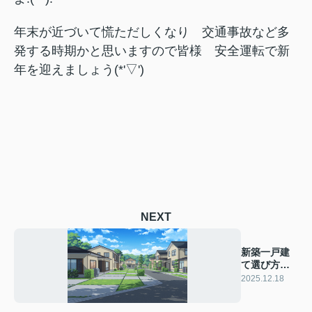
年末が近づいて慌ただしくなり 交通事故など多
発する時期かと思いますので皆様 安全運転で新
年を迎えましょう(*'▽')
NEXT
新築一戸建
て選び方！
失敗しない
2025.12.18
購入の秘訣
とは？