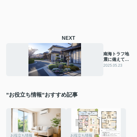
NEXT
南海トラフ地
震に備えてい
ますか？家と
2025.05.23
財産の保護を
解説
”お役立ち情報”おすすめ記事
お役立ち情報
お役立ち情報