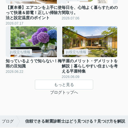
【夏本番】エアコンを上手に使
毎日を、心地よく暮らすための
って快適＆節電！正しい掃除方
間取り。
法と設定温度のポイント
2026.07.06
2026.07.17
お役立ち情報
お役立ち情報
知っているようで知らない！梅
平屋のメリット・デメリットを
雨の豆知識
解説｜暮らしやすい住まいを考
える平屋特集
2026.06.22
2026.06.09
もっと見る
ブログトップへ
ブログ
信頼できる耐震診断士はどう見つける？見つけ方を解説