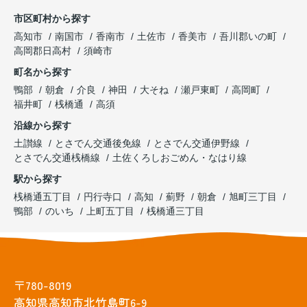
市区町村から探す
高知市
南国市
香南市
土佐市
香美市
吾川郡いの町
高岡郡日高村
須崎市
町名から探す
鴨部
朝倉
介良
神田
大そね
瀬戸東町
高岡町
福井町
桟橋通
高須
沿線から探す
土讃線
とさでん交通後免線
とさでん交通伊野線
とさでん交通桟橋線
土佐くろしおごめん・なはり線
駅から探す
桟橋通五丁目
円行寺口
高知
薊野
朝倉
旭町三丁目
鴨部
のいち
上町五丁目
桟橋通三丁目
〒780-8019
高知県高知市北竹島町6-9