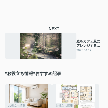
NEXT
庭をカフェ風に
アレンジする秘
密とは？魅力的
2025.04.19
なガーデンアイ
デアをご紹介
”お役立ち情報”おすすめ記事
お役立ち情報
お役立ち情報