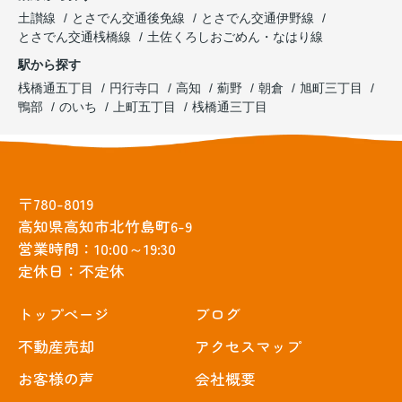
土讃線
とさでん交通後免線
とさでん交通伊野線
とさでん交通桟橋線
土佐くろしおごめん・なはり線
駅から探す
桟橋通五丁目
円行寺口
高知
薊野
朝倉
旭町三丁目
鴨部
のいち
上町五丁目
桟橋通三丁目
〒780-8019
高知県高知市北竹島町6-9
営業時間：10:00～19:30
定休日：不定休
トップぺージ
ブログ
不動産売却
アクセスマップ
お客様の声
会社概要