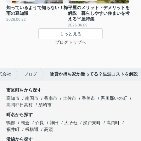
知っているようで知らない！梅
平屋のメリット・デメリットを
雨の豆知識
解説｜暮らしやすい住まいを考
える平屋特集
2026.06.22
2026.06.09
もっと見る
ブログトップへ
式会社
ブログ
賃貸か持ち家か迷ってる？生涯コストを解説
市区町村から探す
高知市
南国市
香南市
土佐市
香美市
吾川郡いの町
高岡郡日高村
須崎市
町名から探す
鴨部
朝倉
介良
神田
大そね
瀬戸東町
高岡町
福井町
桟橋通
高須
沿線から探す