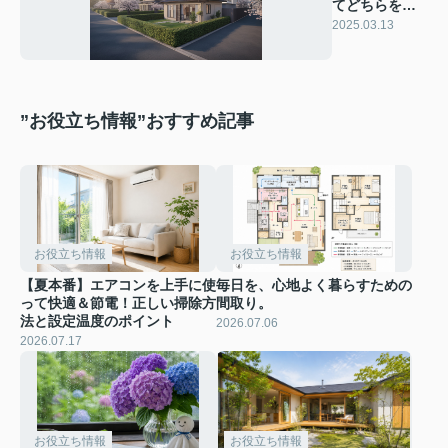
てどちらを選
ぶべきか？住
2025.03.13
宅購入の選び
方を解説
”お役立ち情報”おすすめ記事
お役立ち情報
お役立ち情報
【夏本番】エアコンを上手に使
毎日を、心地よく暮らすための
って快適＆節電！正しい掃除方
間取り。
法と設定温度のポイント
2026.07.06
2026.07.17
お役立ち情報
お役立ち情報