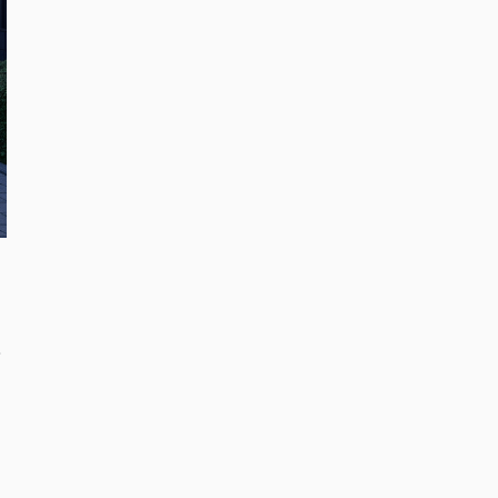
安
、
し