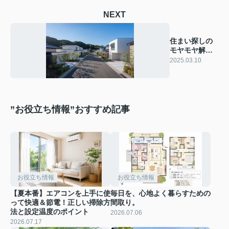
NEXT
住まい探しの
モヤモヤ解消
法とは？不動
2025.03.10
産屋の活用法
をご紹介
”お役立ち情報”おすすめ記事
お役立ち情報
お役立ち情報
【夏本番】エアコンを上手に使
毎日を、心地よく暮らすための
って快適＆節電！正しい掃除方
間取り。
法と設定温度のポイント
2026.07.06
2026.07.17