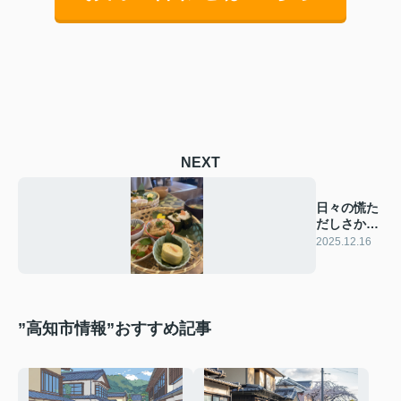
NEXT
日々の慌た
だしさから
解放
2025.12.16
”高知市情報”おすすめ記事