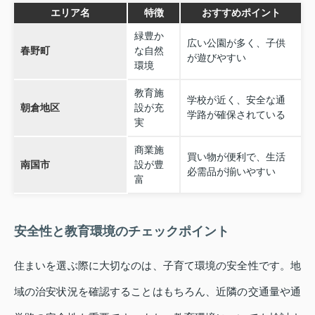
エリア名
特徴
おすすめポイント
緑豊か
広い公園が多く、子供
春野町
な自然
が遊びやすい
環境
教育施
学校が近く、安全な通
朝倉地区
設が充
学路が確保されている
実
商業施
買い物が便利で、生活
南国市
設が豊
必需品が揃いやすい
富
安全性と教育環境のチェックポイント
住まいを選ぶ際に大切なのは、子育て環境の安全性です。地
域の治安状況を確認することはもちろん、近隣の交通量や通