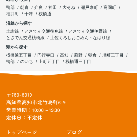
鴨部
朝倉
介良
神田
大そね
瀬戸東町
高岡町
福井町
十津
桟橋通
沿線から探す
土讃線
とさでん交通後免線
とさでん交通伊野線
とさでん交通桟橋線
土佐くろしおごめん・なはり線
駅から探す
桟橋通五丁目
円行寺口
高知
薊野
朝倉
旭町三丁目
鴨部
のいち
上町五丁目
桟橋通三丁目
〒780-8019
高知県高知市北竹島町6-9
営業時間：10:00～19:30
定休日：不定休
トップぺージ
ブログ