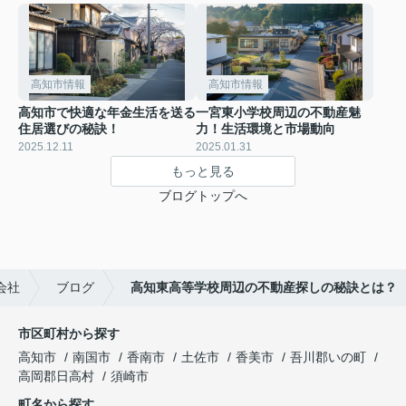
高知市情報
高知市情報
高知市で快適な年金生活を送る
一宮東小学校周辺の不動産魅
住居選びの秘訣！
力！生活環境と市場動向
2025.12.11
2025.01.31
もっと見る
ブログトップへ
会社
ブログ
高知東高等学校周辺の不動産探しの秘訣とは？
市区町村から探す
高知市
南国市
香南市
土佐市
香美市
吾川郡いの町
高岡郡日高村
須崎市
町名から探す