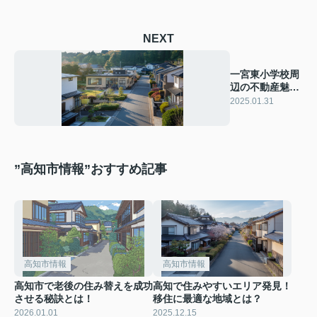
NEXT
一宮東小学校周
辺の不動産魅
力！生活環境と
2025.01.31
市場動向
”高知市情報”おすすめ記事
高知市情報
高知市情報
高知市で老後の住み替えを成功
高知で住みやすいエリア発見！
させる秘訣とは！
移住に最適な地域とは？
2026.01.01
2025.12.15