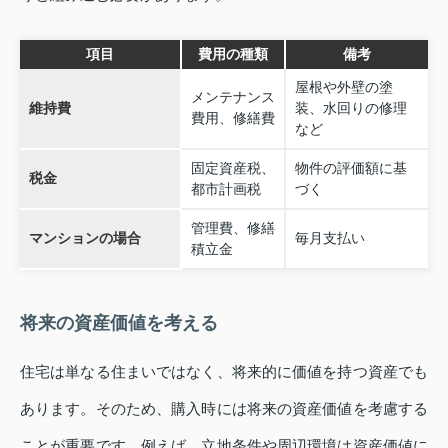
項目
費用の種類
備考
屋根や外壁の塗
メンテナンス
維持費
装、水回りの修理
費用、修繕費
など
固定資産税、
物件の評価額に基
税金
都市計画税
づく
管理費、修繕
マンションの場合
毎月支払い
積立金
将来の資産価値を考える
住宅は単なる住まいではなく、将来的に価値を持つ資産でも
あります。そのため、購入時には将来の資産価値を考慮する
ことが重要です。例えば、立地条件や周辺環境は資産価値に