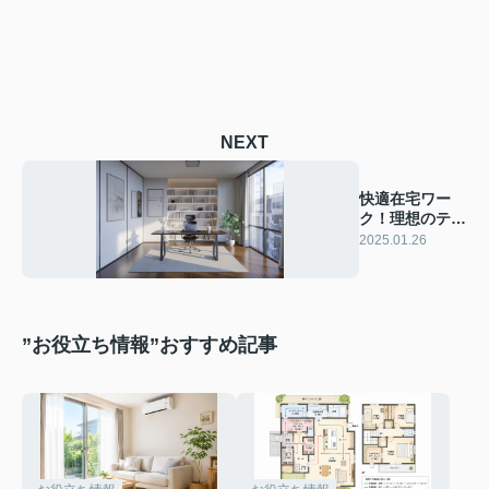
NEXT
快適在宅ワー
ク！理想のテレ
ワークスペース
2025.01.26
作り方
”お役立ち情報”おすすめ記事