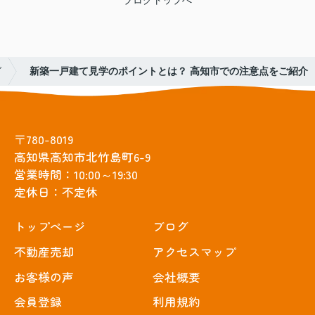
グ
新築一戸建て見学のポイントとは？ 高知市での注意点をご紹介
〒780-8019
高知県高知市北竹島町6-9
営業時間：10:00～19:30
定休日：不定休
トップぺージ
ブログ
不動産売却
アクセスマップ
お客様の声
会社概要
会員登録
利用規約