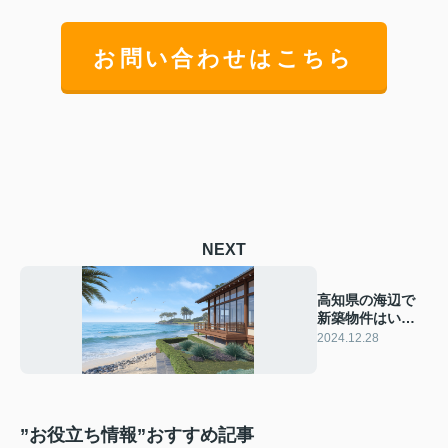
お問い合わせはこちら
NEXT
高知県の海辺で
新築物件はいか
が？ セカンドハ
2024.12.28
ウスに最適な選
択肢をご紹介
”お役立ち情報”おすすめ記事