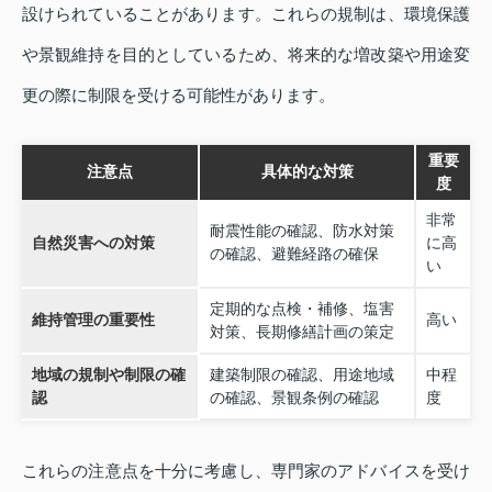
設けられていることがあります。これらの規制は、環境保護
や景観維持を目的としているため、将来的な増改築や用途変
更の際に制限を受ける可能性があります。
重要
注意点
具体的な対策
度
非常
耐震性能の確認、防水対策
自然災害への対策
に高
の確認、避難経路の確保
い
定期的な点検・補修、塩害
維持管理の重要性
高い
対策、長期修繕計画の策定
地域の規制や制限の確
建築制限の確認、用途地域
中程
認
の確認、景観条例の確認
度
これらの注意点を十分に考慮し、専門家のアドバイスを受け