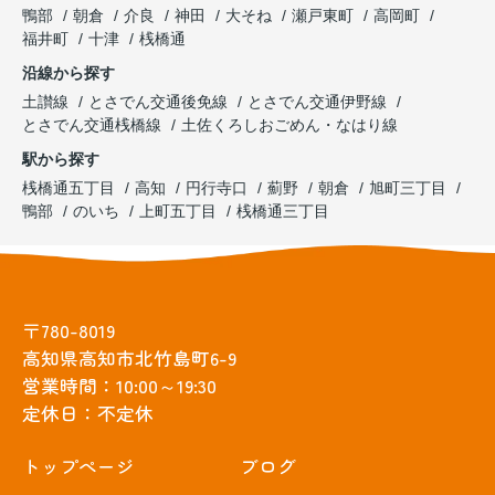
鴨部
朝倉
介良
神田
大そね
瀬戸東町
高岡町
福井町
十津
桟橋通
沿線から探す
土讃線
とさでん交通後免線
とさでん交通伊野線
とさでん交通桟橋線
土佐くろしおごめん・なはり線
駅から探す
桟橋通五丁目
高知
円行寺口
薊野
朝倉
旭町三丁目
鴨部
のいち
上町五丁目
桟橋通三丁目
〒780-8019
高知県高知市北竹島町6-9
営業時間：10:00～19:30
定休日：不定休
トップぺージ
ブログ