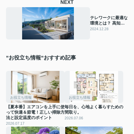
NEXT
テレワークに最適な
環境とは？ 高知市
郊外の静かな新築一
2024.12.28
戸建てを解説
”お役立ち情報”おすすめ記事
お役立ち情報
お役立ち情報
【夏本番】エアコンを上手に使
毎日を、心地よく暮らすための
って快適＆節電！正しい掃除方
間取り。
法と設定温度のポイント
2026.07.06
2026.07.17