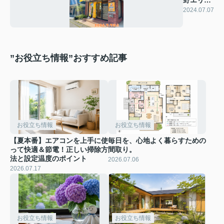
物件特集
2024.07.07
”お役立ち情報”おすすめ記事
お役立ち情報
お役立ち情報
【夏本番】エアコンを上手に使
毎日を、心地よく暮らすための
って快適＆節電！正しい掃除方
間取り。
法と設定温度のポイント
2026.07.06
2026.07.17
お役立ち情報
お役立ち情報