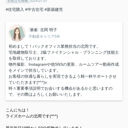
お役立ち情報
2024.07.07
#住宅購入
#中古住宅
#新築建売
北岡 明子
筆者
不動産キャリア5年
初めまして！バックオフィス業務担当の北岡です。
宅地建物取引士、2級ファイナンシャル・プランニング技能士
を取得しております。
物件撮影、Instagramや他SNSの更新、ルームツアー動画作成
をメインで担当しています。
お客様の快適な暮らしを実現できるよう精一杯サポートさせ
ていただきます(*^^)v
時々重要事項説明でお会いする機会があるかと思いますの
で、その際はよろしくお願いいたします。
こんにちは！
ライズホームの北岡です(*^^)
最近毎日19時から50分程散歩しています！