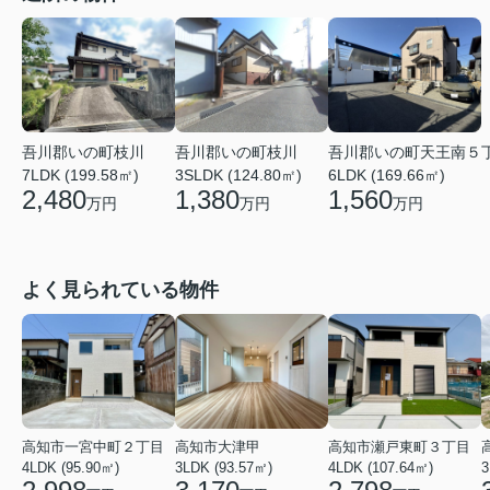
吾川郡いの町枝川
吾川郡いの町枝川
吾川郡いの町天王南５
7LDK (199.58㎡)
3SLDK (124.80㎡)
6LDK (169.66㎡)
2,480
1,380
1,560
万円
万円
万円
よく見られている物件
高知市一宮中町２丁目
高知市大津甲
高知市瀬戸東町３丁目
4LDK (95.90㎡)
3LDK (93.57㎡)
4LDK (107.64㎡)
3