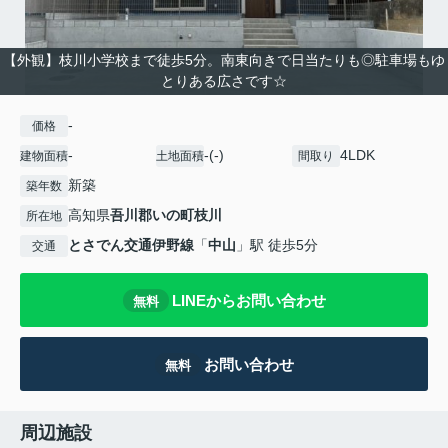
【外観】枝川小学校まで徒歩5分。南東向きで日当たりも◎駐車場もゆ
とりある広さです☆
-
価格
-
-(-)
4LDK
建物面積
土地面積
間取り
新築
築年数
高知県
吾川郡いの町
枝川
所在地
とさでん交通伊野線
「
中山
」駅 徒歩5分
交通
LINEからお問い合わせ
無料
お問い合わせ
無料
周辺施設