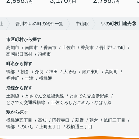
2,998
3,170
2,798
万円
万円
万円
社
吾川郡いの町の物件一覧
中山駅
いの町枝川建売⑫
市区町村から探す
高知市
南国市
香南市
土佐市
香美市
吾川郡いの町
高岡郡日高村
須崎市
町名から探す
鴨部
朝倉
介良
神田
大そね
瀬戸東町
高岡町
福井町
十津
桟橋通
沿線から探す
土讃線
とさでん交通後免線
とさでん交通伊野線
とさでん交通桟橋線
土佐くろしおごめん・なはり線
駅から探す
桟橋通五丁目
高知
円行寺口
薊野
朝倉
旭町三丁目
鴨部
のいち
上町五丁目
桟橋通三丁目