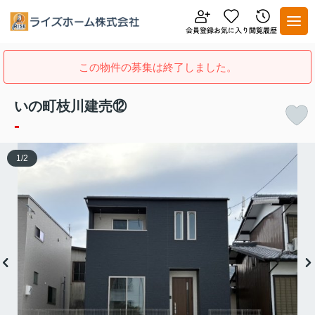
この物件の募集は終了しました。
いの町枝川建売⑫
-
1
/
2