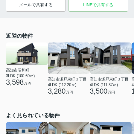
メールで共有する
LINEで共有する
近隣の物件
高知市昭和町
3LDK (100.60㎡)
高知市瀬戸東町３丁目
高知市瀬戸東町３丁目
3,598
万円
4LDK (111.37㎡)
4LDK (112.20㎡)
4
3,500
3,280
万円
万円
よく見られている物件