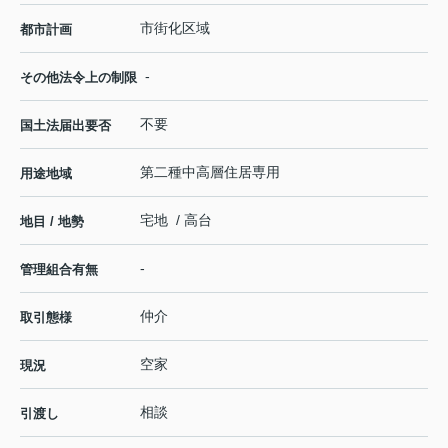
市街化区域
都市計画
-
その他法令上の制限
不要
国土法届出要否
第二種中高層住居専用
用途地域
宅地 / 高台
地目 / 地勢
-
管理組合有無
仲介
取引態様
空家
現況
相談
引渡し