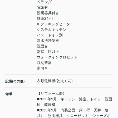
ベランダ
電気有
照明器具付き
駐車2台可
IHクッキングヒーター
システムキッチン
バス・トイレ別
温水洗浄便座
洗面台
浴室１坪以上
ウォークインクロゼット
収納豊富
南向き
衣類乾燥機(乾太くん)
設備(その他)
【リフォーム歴】
備考
■2025年9月 キッチン、浴室、トイレ、洗面
所、乾燥機
■2025年9月 内装全面（床・壁・天井・建
具）、照明器具、クローゼット、シューズボ