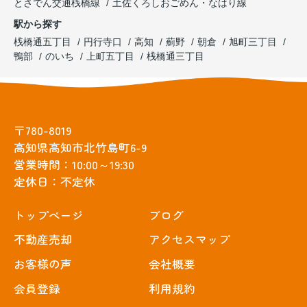
とさでん交通桟橋線
土佐くろしおごめん・なはり線
駅から探す
桟橋通五丁目
円行寺口
高知
薊野
朝倉
旭町三丁目
鴨部
のいち
上町五丁目
桟橋通三丁目
〒780-8019
高知県高知市北竹島町6-9
営業時間：10:00～19:30
定休日：不定休
トップぺージ
ブログ
不動産売却
アクセスマップ
お客様の声
会社概要
会員登録
利用規約