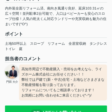
内外装全面リフォーム済。南向き風通り良好、延床103.31㎡の
広々空間！並列駐車2台可能で、入口はベビーカーも安心のスロ
ープ仕様！人気の乾太くん対応ランドリーや充実収納も魅力の住
まいです(^O^)
ポイント
土地50坪以上
スロープ
リフォーム
全居室収納
タンクレス
トイレ
庭
担当者のコメント
高知市周辺で不動産購入・売却をお考えなら、ライ
ズホーム株式会社にお任せください！！
弊社では戸建て(新・中古)住宅・土地などさまざまな
門田 大介
不動産情報を取り扱っております。
リフォームについてもご相談承っております！
お気軽にお問い合わせ&ご来店ください‍(^-^)/