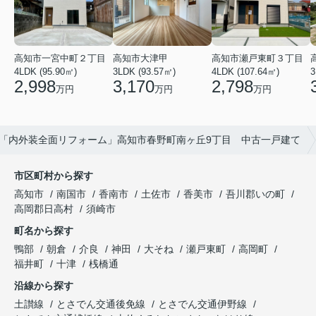
高知市瀬戸東町３丁目
高知市一宮中町２丁目
高知市大津甲
4LDK (107.64㎡)
3
4LDK (95.90㎡)
3LDK (93.57㎡)
2,798
2,998
3,170
万円
万円
万円
「内外装全面リフォーム」高知市春野町南ヶ丘9丁目 中古一戸建て
市区町村から探す
高知市
南国市
香南市
土佐市
香美市
吾川郡いの町
高岡郡日高村
須崎市
町名から探す
鴨部
朝倉
介良
神田
大そね
瀬戸東町
高岡町
福井町
十津
桟橋通
沿線から探す
土讃線
とさでん交通後免線
とさでん交通伊野線