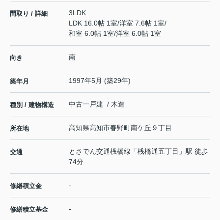
3LDK
間取り / 詳細
LDK 16.0帖 1室
/
洋室 7.6帖 1室
/
和室 6.0帖 1室
/
洋室 6.0帖 1室
南
向き
1997年5月 (築29年)
築年月
中古一戸建 / 木造
種別 / 建物構造
高知県
高知市
春野町南ケ丘
９丁目
所在地
とさでん交通桟橋線
「
桟橋通五丁目
」駅 徒歩
交通
74分
-
修繕積立金
-
修繕積立基金