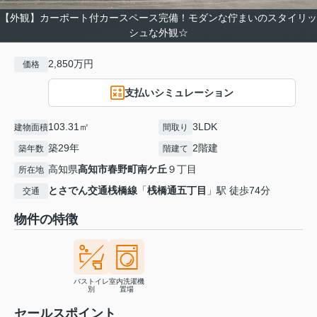
【外観】カーポート付カースペース完備！モダンな佇まいのスタイリッ
シュな外観☆
2,850万円
価格
支払いシミュレーション
103.31㎡
3LDK
建物面積
間取り
築29年
2階建
築年数
階建て
高知県
高知市
春野町南ケ丘
９丁目
所在地
とさでん交通桟橋線
「
桟橋通五丁目
」駅 徒歩74分
交通
物件の特徴
バストイレ
室内洗濯機
別
置場
セールスポイント