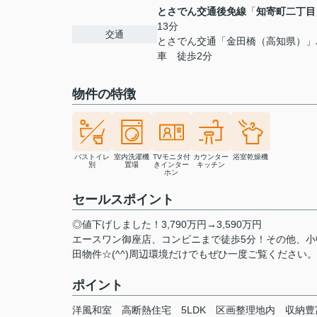
とさでん交通後免線
「
知寄町二丁目
13分
交通
とさでん交通「金田橋（高知県）」
車 徒歩2分
物件の特徴
バストイレ
室内洗濯機
TVモニタ付
カウンター
浴室乾燥機
別
置場
きインター
キッチン
ホン
セールスポイント
◎値下げしました！3,790万円→3,590万円
エースワン御座店、コンビニまで徒歩5分！その他、小
田物件☆(^^)周辺環境だけでもぜひ一度ご覧ください。
ポイント
洋風和室
高断熱住宅
5LDK
区画整理地内
収納豊