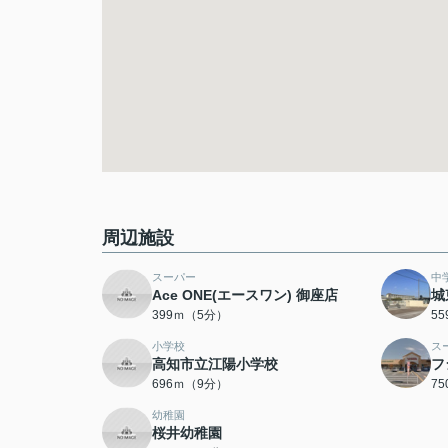
周辺施設
スーパー
中
Ace ONE(エースワン) 御座店
城
399ｍ（5分）
5
小学校
ス
高知市立江陽小学校
フ
696ｍ（9分）
7
幼稚園
桜井幼稚園