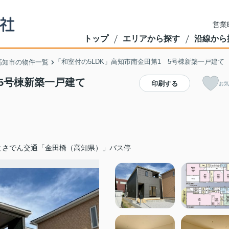
営業
トップ
エリアから探す
沿線から
「和室付の5LDK」高知市南金田第1 5号棟新築一戸建て
高知市の物件一覧
 5号棟新築一戸建て
印刷する
お気
とさでん交通「金田橋（高知県）」バス停