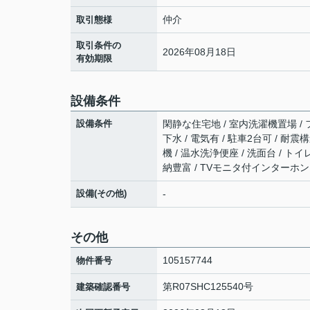
仲介
取引態様
取引条件の
2026年08月18日
有効期限
設備条件
設備条件
閑静な住宅地 / 室内洗濯機置場 / 
下水 / 電気有 / 駐車2台可 / 耐
機 / 温水洗浄便座 / 洗面台 / ト
納豊富 / TVモニタ付インターホン 
設備(その他)
-
その他
105157744
物件番号
第R07SHC125540号
建築確認番号