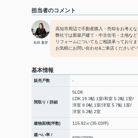
担当者のコメント
高知市周辺で不動産購入・売却をお考えな
弊社では新築戸建て・中古住宅・土地など
リフォームについてもご相談承っておりま
松田 夏芽
お気軽にお問い合わせ&ご来店ください‍(^-^
基本情報
-
販売戸数
5LDK
LDK 19.3帖 1室
/
和室 5.2帖 1室
/
間取り / 詳細
洋室 8.0帖 1室
/
洋室 5.7帖 1室
/
洋室 5.2帖 2室
115.82㎡(35.03坪)
建物面積(坪数)
建ぺい率 /
60%/200%