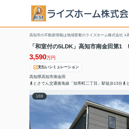
高知市の不動産情報は地域密着のライズホーム株式会社
「和室付の5LDK」高知市南金田第1
3,590
万円
支払いシミュレーション
高知県
高知市
南金田
とさでん交通後免線「知寄町二丁目」駅徒歩13分
1
/
19