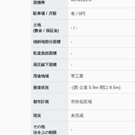
容積率
駐車場 / 月額
有 / 0円
土地
- / -
(敷金 / 保証金)
-
傾斜地部分面積
-
私道負担面積
-
高圧線下面積
準工業
用途地域
-(西 公道 5.9m 間口 8.5m)
接道状況
市街化区域
都市計画
未完成
現況
その他
-
法令上の制限