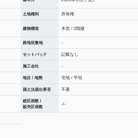
所有権
土地権利
木造 / 2階建
建物構造
-
路地状敷地
記載なし
セットバック
-
施工会社
宅地 / 平坦
地目 / 地勢
不要
国土法届出要否
総区画数 /
-/-
販売区画数