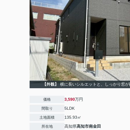
【外観】
横に長いシルエットと、しっかり窓が
3,590
万円
価格
5LDK
間取り
135.93㎡
土地面積
高知県
高知市
南金田
所在地