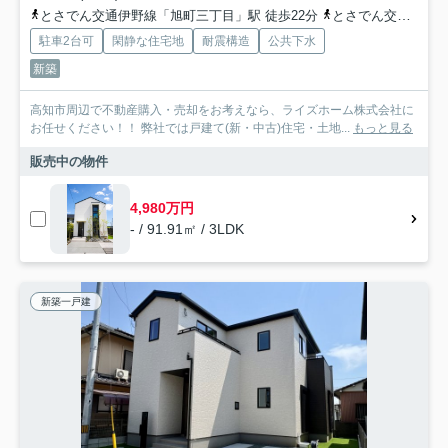
とさでん交通伊野線「旭町三丁目」駅 徒歩22分
とさでん交通「三所神社通」バス停下車 徒歩2分
駐車2台可
閑静な住宅地
耐震構造
公共下水
新築
高知市周辺で不動産購入・売却をお考えなら、ライズホーム株式会社に
お任せください！！ 弊社では戸建て(新・中古)住宅・土地...
もっと見る
販売中の物件
4,980万円
- / 91.91㎡ / 3LDK
新築一戸建