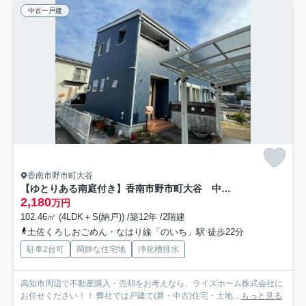
中古一戸建
香南市野市町大谷
【ゆとりある南庭付き】香南市野市町大谷 中古一戸建て
2,180
万円
102.46㎡ (4LDK＋S(納戸)) /築12年 /2階建
土佐くろしおごめん・なはり線「のいち」駅 徒歩22分
駐車2台可
閑静な住宅地
浄化槽排水
高知市周辺で不動産購入・売却をお考えなら、ライズホーム株式会社に
お任せください！！ 弊社では戸建て(新・中古)住宅・土地...
もっと見る