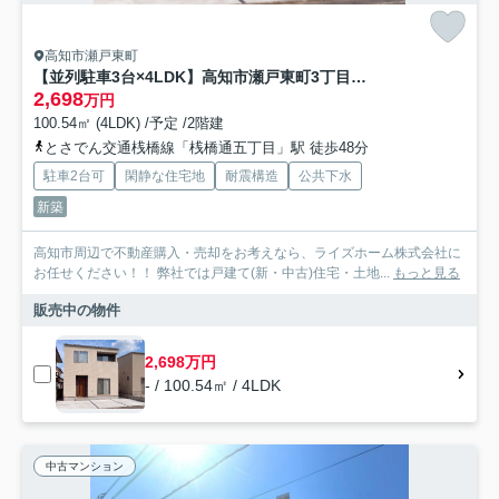
高知市瀬戸東町
【並列駐車3台×4LDK】高知市瀬戸東町3丁目建売1
2,698
万円
100.54㎡ (4LDK) /予定 /2階建
とさでん交通桟橋線「桟橋通五丁目」駅 徒歩48分
駐車2台可
閑静な住宅地
耐震構造
公共下水
新築
高知市周辺で不動産購入・売却をお考えなら、ライズホーム株式会社に
お任せください！！ 弊社では戸建て(新・中古)住宅・土地...
もっと見る
販売中の物件
2,698万円
- / 100.54㎡ / 4LDK
中古マンション