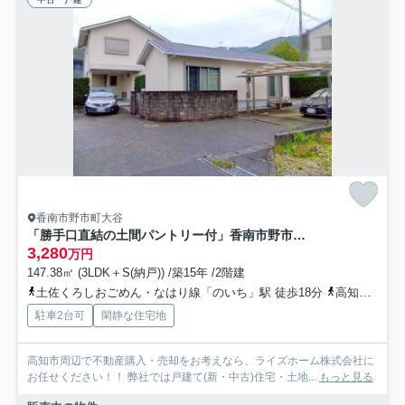
香南市野市町大谷
「勝手口直結の土間パントリー付」香南市野市町大谷 中古一戸建て
3,280
万円
147.38㎡ (3LDK＋S(納戸)) /築15年 /2階建
土佐くろしおごめん・なはり線「のいち」駅 徒歩18分
高知県香南市「アクトランド前」バス停下車 徒歩6分
駐車2台可
閑静な住宅地
高知市周辺で不動産購入・売却をお考えなら、ライズホーム株式会社に
お任せください！！ 弊社では戸建て(新・中古)住宅・土地...
もっと見る