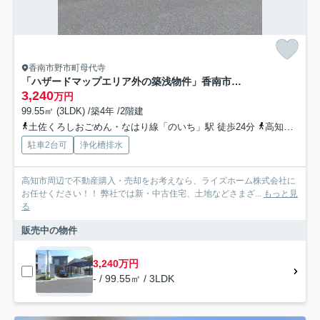
香南市野市町母代寺
「ハザードマップエリア外の築浅物件」香南市野市町母代寺 中古一戸建て
3,240
万円
99.55㎡ (3LDK) /築4年 /2階建
土佐くろしおごめん・なはり線「のいち」駅 徒歩24分
高知県香南市「大日寺（高知県）」バス停下車 徒歩2分
駐車2台可
浄化槽排水
高知市周辺で不動産購入・売却をお考えなら、ライズホーム株式会社に
お任せください！！ 弊社では新・中古住宅、土地などさまざ...
もっと見
る
販売中の物件
3,240万円
- / 99.55㎡ / 3LDK