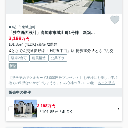
高知市東城山町
「独立洗面設計」高知市東城山町1号棟 新築一戸建て
3,198
万円
101.85㎡ (4LDK) /新築 /2階建
とさでん交通伊野線「上町五丁目」駅 徒歩10分
とさでん交通「石立団地」バス停下車 徒歩3分
駐車2台可
耐震構造
公共下水
新築
【見学予約でクオカード3,000円分プレゼント】 お子様にも優しい平坦
地での生活はいかがでしょうか。住み心地の良いこの物...
もっと見る
販売中の物件
3,198万円
- / 101.85㎡ / 4LDK