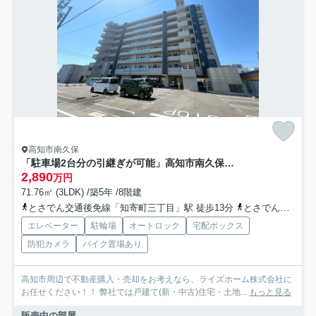
高知市南久保
「駐車場2台分の引継ぎが可能」高知市南久保サーパス南久保グランフォート 中古マンション
2,890
万円
71.76㎡ (3LDK) /築5年 /8階建
とさでん交通後免線「知寄町三丁目」駅 徒歩13分
とさでん交通「南御座」バス停下車 徒歩10分
エレベーター
駐輪場
オートロック
宅配ボックス
防犯カメラ
バイク置場あり
高知市周辺で不動産購入・売却をお考えなら、ライズホーム株式会社に
お任せください！！ 弊社では戸建て(新・中古)住宅・土地...
もっと見る
販売中の部屋