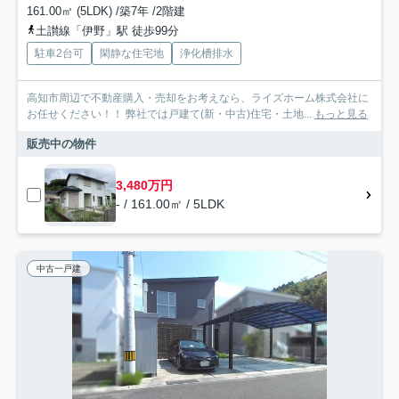
161.00㎡ (5LDK) /築7年 /2階建
土讃線「伊野」駅 徒歩99分
駐車2台可
閑静な住宅地
浄化槽排水
高知市周辺で不動産購入・売却をお考えなら、ライズホーム株式会社に
お任せください！！ 弊社では戸建て(新・中古)住宅・土地...
もっと見る
販売中の物件
3,480万円
- / 161.00㎡ / 5LDK
中古一戸建