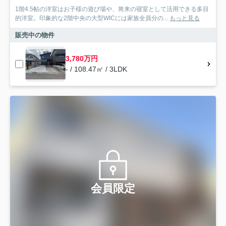
1階4.5帖の洋室はお子様の遊び場や、将来の寝室として活用できる多目
的洋室。印象的な2階中央の大型WICには家族全員分の...
もっと見る
販売中の物件
3,780万円
- / 108.47㎡ / 3LDK
会員限定