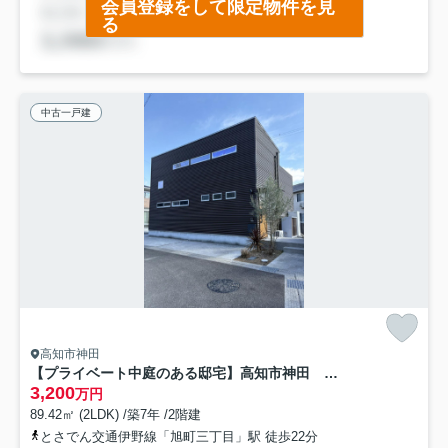
会員登録をして限定物件を見
る
中古一戸建
高知市神田
【プライベート中庭のある邸宅】高知市神田 中古一戸建て
3,200
万円
89.42㎡ (2LDK) /築7年 /2階建
とさでん交通伊野線「旭町三丁目」駅 徒歩22分