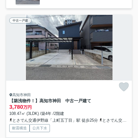
中古一戸建
高知市神田
【築浅物件！】高知市神田 中古一戸建て
3,780
万円
108.47㎡ (3LDK) /築4年 /2階建
とさでん交通伊野線「上町五丁目」駅 徒歩25分
とさでん交通「吉野川橋（高知県）」バス停下車 徒歩3分
耐震構造
公共下水