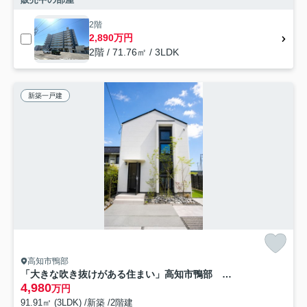
2階
2,890万円
2階 / 71.76㎡ / 3LDK
新築一戸建
高知市鴨部
「大きな吹き抜けがある住まい」高知市鴨部 新築一戸建て
4,980
万円
91.91㎡ (3LDK) /新築 /2階建