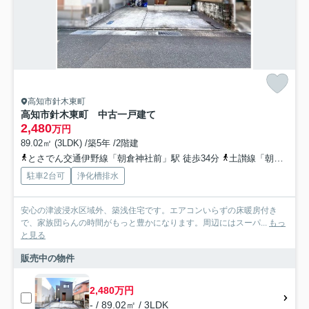
高知市針木東町
高知市針木東町 中古一戸建て
2,480
万円
89.02㎡ (3LDK) /築5年 /2階建
とさでん交通伊野線「朝倉神社前」駅 徒歩34分
土讃線「朝倉」駅 徒歩35分
駐車2台可
浄化槽排水
安心の津波浸水区域外、築浅住宅です。エアコンいらずの床暖房付き
で、家族団らんの時間がもっと豊かになります。周辺にはスーパ...
もっ
と見る
販売中の物件
2,480万円
- / 89.02㎡ / 3LDK