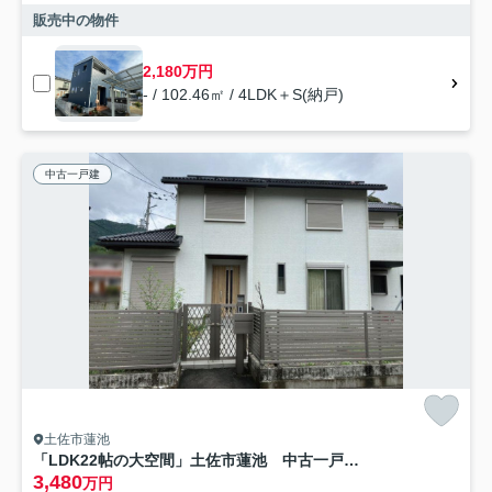
販売中の物件
2,180万円
- / 102.46㎡ / 4LDK＋S(納戸)
中古一戸建
土佐市蓮池
「LDK22帖の大空間」土佐市蓮池 中古一戸建て
3,480
万円