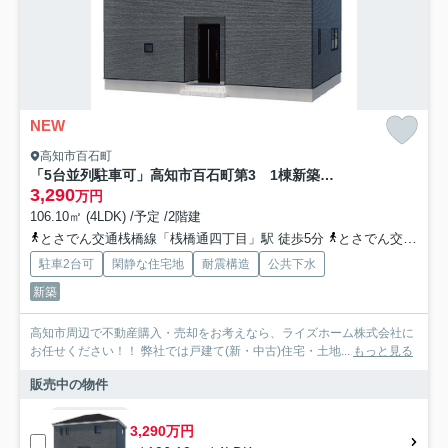
NEW
高知市百石町
「5台並列駐車可」高知市百石町第3 1棟新築一戸建て
3,290
万円
106.10㎡ (4LDK) /予定 /2階建
とさでん交通桟橋線「桟橋通四丁目」駅 徒歩5分
とさでん交通「南の丸町」バス停下車 徒歩1分
駐車2台可
閑静な住宅地
耐震構造
公共下水
新築
高知市周辺で不動産購入・売却をお考えなら、ライズホーム株式会社に
お任せください！！ 弊社では戸建て(新・中古)住宅・土地...
もっと見る
販売中の物件
3,290万円