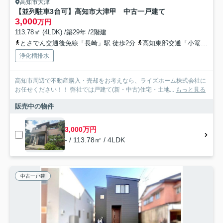
高知市大津
【並列駐車3台可】高知市大津甲 中古一戸建て
3,000
万円
113.78㎡ (4LDK) /築29年 /2階建
とさでん交通後免線「長崎」駅 徒歩2分
高知東部交通「小篭通（バス）」バス停下車 徒歩6分
浄化槽排水
高知市周辺で不動産購入・売却をお考えなら、ライズホーム株式会社に
お任せください！！ 弊社では戸建て(新・中古)住宅・土地...
もっと見る
販売中の物件
3,000万円
- / 113.78㎡ / 4LDK
中古一戸建