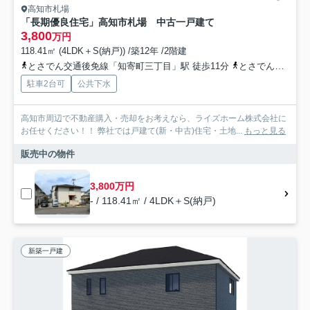
高知市札場
「長期優良住宅」高知市札場 中古一戸建て
3,800
万円
118.41㎡ (4LDK＋S(納戸)) /築12年 /2階建
とさでん交通後免線「知寄町三丁目」駅 徒歩11分
とさでん交通「南御座」バス停下車 徒歩8分
駐車2台可
公共下水
高知市周辺で不動産購入・売却をお考えなら、ライズホーム株式会社に
お任せください！！ 弊社では戸建て(新・中古)住宅・土地...
もっと見る
販売中の物件
3,800万円
- / 118.41㎡ / 4LDK＋S(納戸)
新築一戸建