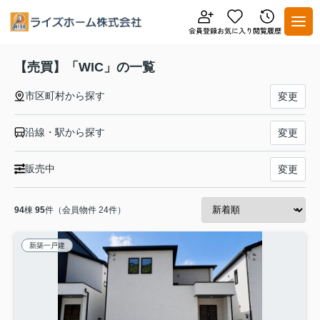
【売買】「WIC」の一覧
市区町村から探す
変更
沿線・駅から探す
変更
販売中
変更
94
棟
95
件（会員物件 24件）
新築一戸建