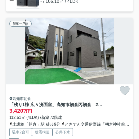
- / 106.10㎡ / 4LDK
新築一戸建
高知市朝倉
「残り1棟 広々洗面室」高知市朝倉丙朝倉 2号地新築一戸建て
3,420
万円
112.61㎡ (4LDK) /新築 /2階建
土讃線「朝倉」駅 徒歩9分
とさでん交通伊野線「朝倉神社前」駅 徒歩9分
駐車2台可
耐震構造
公共下水