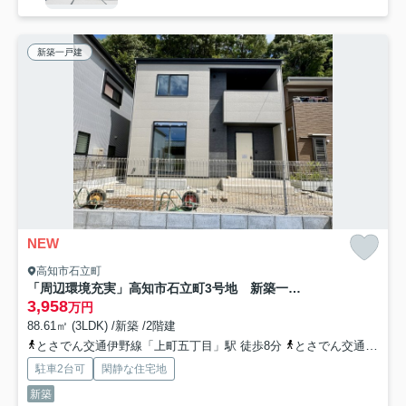
新築一戸建
NEW
高知市石立町
「周辺環境充実」高知市石立町3号地 新築一戸建て
3,958
万円
88.61㎡ (3LDK) /新築 /2階建
とさでん交通伊野線「上町五丁目」駅 徒歩8分
とさでん交通「石立神社前」バス停下車 徒歩2分
駐車2台可
閑静な住宅地
新築