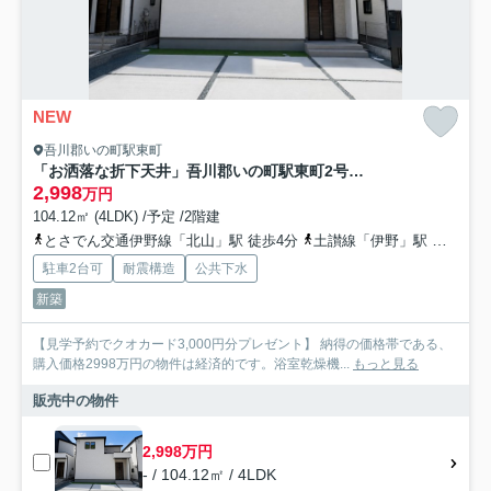
NEW
吾川郡いの町駅東町
「お洒落な折下天井」吾川郡いの町駅東町2号棟 新築一戸建て
2,998
万円
104.12㎡ (4LDK) /予定 /2階建
とさでん交通伊野線「北山」駅 徒歩4分
土讃線「伊野」駅 徒歩9分
駐車2台可
耐震構造
公共下水
新築
【見学予約でクオカード3,000円分プレゼント】 納得の価格帯である、
購入価格2998万円の物件は経済的です。浴室乾燥機...
もっと見る
販売中の物件
2,998万円
- / 104.12㎡ / 4LDK