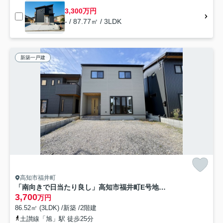
3,300万円
- / 87.77㎡ / 3LDK
新築一戸建
高知市福井町
「南向きで日当たり良し」高知市福井町E号地 新築一戸建
3,700
万円
86.52㎡ (3LDK) /新築 /2階建
土讃線「旭」駅 徒歩25分