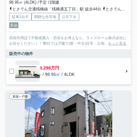
98.95㎡ (4LDK) /予定 /1階建
とさでん交通桟橋線「桟橋通五丁目」駅 徒歩44分
とさでん交通「グリーン団地西口」バス停下車 徒歩8分
駐車2台可
閑静な住宅地
公共下水
新築
高知市周辺で不動産購入・売却をお考えなら、ライズホーム株式会社に
お任せください！！ 弊社では戸建て(新・中古)住宅・土地...
もっと見る
販売中の物件
3,298万円
- / 98.95㎡ / 4LDK
新築一戸建