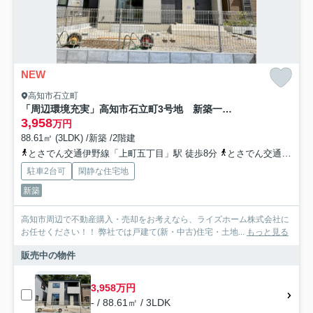
NEW
高知市石立町
「周辺環境充実」高知市石立町3号地 新築一戸建て
3,958
万円
88.61㎡ (3LDK) /新築 /2階建
とさでん交通伊野線「上町五丁目」駅 徒歩8分
とさでん交通「石立神社前」バス停下車 徒歩2分
駐車2台可
閑静な住宅地
新築
高知市周辺で不動産購入・売却をお考えなら、ライズホーム株式会社に
お任せください！！ 弊社では戸建て(新・中古)住宅・土地...
もっと見る
販売中の物件
3,958万円
- / 88.61㎡ / 3LDK