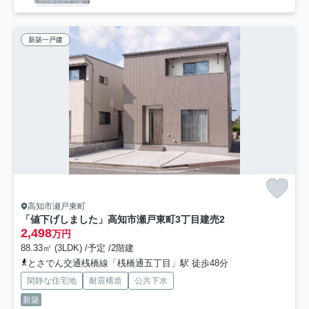
新築一戸建
高知市瀬戸東町
「値下げしました」高知市瀬戸東町3丁目建売2
2,498
万円
88.33㎡ (3LDK) /予定 /2階建
とさでん交通桟橋線「桟橋通五丁目」駅 徒歩48分
閑静な住宅地
耐震構造
公共下水
新築