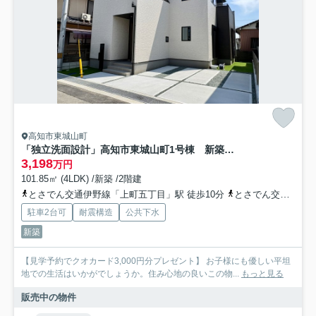
高知市東城山町
「独立洗面設計」高知市東城山町1号棟 新築一戸建て
3,198
万円
101.85㎡ (4LDK) /新築 /2階建
とさでん交通伊野線「上町五丁目」駅 徒歩10分
とさでん交通「石立団地」バス停下車 徒歩3分
駐車2台可
耐震構造
公共下水
新築
【見学予約でクオカード3,000円分プレゼント】 お子様にも優しい平坦
地での生活はいかがでしょうか。住み心地の良いこの物...
もっと見る
販売中の物件