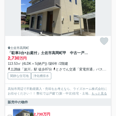
土佐市高岡町
「駐車3台×お庭付」土佐市高岡町甲 中古一戸建て
2,730
万円
113.53㎡ (4LDK＋S(納戸)) /築6年 /2階建
土讃線「波川」駅 徒歩87分
とさでん交通「変電所通」バス停下車 徒歩3分
閑静な住宅地
浄化槽排水
高知市周辺で不動産購入・売却をお考えなら、ライズホーム株式会社に
お任せください！！ 弊社では戸建て(新・中古)住宅・土地...
もっと見る
販売中の物件
2,730万円