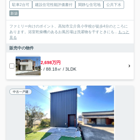
駐車2台可
建設住宅性能評価書付
閑静な住宅地
公共下水
新築
ファミリー向けのポイント、高知市立介良小学校が徒歩4分のところに
あります。浴室乾燥機のあるお風呂場は洗濯物を干すときにも...
もっと
見る
販売中の物件
2,698万円
- / 88.18㎡ / 3LDK
中古一戸建