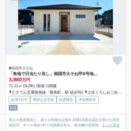
南国市大そね
「角地で日当たり良し」南国市大そね甲B号地 平屋新築一戸建て
3,980
万円
71.21㎡ (3LDK) /新築 /1階建
とさでん交通後免線「後免町」駅 徒歩9分
土佐くろしおごめん・なはり線「後免町」駅 徒歩9分
駐車2台可
閑静な住宅地
免震構造
浄化槽排水
新築
安心の免震構造と、省エネ性能を証明するBELS適合認定を受けた高性
能住宅。オール電化×IHで光熱費を抑え、食洗機や浴室乾...
もっと見る