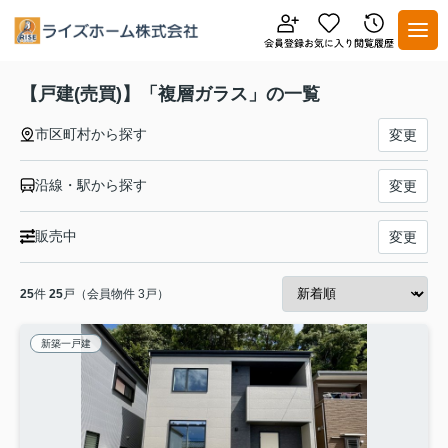
【戸建(売買)】「複層ガラス」の一覧
市区町村から探す
変更
沿線・駅から探す
変更
販売中
変更
25
件
25
戸（会員物件 3戸）
新築一戸建