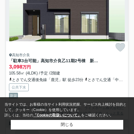
高知市介良
「駐車3台可能」高知市介良乙11期2号棟 新築一戸建て
3,098
万円
105.58㎡ (4LDK) /予定 /2階建
とさでん交通後免線「鹿児」駅 徒歩23分
とさでん交通「中屋（高知県）」バス停下車 徒歩5分
公共下水
新築
当サイトでは、お客様の当サイト利用状況把握、サービス向上検討を目的と
高知市周辺で不動産購入・売却をお考えなら、ライズホーム株式会社に
して、クッキー（Cookie）を使用しています。
お任せください！！ 弊社では戸建て(新・中古)住宅・土地...
もっと見る
詳しくは、当社の
「Cookieの取扱いについて」
をご確認ください。
販売中の物件
閉じる