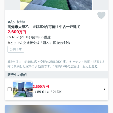
高知市大津
高知市大津乙 ※駐車4台可能！中古一戸建て
2,600
万円
89.61㎡ (2LDK) /築3年 /2階建
とさでん交通後免線「新木」駅 徒歩14分
公共下水
築3年以内、約19帖広々空間の2階LDK住宅。キッチン・洗面・浴室を2
階に集約した家事ラク動線です。1階約12帖の居室は...
もっと見る
販売中の物件
2,600万円
- / 89.61㎡ / 2LDK