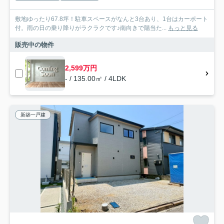
敷地ゆったり67.8坪！駐車スペースがなんと3台あり、1台はカーポート
付。雨の日の乗り降りがラクラクです♪南向きで陽当た...
もっと見る
販売中の物件
2,599万円
- / 135.00㎡ / 4LDK
新築一戸建