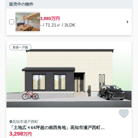
販売中の物件
3,980万円
- / 71.21㎡ / 3LDK
新築一戸建
高知市瀬戸西町
「土地広々64坪超の南西角地」高知市瀬戸西町2期1棟 新築一戸建て
3,298
万円