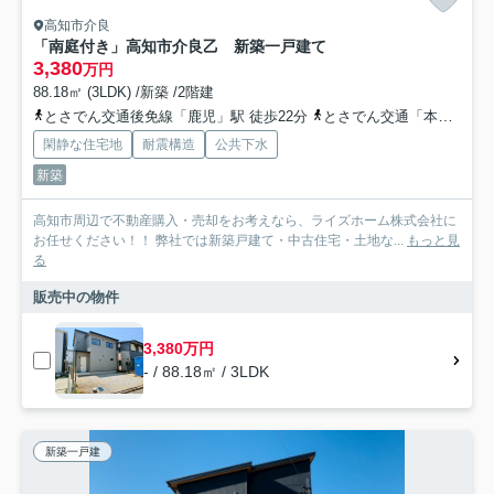
高知市介良
「南庭付き」高知市介良乙 新築一戸建て
3,380
万円
88.18㎡ (3LDK) /新築 /2階建
とさでん交通後免線「鹿児」駅 徒歩22分
とさでん交通「本江田橋」バス停下車 徒歩8分
閑静な住宅地
耐震構造
公共下水
新築
高知市周辺で不動産購入・売却をお考えなら、ライズホーム株式会社に
お任せください！！ 弊社では新築戸建て・中古住宅・土地な...
もっと見
る
販売中の物件
3,380万円
- / 88.18㎡ / 3LDK
新築一戸建