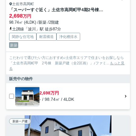
土佐市高岡町
「スーパーすぐ近く」土佐市高岡町甲4期2号棟 新築一戸建て
2,698
万円
98.74㎡ (4LDK) /新築 /2階建
土讃線「波川」駅 徒歩87分
閑静な住宅地
耐震構造
浄化槽排水
新築
こだわりで選びたい方におすすめ♪土佐市エリアで住まいをお探しなら
「土佐市高岡町甲 2号棟 新築戸建（全2区画）」♪ファミ...
もっと見
る
販売中の物件
2,698万円
- / 98.74㎡ / 4LDK
新築一戸建