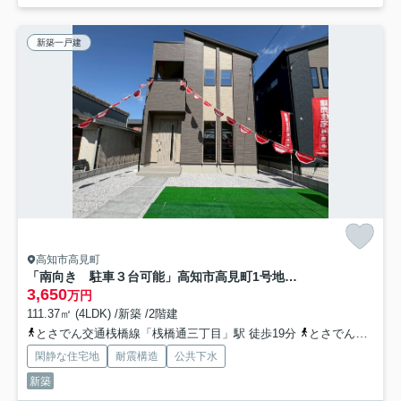
新築一戸建
高知市高見町
「南向き 駐車３台可能」高知市高見町1号地 新築一戸建て
3,650
万円
111.37㎡ (4LDK) /新築 /2階建
とさでん交通桟橋線「桟橋通三丁目」駅 徒歩19分
とさでん交通「高見（高知県）」バス停下車 徒歩2分
閑静な住宅地
耐震構造
公共下水
新築