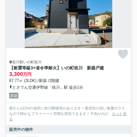
吾川郡いの町枝川
【耐震等級3×省令準耐火】いの町枝川 新築戸建
3,300
万円
87.77㎡ (3LDK) /新築 /2階建
とさでん交通伊野線「枝川」駅 徒歩1分
新築
家から122mの場所に枝川郵便局があります！遮音性の高い複層ガラス
なので静かなプライベート空間を実現できます！子供がのび...
もっと見
る
販売中の物件