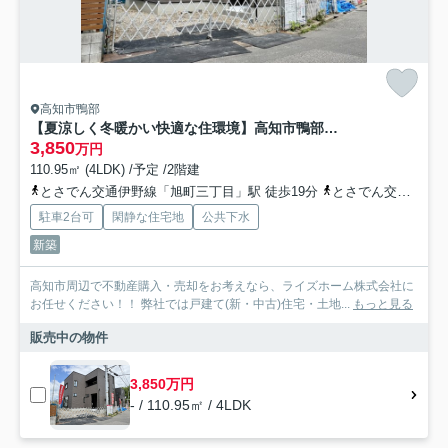
高知市鴨部
【夏涼しく冬暖かい快適な住環境】高知市鴨部Ⅳ2号地 新築一戸建て
3,850
万円
110.95㎡ (4LDK) /予定 /2階建
とさでん交通伊野線「旭町三丁目」駅 徒歩19分
とさでん交通「鏡川団地前」バス停下車 徒歩4分
駐車2台可
閑静な住宅地
公共下水
新築
高知市周辺で不動産購入・売却をお考えなら、ライズホーム株式会社に
お任せください！！ 弊社では戸建て(新・中古)住宅・土地...
もっと見る
販売中の物件
3,850万円
- / 110.95㎡ / 4LDK