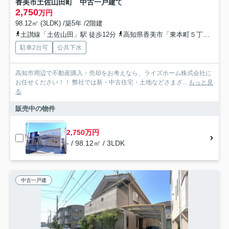
香美市土佐山田町 中古一戸建て
2,750
万円
98.12㎡ (3LDK) /築5年 /2階建
土讃線「土佐山田」駅 徒歩12分
高知県香美市「東本町５丁目」バス停下車 徒歩6分
駐車2台可
公共下水
高知市周辺で不動産購入・売却をお考えなら、ライズホーム株式会社に
お任せください！！ 弊社では新・中古住宅・土地などさまざ...
もっと見
る
販売中の物件
2,750万円
- / 98.12㎡ / 3LDK
中古一戸建