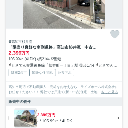
高知市杉井流
「陽当り良好な南側道路」高知市杉井流 中古一戸建て
2,399
万円
105.99㎡ (4LDK) /築21年 /2階建
とさでん交通後免線「知寄町一丁目」駅 徒歩17分
とさでん交通「金田橋（高知県）」バス停下車 徒歩3分
駐車2台可
閑静な住宅地
公共下水
高知市周辺で不動産購入・売却をお考えなら、ライズホーム株式会社に
お任せください！！ 弊社では戸建て(新・中古)住宅・土地...
もっと見る
販売中の物件
2,399万円
- / 105.99㎡ / 4LDK