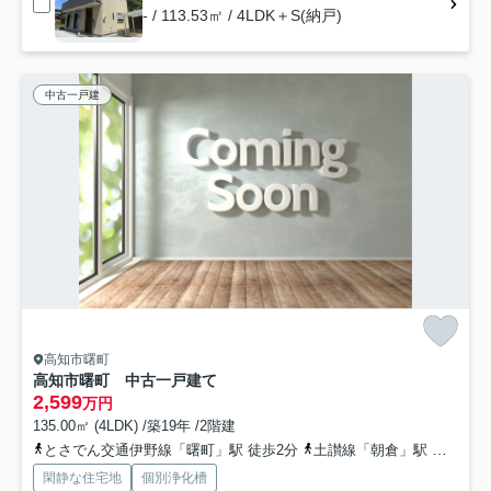
- / 113.53㎡ / 4LDK＋S(納戸)
中古一戸建
高知市曙町
高知市曙町 中古一戸建て
2,599
万円
135.00㎡ (4LDK) /築19年 /2階建
とさでん交通伊野線「曙町」駅 徒歩2分
土讃線「朝倉」駅 徒歩10分
閑静な住宅地
個別浄化槽