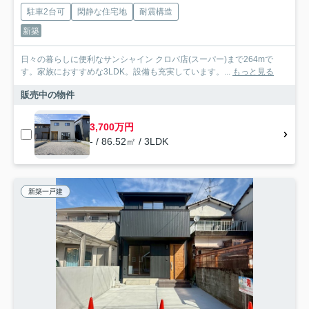
駐車2台可
閑静な住宅地
耐震構造
新築
日々の暮らしに便利なサンシャイン クロバ店(スーパー)まで264mで
す。家族におすすめな3LDK。設備も充実しています。...
もっと見る
販売中の物件
3,700万円
- / 86.52㎡ / 3LDK
新築一戸建