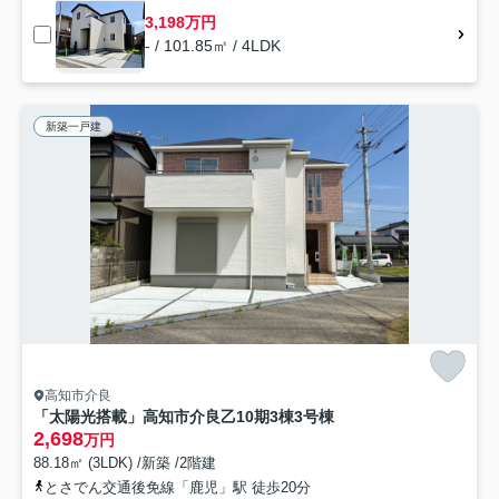
3,198万円
- / 101.85㎡ / 4LDK
新築一戸建
高知市介良
「太陽光搭載」高知市介良乙10期3棟3号棟
2,698
万円
88.18㎡ (3LDK) /新築 /2階建
とさでん交通後免線「鹿児」駅 徒歩20分