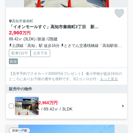
高知市秦南町
「イオンモールすぐ」高知市秦南町2丁目 新築住宅
2,960
万円
89.42㎡ (3LDK) /新築 /2階建
土讃線「高知」駅 徒歩16分
とさでん交通桟橋線「高知駅前」駅 徒歩18分
駐車2台可
公共下水
新築
【見学予約でクオカ―ド3000円分プレゼント】 秦小学校が徒歩16分の
ところにありお子様の通学も便利です。3口コンロが付...
もっと見る
販売中の物件
2,960万円
- / 89.42㎡ / 3LDK
新築一戸建