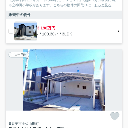
【見学予約でクオカード3,000円分プレゼント】 徒歩21分の場所に高知
市立神田小学校があります。こちらの物件の間取りは...
もっと見る
販売中の物件
3,198万円
- / 109.30㎡ / 3LDK
中古一戸建
香美市土佐山田町