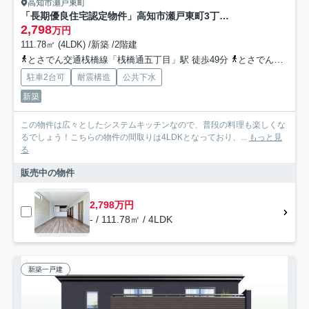
高知市瀬戸東町
「長期優良住宅認定物件」高知市瀬戸東町3丁目6期 1号棟
2,798
万円
111.78㎡ (4LDK) /新築 /2階建
とさでん交通桟橋線「桟橋通五丁目」駅 徒歩49分
とさでん交通「東団地第三」バス停下車 徒歩5分
駐車2台可
耐震構造
公共下水
新築
この物件は広々としたシステムキッチンなので、普段の料理も楽しくな
るでしょう！こちらの物件の間取りは4LDKとなっており、...
もっと見
る
販売中の物件
2,798万円
- / 111.78㎡ / 4LDK
新築一戸建