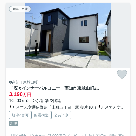
新築一戸建
高知市東城山町
「広々インナーバルコニー」高知市東城山町2号棟 新築一戸建て
3,198
万円
109.30㎡ (3LDK) /新築 /2階建
とさでん交通伊野線「上町五丁目」駅 徒歩10分
とさでん交通「石立団地」バス停下車 徒歩3分
駐車2台可
耐震構造
公共下水
新築