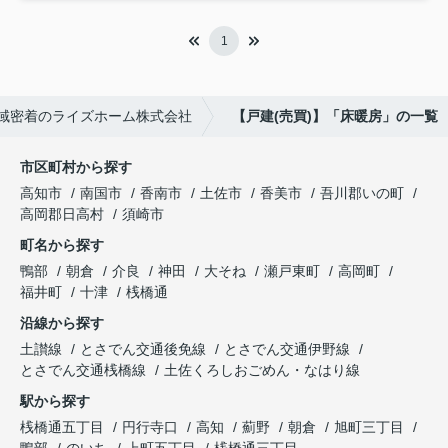
1
域密着のライズホーム株式会社
【戸建(売買)】「床暖房」の一覧
市区町村から探す
高知市
南国市
香南市
土佐市
香美市
吾川郡いの町
高岡郡日高村
須崎市
町名から探す
鴨部
朝倉
介良
神田
大そね
瀬戸東町
高岡町
福井町
十津
桟橋通
沿線から探す
土讃線
とさでん交通後免線
とさでん交通伊野線
とさでん交通桟橋線
土佐くろしおごめん・なはり線
駅から探す
桟橋通五丁目
円行寺口
高知
薊野
朝倉
旭町三丁目