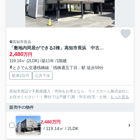
高知市長浜
「敷地内同居ができる2棟」高知市長浜 中古一戸建て
2,480
万円
119.14㎡ (2LDK) /築11年 /1階建
とさでん交通桟橋線「桟橋通五丁目」駅 徒歩59分
駐車2台可
公共下水
高知市周辺で不動産購入・売却をお考えなら、ライズホーム株式会社に
お任せください！！ 弊社では戸建て(新・中古)住宅・土地...
もっと見る
販売中の物件
2,480万円
- / 119.14㎡ / 2LDK