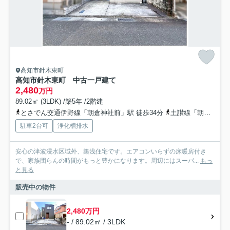
高知市針木東町
高知市針木東町 中古一戸建て
2,480
万円
89.02㎡ (3LDK) /築5年 /2階建
とさでん交通伊野線「朝倉神社前」駅 徒歩34分
土讃線「朝倉」駅 徒歩35分
駐車2台可
浄化槽排水
安心の津波浸水区域外、築浅住宅です。エアコンいらずの床暖房付き
で、家族団らんの時間がもっと豊かになります。周辺にはスーパ...
もっ
と見る
販売中の物件
2,480万円
- / 89.02㎡ / 3LDK