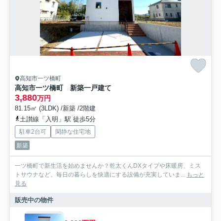
高知市一ツ橋町
高知市一ツ橋町 新築一戸建て
3,880
万円
81.15㎡ (3LDK) /新築 /2階建
土讃線「入明」駅 徒歩5分
駐車2台可
閑静な住宅地
新築
一ツ橋町で新生活を始めませんか？乾太くんDXタイプや床暖房、ミス
トサウナなど、毎日の暮らしを快適にする設備が充実していま...
もっと
見る
販売中の物件