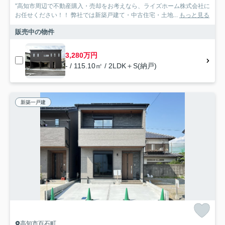
"高知市周辺で不動産購入・売却をお考えなら、ライズホーム株式会社に
お任せください！！ 弊社では新築戸建て・中古住宅・土地...
もっと見る
販売中の物件
3,280万円
- / 115.10㎡ / 2LDK＋S(納戸)
新築一戸建
高知市百石町