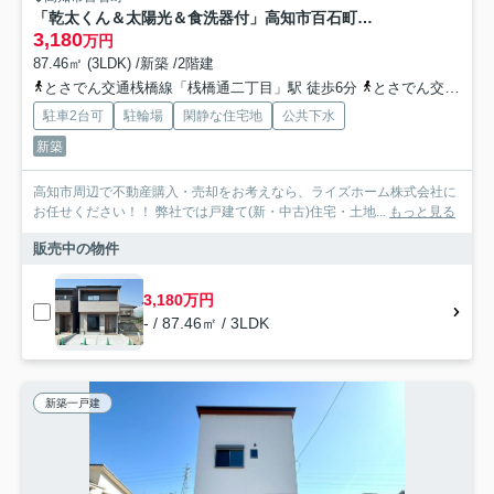
「乾太くん＆太陽光＆食洗器付」高知市百石町２丁目（3号地） 新築住宅
3,180
万円
87.46㎡ (3LDK) /新築 /2階建
とさでん交通桟橋線「桟橋通二丁目」駅 徒歩6分
とさでん交通桟橋線「桟橋通一丁目」駅 徒歩8分
駐車2台可
駐輪場
閑静な住宅地
公共下水
新築
高知市周辺で不動産購入・売却をお考えなら、ライズホーム株式会社に
お任せください！！ 弊社では戸建て(新・中古)住宅・土地...
もっと見る
販売中の物件
3,180万円
- / 87.46㎡ / 3LDK
新築一戸建