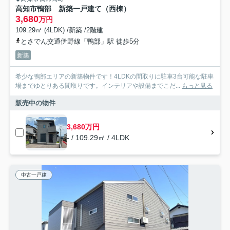
高知市鴨部 新築一戸建て（西棟）
3,680
万円
109.29㎡ (4LDK) /新築 /2階建
とさでん交通伊野線「鴨部」駅 徒歩5分
新築
希少な鴨部エリアの新築物件です！4LDKの間取りに駐車3台可能な駐車
場までゆとりある間取りです。インテリアや設備までこだ...
もっと見る
販売中の物件
3,680万円
- / 109.29㎡ / 4LDK
中古一戸建