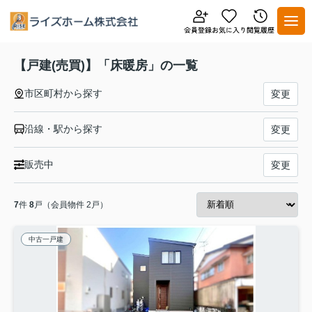
【戸建(売買)】「床暖房」の一覧
市区町村から探す
変更
沿線・駅から探す
変更
販売中
変更
7
件
8
戸（会員物件 2戸）
中古一戸建