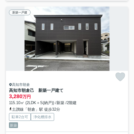
新築一戸建
高知市朝倉
高知市朝倉己 新築一戸建て
3,280
万円
115.10㎡ (2LDK＋S(納戸)) /新築 /2階建
土讃線「朝倉」駅 徒歩32分
駐車2台可
浄化槽排水
新築