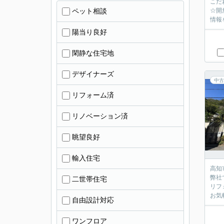
こだ
ペット相談
☆開
情報
陽当り良好
閑静な住宅地
デザイナーズ
中古
リフォーム済
リノベーション済
眺望良好
輸入住宅
高知
弊社
二世帯住宅
リフ
お気
自由設計対応
ワンフロア