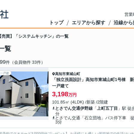
営業
トップ
エリアから探す
沿線から
【売買】「システムキッチン」の一覧
一覧
99
件（会員物件 33件）
一戸建
高知市
東城山町
「独立洗面設計」高知市東城山町1号棟 
一戸建て
3,198
万円
101.85㎡ (4LDK) /新築 /2階建
とさでん交通伊野線
「
上町五丁目
」駅 徒
分
とさでん交通「石立団地」バス停下車 
3分
学予約でクオカード3,000円分プレゼント】 お子様にも優しい平坦地での生活はい