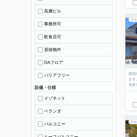
高層ビル
中古
事務所可
飲食店可
居抜物件
OAフロア
南国
バリアフリー
ます
失敗
設備・仕様
メゾネット
ベランダ
中古
バルコニー
ルーフバルコニー