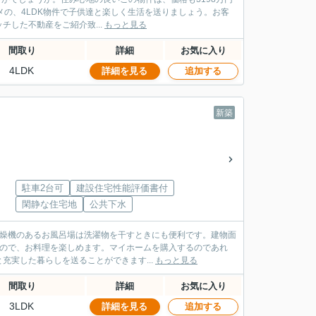
メの、4LDK物件で子供達と楽しく生活を送りましょう。お客
した不動産をご紹介致...
もっと見る
間取り
詳細
お気に入り
4LDK
詳細を見る
追加する
新築
駐車2台可
建設住宅性能評価書付
閑静な住宅地
公共下水
乾燥機のあるお風呂場は洗濯物を干すときにも便利です。建物面
なので、お料理を楽しめます。マイホームを購入するのであれ
実した暮らしを送ることができます...
もっと見る
間取り
詳細
お気に入り
3LDK
詳細を見る
追加する