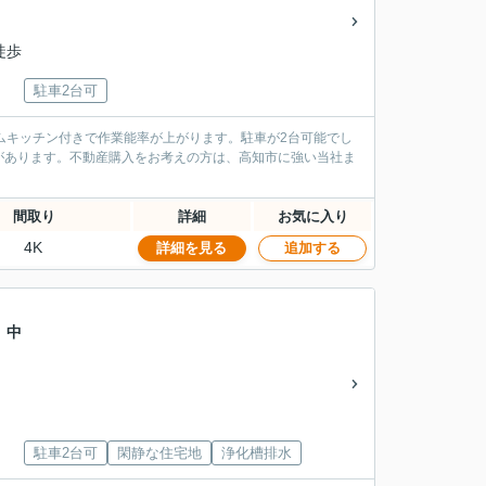
徒歩
駐車2台可
ムキッチン付きで作業能率が上がります。駐車が2台可能でし
があります。不動産購入をお考えの方は、高知市に強い当社ま
間取り
詳細
お気に入り
4K
詳細を見る
追加する
 中
」
駐車2台可
閑静な住宅地
浄化槽排水