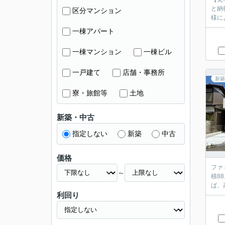
と納
区分マンション
様に
一棟アパート
一棟マンション
一棟ビル
一戸建て
店舗・事務所
新築
寮・旅館等
土地
新築・中古
指定しない
新築
中古
価格
ファ
～
積8
ば、
利回り