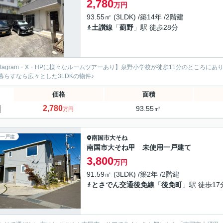
2,780
万円
93.55㎡ (3LDK) /築14年 /2階建
土讃線
「
薊野
」駅 徒歩28分
nstagram・X・HPに様々なルームツアーあり】泉野小学校が徒歩11分のところに
暮らすなら広々とした3LDKの物件♪
価格
面積
2,780
93.55㎡
万円
一戸建
南国市
大そね
南国市大そね甲 未使用一戸建て
3,800
万円
91.59㎡ (3LDK) /築2年 /2階建
とさでん交通後免線
「
後免町
」駅 徒歩17