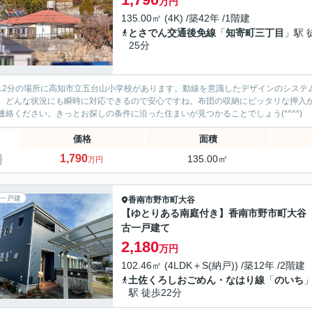
万円
135.00㎡ (4K) /築42年 /1階建
とさでん交通後免線
「
知寄町三丁目
」駅 
25分
12分の場所に高知市立五台山小学校があります。動線を意識したデザインのシステ
、どんな状況にも瞬時に対応できるので安心ですね。布団の収納にピッタリな押入
連絡ください。きっとお探しの条件に沿った住まいが見つかることでしょう(*^^*)
価格
面積
1,790
135.00㎡
万円
一戸建
香南市
野市町大谷
【ゆとりある南庭付き】香南市野市町大谷
古一戸建て
2,180
万円
102.46㎡ (4LDK＋S(納戸)) /築12年 /2階建
土佐くろしおごめん・なはり線
「
のいち
駅 徒歩22分