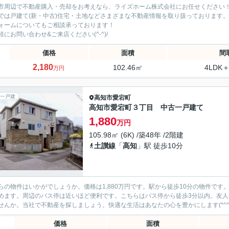
市周辺で不動産購入・売却をお考えなら、ライズホーム株式会社にお任せください
では戸建て(新・中古)住宅・土地などさまざまな不動産情報を取り扱っております。
ォームについてもご相談承っております！
軽にお問い合わせ&ご来店ください‍(^-^)/
価格
面積
間
2,180
102.46㎡
4LDK＋
万円
一戸建
高知市
愛宕町
高知市愛宕町３丁目 中古一戸建て
1,880
万円
105.98㎡ (6K) /築48年 /2階建
土讃線
「
高知
」駅 徒歩10分
らの物件はいかがでしょうか。価格は1,880万円です。駅から徒歩10分の物件で
めます。周辺のバス停は近いほど便利です。こちらはバス停から徒歩3分以内。友
せんか。当社で不動産を探しましょう。快適な生活はあなたの心を豊かにします(*^^*
価格
面積