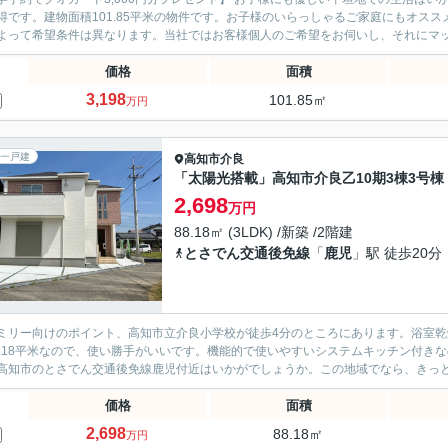
得です。建物面積101.85平米の物件です。お子様のいらっしゃるご家庭にもオスス
よって希望条件は異なります。当社ではお客様個人のご希望をお伺いし、それにマッチ
価格
面積
3,198
101.85㎡
万円
一戸建
高知市
介良
「太陽光搭載」高知市介良乙10期3棟3号棟
2,698
万円
88.18㎡ (3LDK) /新築 /2階建
とさでん交通後免線
「
鹿児
」駅 徒歩20分
ミリー向けのポイント、高知市立介良小学校が徒歩4分のところにあります。浴室
8.18平米なので、使い勝手がいいです。機能的で使いやすいシステムキッチン付き
高知市のとさでん交通後免線鹿児付近はいかがでしょうか。この地域でなら、きっと充
価格
面積
2,698
88.18㎡
万円