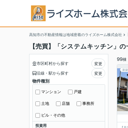
高知市の不動産情報は地域密着のライズホーム株式会社
【売買】「システムキッチン」の
99
棟
市区町村から探す
変更
新築
沿線・駅から探す
変更
物件種別
マンション
戸建
土地
店舗
事務所
ビル・その他
投資用
【見