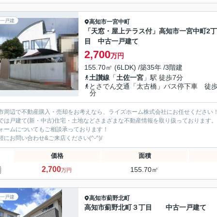
一戸建
高知市
一宮中町
「天窓・屋上テラス付」高知市一宮中町2丁
目 中古一戸建て
2,700
万円
155.70㎡ (6LDK) /築35年 /3階建
土讃線
「
土佐一宮
」駅 徒歩7分
とさでん交通「太古橋」バス停下車 徒歩
分
市周辺で不動産購入・売却をお考えなら、ライズホーム株式会社にお任せください
では戸建て(新・中古)住宅・土地などさまざまな不動産情報を取り扱っております。
ォームについてもご相談承っております！
軽にお問い合わせ&ご来店ください‍(^-^)/
価格
面積
2,700
155.70㎡
万円
一戸建
高知市
薊野北町
高知市薊野北町３丁目 中古一戸建て