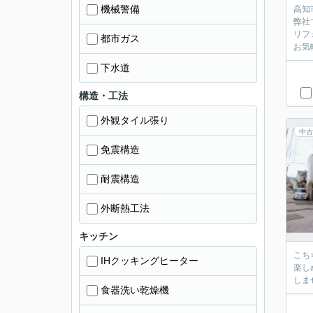
機械警備
高知
弊社
リフ
都市ガス
お気
下水道
構造・工法
外観タイル張り
中古
免震構造
耐震構造
外断熱工法
キッチン
こち
IHクッキングヒーター
楽し
しま
食器洗い乾燥機