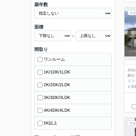
築年数
中古
面積
～
間取り
ワンルーム
高知
1K/1DK/1LDK
弊社
リフ
2K/2DK/2LDK
お気
3K/3DK/3LDK
4K/4DK/4LDK
5K以上
中古