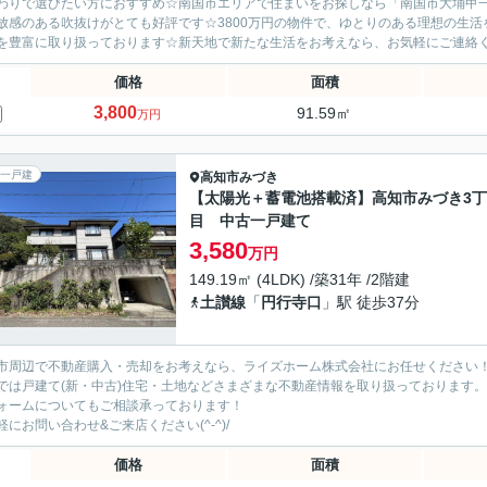
わりで選びたい方におすすめ☆南国市エリアで住まいをお探しなら「南国市大埇甲一
放感のある吹抜けがとても好評です☆3800万円の物件で、ゆとりのある理想の生
を豊富に取り扱っております☆新天地で新たな生活をお考えなら、お気軽にご連絡くださ
価格
面積
3,800
91.59㎡
万円
一戸建
高知市
みづき
【太陽光＋蓄電池搭載済】高知市みづき3丁
目 中古一戸建て
3,580
万円
149.19㎡ (4LDK) /築31年 /2階建
土讃線
「
円行寺口
」駅 徒歩37分
市周辺で不動産購入・売却をお考えなら、ライズホーム株式会社にお任せください
では戸建て(新・中古)住宅・土地などさまざまな不動産情報を取り扱っております。
ォームについてもご相談承っております！
軽にお問い合わせ&ご来店ください‍(^-^)/
価格
面積