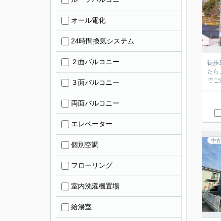
オール電化
24時間換気システム
２面バルコニー
徒歩
たら
でご
３面バルコニー
両面バルコニー
エレベーター
中古
個別空調
フローリング
室内洗濯機置場
給湯室