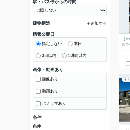
駅・バス停からの時間
建物構造
追加する
情報公開日
【I
指定しない
本日
皆で
3日以内
1週間以内
画像・動画あり
画像あり
中古
動画あり
パノラマあり
条件
条件