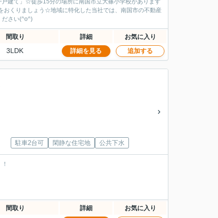
戸建て」☆徒歩15分の場所に南国市立大篠小学校があります
活をおくりましょう☆地域に特化した当社では、南国市の不動産
い(^o^)
間取り
詳細
お気に入り
3LDK
詳細を見る
追加する
駐車2台可
閑静な住宅地
公共下水
！！
間取り
詳細
お気に入り