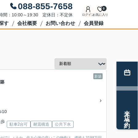
088-855-7658
0
時間：10:00～19:30 定休日：不定休
ログイン
お気に入り
探す
会社概要
お問い合わせ
会員登録
新築
新築
来店予約
歩10
徒歩
駐車2台可
耐震構造
公共下水
かがでしょうか。住み心地の良いこの物件は、価格も3198万円