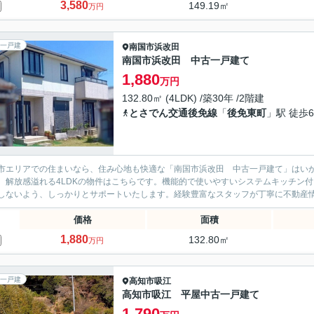
3,580
149.19㎡
万円
一戸建
南国市
浜改田
南国市浜改田 中古一戸建て
1,880
万円
132.80㎡ (4LDK) /築30年 /2階建
とさでん交通後免線
「
後免東町
」駅 徒歩6
市エリアでの住まいなら、住み心地も快適な「南国市浜改田 中古一戸建て」はいか
。解放感溢れる4LDKの物件はこちらです。機能的で使いやすいシステムキッチン
しないよう、しっかりとサポートいたします。経験豊富なスタッフが丁寧に不動産情報
価格
面積
1,880
132.80㎡
万円
一戸建
高知市
吸江
高知市吸江 平屋中古一戸建て
1,790