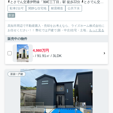
とさでん交通伊野線「旭町三丁目」駅 徒歩22分
とさでん交通「三所神社通」バス停下車 徒歩2分
駐車2台可
閑静な住宅地
耐震構造
公共下水
新築
高知市周辺で不動産購入・売却をお考えなら、ライズホーム株式会社に
お任せください！！ 弊社では戸建て(新・中古)住宅・土地...
もっと見る
販売中の物件
4,980万円
- / 91.91㎡ / 3LDK
新築一戸建