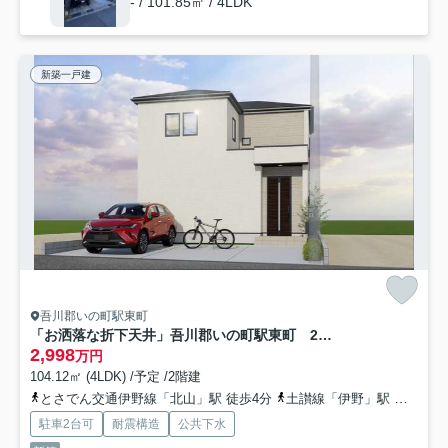
- / 101.85㎡ / 4LDK
新築一戸建
吾川郡いの町駅東町
「お洒落な折下天井」吾川郡いの町駅東町 2期3棟2号棟 新築一戸建て
2,998
万円
104.12㎡ (4LDK) /予定 /2階建
とさでん交通伊野線「北山」駅 徒歩4分
土讃線「伊野」駅 徒歩9分
駐車2台可
耐震構造
公共下水