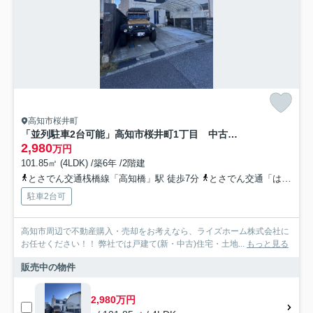
高知市桜井町
「並列駐車2台可能」高知市桜井町1丁目 中古一戸建て
2,980
万円
101.85㎡ (4LDK) /築6年 /2階建
とさでん交通桟橋線「高知橋」駅 徒歩7分
とさでん交通「はりまや橋観光バスターミナル」バス停下車 徒歩6分
駐車2台可
高知市周辺で不動産購入・売却をお考えなら、ライズホーム株式会社に
お任せください！！ 弊社では戸建て(新・中古)住宅・土地...
もっと見る
販売中の物件
2,980万円