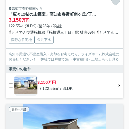
高知市春野町南ケ丘
「広々12帖の主寝室」高知市春野町南ヶ丘7丁目 中古一戸建て
3,150
万円
122.55㎡ (3LDK) /築23年 /2階建
とさでん交通桟橋線「桟橋通三丁目」駅 徒歩69分
とさでん交通「南ニュータウン七丁目」バス停下車 徒歩2分
閑静な住宅地
公共下水
高知市周辺で不動産購入・売却をお考えなら、ライズホーム株式会社に
お任せください！！ 弊社では戸建て(新・中古)住宅・土地...
もっと見る
販売中の物件
3,150万円
- / 122.55㎡ / 3LDK
新築一戸建