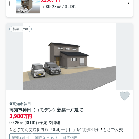
3,280万円
- / 89.28㎡ / 3LDK
新築一戸建
高知市神田
高知市神田（コモデン）新築一戸建て
3,980
万円
90.26㎡ (3LDK) /予定 /2階建
とさでん交通伊野線「旭町一丁目」駅 徒歩28分
とさでん交通「吉野川橋」バス停下車 徒歩4分
駐車2台可
閑静な住宅地
耐震構造