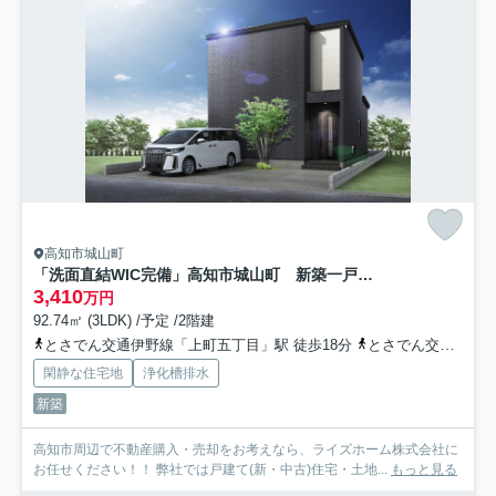
高知市城山町
「洗面直結WIC完備」高知市城山町 新築一戸建て
3,410
万円
92.74㎡ (3LDK) /予定 /2階建
とさでん交通伊野線「上町五丁目」駅 徒歩18分
とさでん交通「城山町（高知県）」バス停下車 徒歩5分
閑静な住宅地
浄化槽排水
新築
高知市周辺で不動産購入・売却をお考えなら、ライズホーム株式会社に
お任せください！！ 弊社では戸建て(新・中古)住宅・土地...
もっと見る