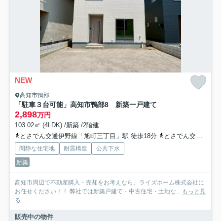
NEW
高知市鴨部
「駐車３台可能」高知市鴨部8 新築一戸建て
2,898
万円
103.02㎡ (4LDK) /新築 /2階建
とさでん交通伊野線「旭町三丁目」駅 徒歩18分
とさでん交通「鴨田小学校前通」バス停下車 徒歩6分
閑静な住宅地
耐震構造
公共下水
新築
高知市周辺で不動産購入・売却をお考えなら、ライズホーム株式会社に
お任せください！！ 弊社では新築戸建て・中古住宅・土地な...
もっと見
る
販売中の物件