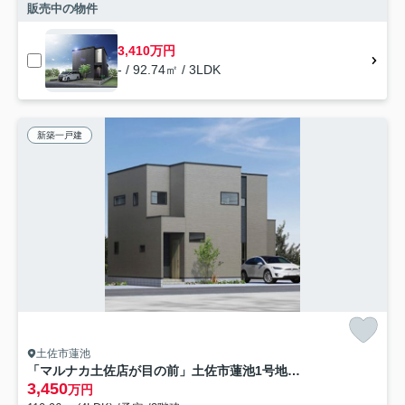
販売中の物件
3,410万円
- / 92.74㎡ / 3LDK
新築一戸建
土佐市蓮池
「マルナカ土佐店が目の前」土佐市蓮池1号地 新築一戸建て
3,450
万円