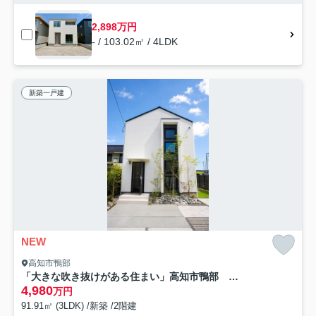
2,898万円
- / 103.02㎡ / 4LDK
新築一戸建
NEW
高知市鴨部
「大きな吹き抜けがある住まい」高知市鴨部 新築一戸建て
4,980
万円
91.91㎡ (3LDK) /新築 /2階建