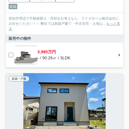
新築
高知市周辺で不動産購入・売却をお考えなら、ライズホーム株式会社に
お任せください！！ 弊社では新築戸建て・中古住宅・土地な...
もっと見
る
販売中の物件
3,980万円
- / 90.26㎡ / 3LDK
新築一戸建