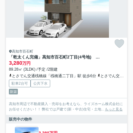
高知市百石町
「乾太くん完備」高知市百石町2丁目(4号地) 新築一戸建て
3,280
万円
89.28㎡ (3LDK) /予定 /2階建
とさでん交通桟橋線「桟橋通二丁目」駅 徒歩6分
とさでん交通「コミュニティ住宅前」バス停下車 徒歩2分
駐車2台可
公共下水
新築
高知市周辺で不動産購入・売却をお考えなら、ライズホーム株式会社に
お任せください！！ 弊社では戸建て(新・中古)住宅・土地...
もっと見る
販売中の物件