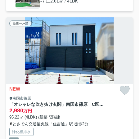
- / 112.61㎡ / 4LDK
新築一戸建
NEW
南国市篠原
「オシャレな吹き抜け玄関」南国市篠原 C区画 新築戸建
2,980
万円
95.22㎡ (4LDK) /新築 /2階建
とさでん交通後免線「住吉通」駅 徒歩2分
浄化槽排水