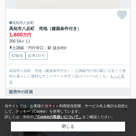
高知市八反町
高知市八反町 売地（建築条件付き）
1,600
万円
206.54㎡ (-)
土讃線「円行寺口」駅 徒歩8分
駐輪場
駐車2台可
高知市八反町 売地（建築条件付き）：土讃線円行寺口駅にも近くて便
利☆暮らしに便利なサニーマート中万々店(スーパー)がこち...
もっと見
る
販売中の区画
1,600万円
当サイトでは、お客様の当サイト利用状況把握、サービス向上検討を目的と
して、クッキー（Cookie）を使用しています。
- / 206.54㎡ / -
詳しくは、当社の
「Cookieの取扱いについて」
をご確認ください。
閉じる
売地