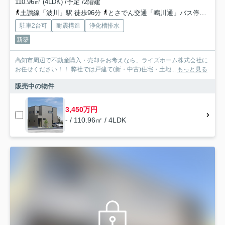
110.96㎡ (4LDK) /予定 /2階建
土讃線「波川」駅 徒歩96分
とさでん交通「鳴川通」バス停下車 徒歩1分
駐車2台可
耐震構造
浄化槽排水
新築
高知市周辺で不動産購入・売却をお考えなら、ライズホーム株式会社に
お任せください！！ 弊社では戸建て(新・中古)住宅・土地...
もっと見る
販売中の物件
3,450万円
- / 110.96㎡ / 4LDK