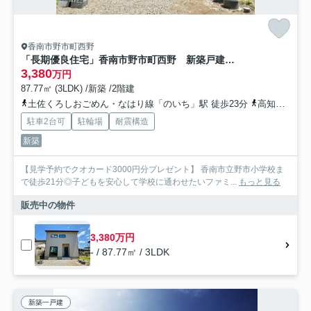
香南市野市町西野
「長期優良住宅」香南市野市町西野 新築戸建 西棟
3,380
万円
87.77㎡ (3LDK) /新築 /2階建
土佐くろしおごめん・なはり線「のいち」駅 徒歩23分
高知県香南市「兄弟橋北」バス停下車 徒歩4分
駐車2台可
駐輪場
耐震構造
新築
【見学予約でクオカード3000円分プレゼント】 香南市立野市小学校ま
で徒歩21分◎子どもを安心して学校に通わせたいファミ...
もっと見る
販売中の物件
3,380万円
- / 87.77㎡ / 3LDK
新築一戸建