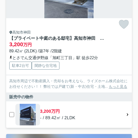
高知市神田
【プライベート中庭のある邸宅】高知市神田 中古一戸建て
3,200
万円
89.42㎡ (2LDK) /築7年 /2階建
とさでん交通伊野線「旭町三丁目」駅 徒歩22分
駐車2台可
閑静な住宅地
高知市周辺で不動産購入・売却をお考えなら、ライズホーム株式会社に
お任せください！！ 弊社では戸建て(新・中古)住宅・土地...
もっと見る
販売中の物件
3,200万円
- / 89.42㎡ / 2LDK