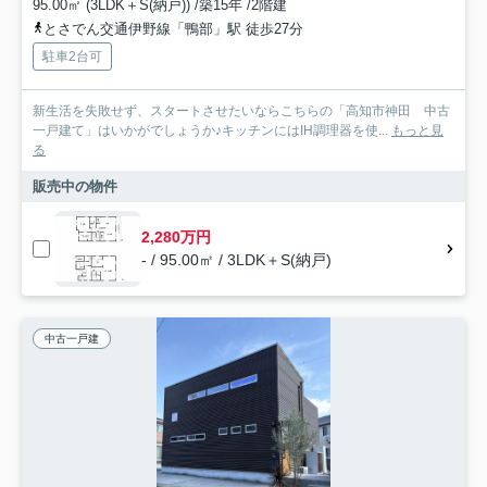
95.00㎡ (3LDK＋S(納戸)) /築15年 /2階建
とさでん交通伊野線「鴨部」駅 徒歩27分
駐車2台可
新生活を失敗せず、スタートさせたいならこちらの「高知市神田 中古
一戸建て」はいかがでしょうか♪キッチンにはIH調理器を使...
もっと見
る
販売中の物件
2,280万円
- / 95.00㎡ / 3LDK＋S(納戸)
中古一戸建