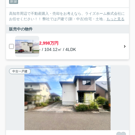
新築
高知市周辺で不動産購入・売却をお考えなら、ライズホーム株式会社に
お任せください！！ 弊社では戸建て(新・中古)住宅・土地...
もっと見る
販売中の物件
2,998万円
- / 104.12㎡ / 4LDK
中古一戸建