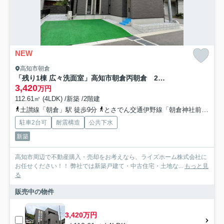
NEW
高知市朝倉
「残り1棟 広々洗面室」高知市朝倉丙朝倉 2号地新築一戸建て
3,420
万円
112.61㎡ (4LDK) /新築 /2階建
土讃線「朝倉」駅 徒歩9分
とさでん交通伊野線「朝倉神社前」駅 徒歩9分
駐車2台可
耐震構造
公共下水
新築
高知市周辺で不動産購入・売却をお考えなら、ライズホーム株式会社に
お任せください！！ 弊社では新築戸建て・中古住宅・土地な...
もっと見
る
販売中の物件
3,420万円