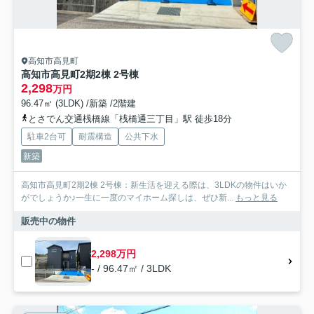
高知市高見町
高知市高見町2期2棟 2号棟
2,298
万円
96.47㎡ (3LDK) /新築 /2階建
とさでん交通桟橋線「桟橋通三丁目」駅 徒歩18分
駐車2台可
耐震構造
公共下水
新築
高知市高見町2期2棟 2号棟：新生活を迎える際は、3LDKの物件はいか
がでしょうか♪一生に一度のマイホーム探しは、ぜひ新...
もっと見る
販売中の物件
2,298万円
- / 96.47㎡ / 3LDK