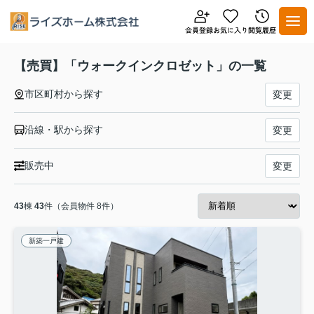
【売買】「ウォークインクロゼット」の一覧
市区町村から探す
変更
沿線・駅から探す
変更
販売中
変更
43
棟
43
件（会員物件 8件）
新築一戸建