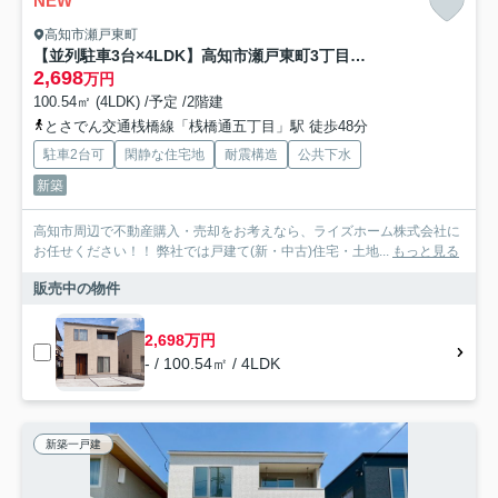
NEW
高知市瀬戸東町
【並列駐車3台×4LDK】高知市瀬戸東町3丁目建売1
2,698
万円
100.54㎡ (4LDK) /予定 /2階建
とさでん交通桟橋線「桟橋通五丁目」駅 徒歩48分
駐車2台可
閑静な住宅地
耐震構造
公共下水
新築
高知市周辺で不動産購入・売却をお考えなら、ライズホーム株式会社に
お任せください！！ 弊社では戸建て(新・中古)住宅・土地...
もっと見る
販売中の物件
2,698万円
- / 100.54㎡ / 4LDK
新築一戸建