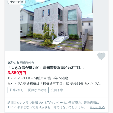
中古一戸建
高知市長浜蒔絵台
「大きな窓が魅力的」高知市長浜蒔絵台2丁目 中古戸建て
3,350
万円
117.95㎡ (3LDK＋S(納戸)) /築19年 /2階建
とさでん交通桟橋線「桟橋通五丁目」駅 徒歩61分
とさでん交通「蒔絵台1丁目」バス停下車 徒歩5分
駐車2台可
閑静な住宅地
公共下水
訪問者をカメラで確認できるTVインターホン設置済み。建物面積は
117.95平米となっており広さも十分ではないでしょうか。...
もっと見る