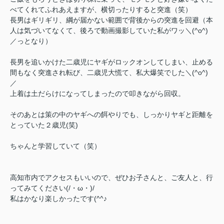
べてくれてふれあえますが、横切ったりすると突進（笑）
長男はギリギリ、綱が届かない範囲で背後からの突進を回避（本
人は気づいてなくて、後ろで動画撮影していた私がワッ＼(^o^)
／っとなり）
長男を追いかけた二歳児にヤギがロックオンしてしまい、止める
間もなく突進され転び、二歳児大慌て、私大爆笑でした＼(^o^)
／
上着は土だらけになってしまったので叩きながら回収。
そのあとは策の中のヤギへの餌やりでも、しっかりヤギと距離を
とっていた２歳児(笑)
ちゃんと学習していて（笑）
高知市内でアクセスもいいので、ぜひお子さんと、ご友人と、行
ってみてください(/・ω・)/
私はかなり楽しかったです(^^♪