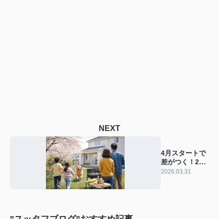
NEXT
4月スタートで
差がつく！20
代・30代の家
2026.03.31
の買い方
”スッタフブログ”おすすめ記事