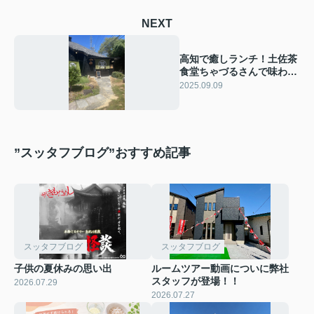
NEXT
高知で癒しランチ！土佐茶
食堂ちゃづるさんで味わう
体に優しいごはんと絶品ス
2025.09.09
イーツ
”スッタフブログ”おすすめ記事
スッタフブログ
スッタフブログ
子供の夏休みの思い出
ルームツアー動画についに弊社
スタッフが登場！！
2026.07.29
2026.07.27