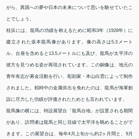
がら、異国への夢や日本の未来について思いを馳せていたこ
とでしょう。
桂浜には、龍馬の功績を称えるために昭和3年（1928年）に
建立された坂本龍馬像があります。像の高さは5.3メート
ル、台座を含めると13.5メートルにも及び、龍馬が太平洋の
彼方を見つめる姿が再現されています。この銅像は、地元の
青年有志が募金活動を行い、彫刻家・本山白雲によって制作
されました。戦時中の金属供出を免れたのは、龍馬が海軍創
設に尽力した功績が評価されたためとも言われています。
龍馬像の横には、特設展望台「龍馬台地」が設置される期間
があり、訪問者は龍馬と同じ目線で太平洋を眺めることがで
きます。この展望台は、毎年4月上旬から約2ヶ月間と、9月