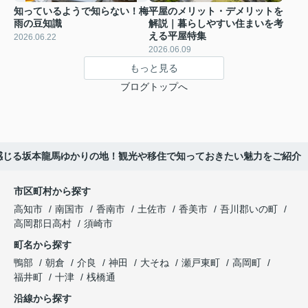
知っているようで知らない！梅
平屋のメリット・デメリットを
雨の豆知識
解説｜暮らしやすい住まいを考
える平屋特集
2026.06.22
2026.06.09
もっと見る
ブログトップへ
感じる坂本龍馬ゆかりの地！観光や移住で知っておきたい魅力をご紹介
市区町村から探す
高知市
南国市
香南市
土佐市
香美市
吾川郡いの町
高岡郡日高村
須崎市
町名から探す
鴨部
朝倉
介良
神田
大そね
瀬戸東町
高岡町
福井町
十津
桟橋通
沿線から探す