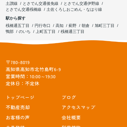
土讃線
とさでん交通後免線
とさでん交通伊野線
とさでん交通桟橋線
土佐くろしおごめん・なはり線
駅から探す
桟橋通五丁目
円行寺口
高知
薊野
朝倉
旭町三丁目
鴨部
のいち
上町五丁目
桟橋通三丁目
〒780-8019
高知県高知市北竹島町6-9
営業時間：10:00～19:30
定休日：不定休
トップぺージ
ブログ
不動産売却
アクセスマップ
お客様の声
会社概要