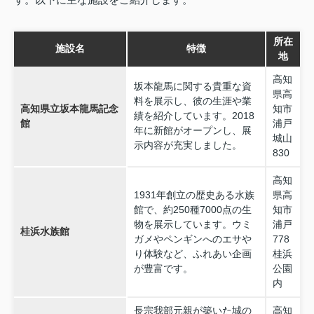
所在
施設名
特徴
地
高知
坂本龍馬に関する貴重な資
県高
料を展示し、彼の生涯や業
高知県立坂本龍馬記念
知市
績を紹介しています。2018
館
浦戸
年に新館がオープンし、展
城山
示内容が充実しました。
830
高知
1931年創立の歴史ある水族
県高
館で、約250種7000点の生
知市
物を展示しています。ウミ
浦戸
桂浜水族館
ガメやペンギンへのエサや
778
り体験など、ふれあい企画
桂浜
が豊富です。
公園
内
長宗我部元親が築いた城の
高知