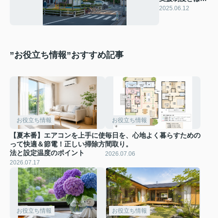
家族に合うエリ
2025.06.12
ア選びのコツも
紹介
”お役立ち情報”おすすめ記事
お役立ち情報
お役立ち情報
【夏本番】エアコンを上手に使
毎日を、心地よく暮らすための
って快適＆節電！正しい掃除方
間取り。
法と設定温度のポイント
2026.07.06
2026.07.17
お役立ち情報
お役立ち情報