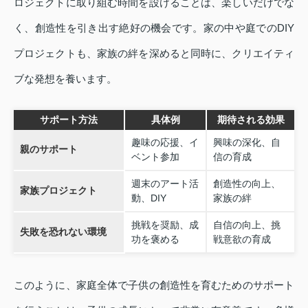
ロジェクトに取り組む時間を設けることは、楽しいだけでな
く、創造性を引き出す絶好の機会です。家の中や庭でのDIY
プロジェクトも、家族の絆を深めると同時に、クリエイティ
ブな発想を養います。
サポート方法
具体例
期待される効果
趣味の応援、イ
興味の深化、自
親のサポート
ベント参加
信の育成
週末のアート活
創造性の向上、
家族プロジェクト
動、DIY
家族の絆
挑戦を奨励、成
自信の向上、挑
失敗を恐れない環境
功を褒める
戦意欲の育成
このように、家庭全体で子供の創造性を育むためのサポート