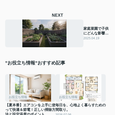
NEXT
家庭菜園で子供
にどんな影響が
あるの？ 子供へ
2025.04.19
の5つの変化を
ご紹介
”お役立ち情報”おすすめ記事
お役立ち情報
お役立ち情報
【夏本番】エアコンを上手に使
毎日を、心地よく暮らすための
って快適＆節電！正しい掃除方
間取り。
法と設定温度のポイント
2026.07.06