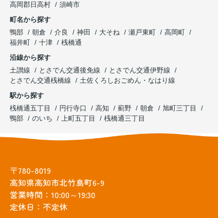
高岡郡日高村
須崎市
町名から探す
鴨部
朝倉
介良
神田
大そね
瀬戸東町
高岡町
福井町
十津
桟橋通
沿線から探す
土讃線
とさでん交通後免線
とさでん交通伊野線
とさでん交通桟橋線
土佐くろしおごめん・なはり線
駅から探す
桟橋通五丁目
円行寺口
高知
薊野
朝倉
旭町三丁目
鴨部
のいち
上町五丁目
桟橋通三丁目
〒780-8019
高知県高知市北竹島町6-9
営業時間：10:00～19:30
定休日：不定休