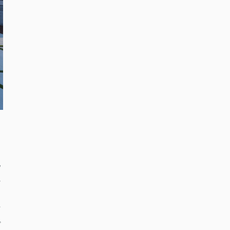
化
れ
可
プ