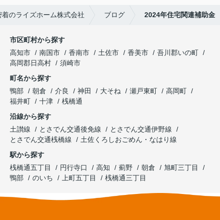
密着のライズホーム株式会社
ブログ
2024年住宅関連補助金
市区町村から探す
高知市
南国市
香南市
土佐市
香美市
吾川郡いの町
高岡郡日高村
須崎市
町名から探す
鴨部
朝倉
介良
神田
大そね
瀬戸東町
高岡町
福井町
十津
桟橋通
沿線から探す
土讃線
とさでん交通後免線
とさでん交通伊野線
とさでん交通桟橋線
土佐くろしおごめん・なはり線
駅から探す
桟橋通五丁目
円行寺口
高知
薊野
朝倉
旭町三丁目
鴨部
のいち
上町五丁目
桟橋通三丁目