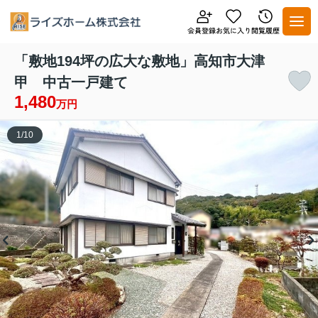
「敷地194坪の広大な敷地」高知市大津
甲 中古一戸建て
1,480
万円
1
/
10