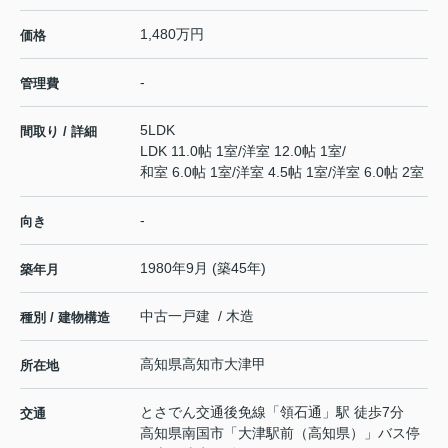
1,480万円
価格
-
管理費
5LDK
間取り / 詳細
LDK 11.0帖 1室
/
洋室 12.0帖 1室
/
和室 6.0帖 1室
/
洋室 4.5帖 1室
/
洋室 6.0帖 2室
-
向き
1980年9月 (築45年)
築年月
中古一戸建 / 木造
種別 / 建物構造
高知県
高知市
大津
甲
所在地
とさでん交通後免線
「
領石通
」駅 徒歩7分
交通
高知県南国市「大津駅前（高知県）」バス停