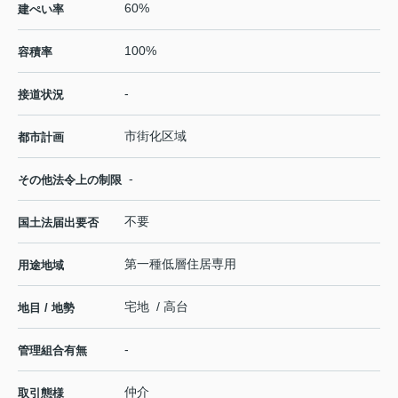
60%
建ぺい率
100%
容積率
-
接道状況
市街化区域
都市計画
-
その他法令上の制限
不要
国土法届出要否
第一種低層住居専用
用途地域
宅地 / 高台
地目 / 地勢
-
管理組合有無
仲介
取引態様