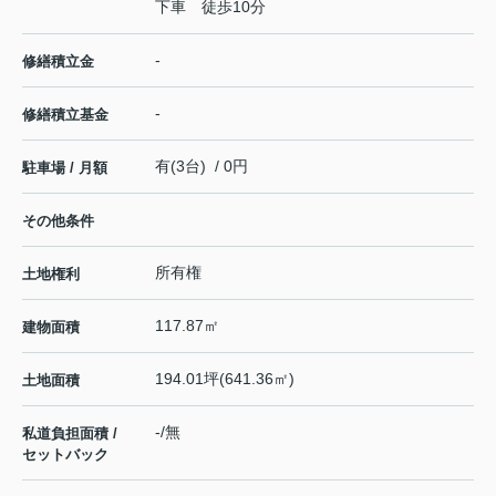
下車 徒歩10分
-
修繕積立金
-
修繕積立基金
有(3台) / 0円
駐車場 / 月額
その他条件
所有権
土地権利
117.87㎡
建物面積
194.01坪(641.36㎡)
土地面積
-/無
私道負担面積 /
セットバック