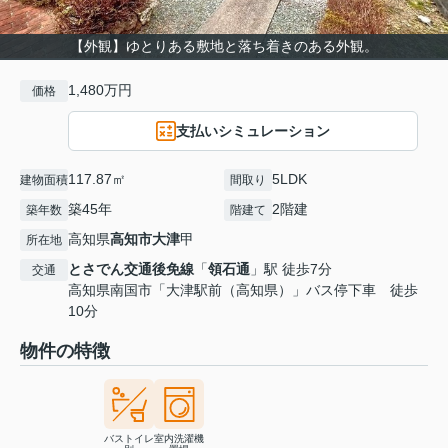
【外観】ゆとりある敷地と落ち着きのある外観。
1,480万円
価格
支払いシミュレーション
117.87㎡
5LDK
建物面積
間取り
築45年
2階建
築年数
階建て
高知県
高知市
大津
甲
所在地
とさでん交通後免線
「
領石通
」駅 徒歩7分
交通
高知県南国市「大津駅前（高知県）」バス停下車 徒歩
10分
物件の特徴
バストイレ
室内洗濯機