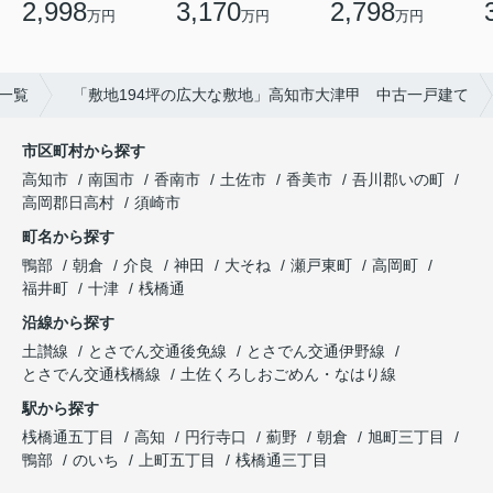
2,798
2,998
3,170
万円
万円
万円
一覧
「敷地194坪の広大な敷地」高知市大津甲 中古一戸建て
市区町村から探す
高知市
南国市
香南市
土佐市
香美市
吾川郡いの町
高岡郡日高村
須崎市
町名から探す
鴨部
朝倉
介良
神田
大そね
瀬戸東町
高岡町
福井町
十津
桟橋通
沿線から探す
土讃線
とさでん交通後免線
とさでん交通伊野線
とさでん交通桟橋線
土佐くろしおごめん・なはり線
駅から探す
桟橋通五丁目
高知
円行寺口
薊野
朝倉
旭町三丁目
鴨部
のいち
上町五丁目
桟橋通三丁目