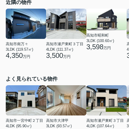
近隣の物件
高知市昭和町
3LDK (100.60㎡)
高知市南万々
高知市瀬戸東町３丁目
3,598
万円
3LDK (119.57㎡)
4LDK (111.37㎡)
4
4,350
3,500
万円
万円
よく見られている物件
高知市瀬戸東町３丁目
高知市一宮中町２丁目
高知市大津甲
4LDK (107.64㎡)
3
4LDK (95.90㎡)
3LDK (93.57㎡)