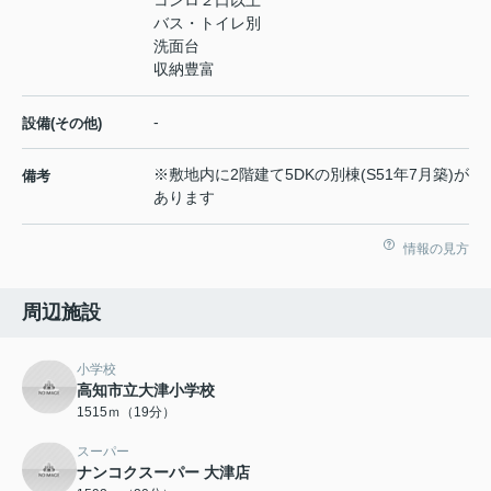
コンロ２口以上
バス・トイレ別
洗面台
収納豊富
-
設備(その他)
※敷地内に2階建て5DKの別棟(S51年7月築)が
備考
あります
情報の見方
周辺施設
小学校
高知市立大津小学校
1515ｍ（19分）
スーパー
ナンコクスーパー 大津店