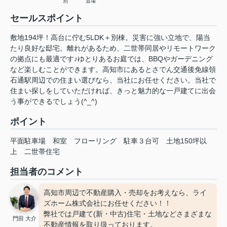
別
置場
セールスポイント
敷地194坪！高台に佇む5LDK＋別棟。災害に強い立地で、陽当
たり良好な邸宅。離れがあるため、二世帯同居やリモートワーク
の拠点にも最適です♪ゆとりあるお庭では、BBQやガーデニング
など楽しむことができます。高知市にあるとさでん交通後免線領
石通駅周辺での住まい選びなら、当社にお任せください。当社で
住まい探しをしていただければ、きっと魅力的な一戸建てに出会
う事ができるでしょう(^_^)
ポイント
平面駐車場
和室
フローリング
駐車３台可
土地150坪以
上
二世帯住宅
担当者のコメント
高知市周辺で不動産購入・売却をお考えなら、ライ
ズホーム株式会社にお任せください！！
弊社では戸建て(新・中古)住宅・土地などさまざまな
門田 大介
不動産情報を取り扱っております。