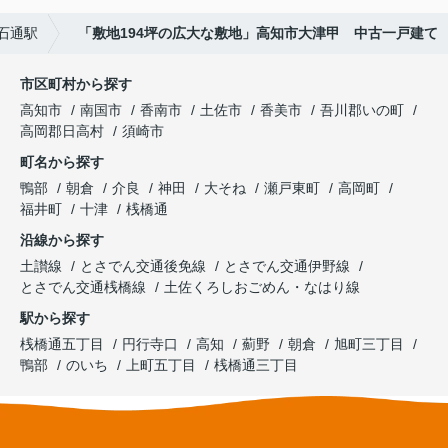
石通駅
「敷地194坪の広大な敷地」高知市大津甲 中古一戸建て
市区町村から探す
高知市
南国市
香南市
土佐市
香美市
吾川郡いの町
高岡郡日高村
須崎市
町名から探す
鴨部
朝倉
介良
神田
大そね
瀬戸東町
高岡町
福井町
十津
桟橋通
沿線から探す
土讃線
とさでん交通後免線
とさでん交通伊野線
とさでん交通桟橋線
土佐くろしおごめん・なはり線
駅から探す
桟橋通五丁目
円行寺口
高知
薊野
朝倉
旭町三丁目
鴨部
のいち
上町五丁目
桟橋通三丁目