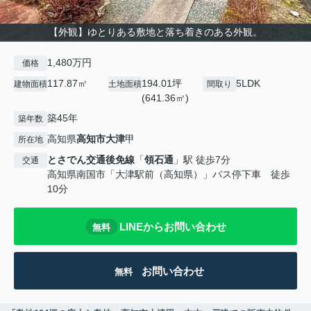
【外観】ゆとりある敷地と落ち着きのある外観。
1,480万円
価格
117.87㎡
194.01坪
5LDK
建物面積
土地面積
間取り
(641.36㎡)
築45年
築年数
高知県
高知市
大津
甲
所在地
とさでん交通後免線
「
領石通
」駅 徒歩7分
交通
高知県南国市「大津駅前（高知県）」バス停下車 徒歩
10分
LINEからお問い合わせ
無料
お問い合わせ
無料