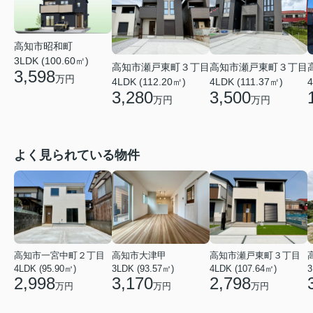
高知市昭和町
3LDK (100.60㎡)
高知市瀬戸東町３丁目
高知市瀬戸東町３丁目
3,598
万円
4LDK (111.37㎡)
4LDK (112.20㎡)
4
3,500
3,280
万円
万円
よく見られている物件
高知市一宮中町２丁目
高知市大津甲
高知市瀬戸東町３丁目
4LDK (95.90㎡)
3LDK (93.57㎡)
4LDK (107.64㎡)
3
2,998
3,170
2,798
万円
万円
万円