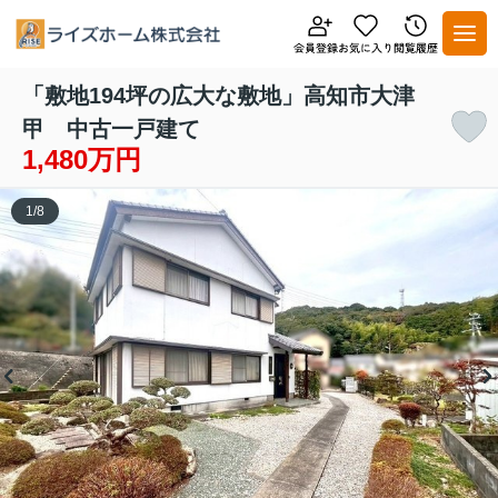
「敷地194坪の広大な敷地」高知市大津
甲 中古一戸建て
1,480万円
1
/
8