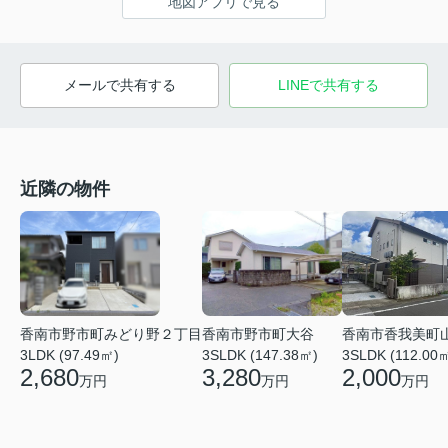
地図アプリで見る
メールで共有する
LINEで共有する
近隣の物件
香南市野市町みどり野２丁目
香南市野市町大谷
香南市香我美町
3LDK (97.49㎡)
3SLDK (147.38㎡)
3SLDK (112.00
2,680
3,280
2,000
万円
万円
万円