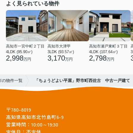
よく見られている物件
高知市一宮中町２丁目
高知市大津甲
高知市瀬戸東町３丁目
4LDK (95.90㎡)
3LDK (93.57㎡)
4LDK (107.64㎡)
3
2,998
3,170
2,798
万円
万円
万円
市の物件一覧
「ちょうどよい平屋」野市町西佐古 中古一戸建て
〒780-8019
高知県高知市北竹島町6-9
営業時間：10:00～19:30
定休日：不定休