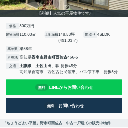
【外観】人気の平屋物件です♪
800万円
価格
110.03㎡
148.53坪
4SLDK
建物面積
土地面積
間取り
(491.03㎡)
築58年
築年数
高知県
香南市
野市町西佐古
466-5
所在地
土讃線
「
土佐山田
」駅 徒歩45分
交通
高知県香南市「西佐古公民館東」バス停下車 徒歩3分
LINEからお問い合わせ
無料
お問い合わせ
無料
「ちょうどよい平屋」野市町西佐古 中古一戸建ての販売中物件