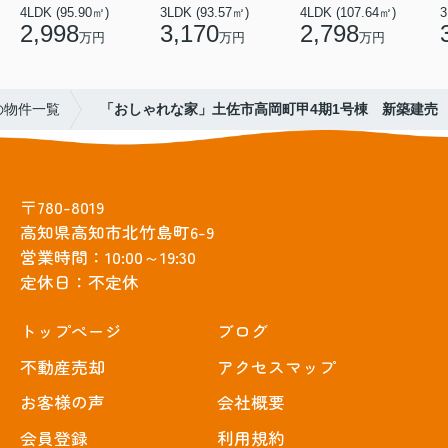
4LDK (95.90㎡)
3LDK (93.57㎡)
4LDK (107.64㎡)
3
2,998
3,170
2,798
万円
万円
万円
の物件一覧
「おしゃれな家」土佐市高岡町甲4期1号棟 新築建売
〒780-8019
高知県高知市北竹島町6-9
営業時間：10:00～19:30
定休日：不定休
トップぺージ
ブログ
不動産売却
アクセスマップ
お客様の声
会社概要
会員登録
利用規約