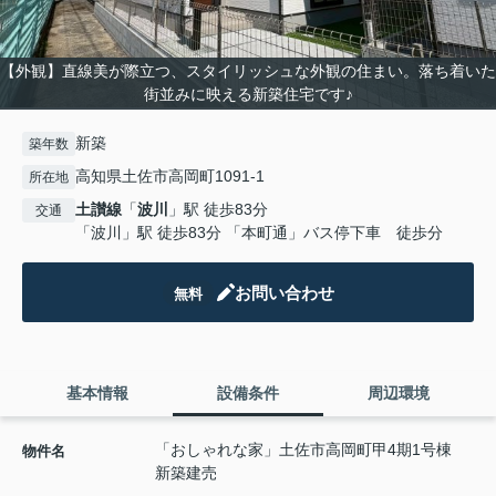
【外観】直線美が際立つ、スタイリッシュな外観の住まい。落ち着いた
街並みに映える新築住宅です♪
新築
築年数
高知県土佐市高岡町1091-1
所在地
土讃線
「
波川
」駅 徒歩83分
交通
「波川」駅 徒歩83分 「本町通」バス停下車 徒歩分
お問い合わせ
無料
基本情報
設備条件
周辺環境
「おしゃれな家」土佐市高岡町甲4期1号棟
物件名
新築建売