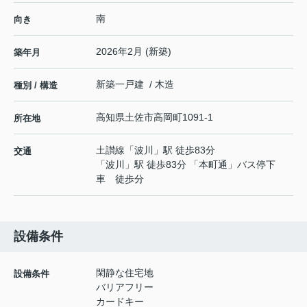
南
向き
2026年2月 (新築)
築年月
新築一戸建 / 木造
種別 / 構造
高知県
土佐市
高岡町
1091-1
所在地
土讃線
「
波川
」駅 徒歩83分
交通
「波川」駅 徒歩83分 「本町通」バス停下
車 徒歩分
設備条件
閑静な住宅地
設備条件
バリアフリー
カードキー