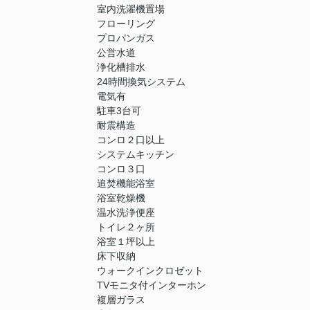
室内洗濯機置場
フローリング
プロパンガス
公営水道
浄化槽排水
24時間換気システム
電気有
駐車3台可
耐震構造
コンロ２口以上
システムキッチン
コンロ３口
追焚機能浴室
浴室乾燥機
温水洗浄便座
トイレ２ヶ所
浴室１坪以上
床下収納
ウォークインクロゼット
TVモニタ付インターホン
複層ガラス