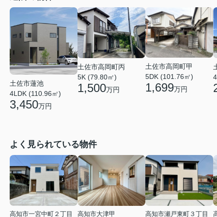
土佐市高岡町甲
土佐市高岡町丙
5DK (101.76㎡)
5K (79.80㎡)
4
土佐市蓮池
1,699
1,500
万円
万円
4LDK (110.96㎡)
3,450
万円
よく見られている物件
高知市一宮中町２丁目
高知市大津甲
高知市瀬戸東町３丁目