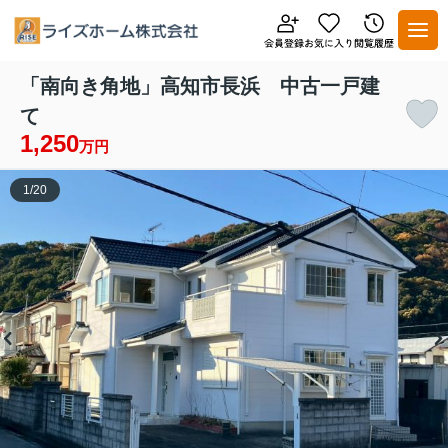
「南向き角地」高知市長浜 中古一戸建
て
1,250
万円
1
/
20