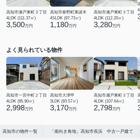
4
高知市瀬戸東町３丁目
高知市春野町東諸木
高知市瀬戸東町３丁目
4LDK (111.37㎡)
4SLDK (97.73㎡)
4LDK (112.20㎡)
3,500
1,180
3,280
万円
万円
万円
よく見られている物件
高知市瀬戸東町３丁目
高知市一宮中町２丁目
高知市大津甲
4LDK (107.64㎡)
3
4LDK (95.90㎡)
3LDK (93.57㎡)
2,798
2,998
3,170
万円
万円
万円
高知市の物件一覧
「南向き角地」高知市長浜 中古一戸建て