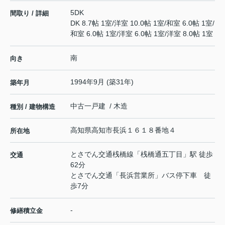
5DK
間取り / 詳細
DK 8.7帖 1室
/
洋室 10.0帖 1室
/
和室 6.0帖 1室
/
和室 6.0帖 1室
/
洋室 6.0帖 1室
/
洋室 8.0帖 1室
南
向き
1994年9月 (築31年)
築年月
中古一戸建 / 木造
種別 / 建物構造
高知県
高知市
長浜
１６１８番地４
所在地
とさでん交通桟橋線
「
桟橋通五丁目
」駅 徒歩
交通
62分
とさでん交通「長浜営業所」バス停下車 徒
歩7分
-
修繕積立金