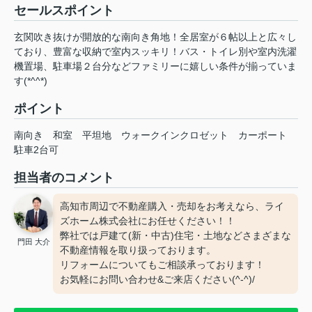
セールスポイント
玄関吹き抜けが開放的な南向き角地！全居室が６帖以上と広々し
ており、豊富な収納で室内スッキリ！バス・トイレ別や室内洗濯
機置場、駐車場２台分などファミリーに嬉しい条件が揃っていま
す(*^^*)
ポイント
南向き
和室
平坦地
ウォークインクロゼット
カーポート
駐車2台可
担当者のコメント
高知市周辺で不動産購入・売却をお考えなら、ライ
ズホーム株式会社にお任せください！！
弊社では戸建て(新・中古)住宅・土地などさまざまな
門田 大介
不動産情報を取り扱っております。
リフォームについてもご相談承っております！
お気軽にお問い合わせ&ご来店ください‍(^-^)/