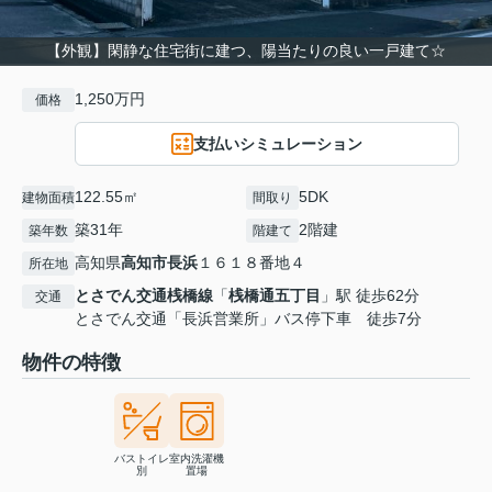
【外観】閑静な住宅街に建つ、陽当たりの良い一戸建て☆
1,250万円
価格
支払いシミュレーション
122.55㎡
5DK
建物面積
間取り
築31年
2階建
築年数
階建て
高知県
高知市
長浜
１６１８番地４
所在地
とさでん交通桟橋線
「
桟橋通五丁目
」駅 徒歩62分
交通
とさでん交通「長浜営業所」バス停下車 徒歩7分
物件の特徴
バストイレ
室内洗濯機
別
置場