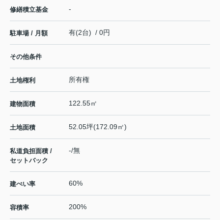
-
修繕積立基金
有(2台) / 0円
駐車場 / 月額
その他条件
所有権
土地権利
122.55㎡
建物面積
52.05坪(172.09㎡)
土地面積
-/無
私道負担面積 /
セットバック
60%
建ぺい率
200%
容積率