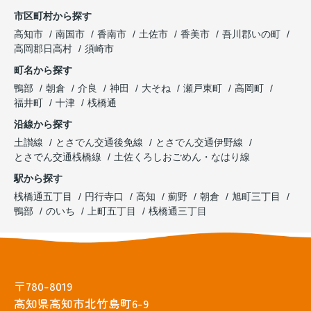
市区町村から探す
高知市
南国市
香南市
土佐市
香美市
吾川郡いの町
高岡郡日高村
須崎市
町名から探す
鴨部
朝倉
介良
神田
大そね
瀬戸東町
高岡町
福井町
十津
桟橋通
沿線から探す
土讃線
とさでん交通後免線
とさでん交通伊野線
とさでん交通桟橋線
土佐くろしおごめん・なはり線
駅から探す
桟橋通五丁目
円行寺口
高知
薊野
朝倉
旭町三丁目
鴨部
のいち
上町五丁目
桟橋通三丁目
〒780-8019
高知県高知市北竹島町6-9