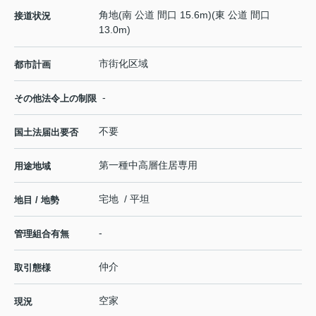
角地(南 公道 間口 15.6m)(東 公道 間口
接道状況
13.0m)
市街化区域
都市計画
-
その他法令上の制限
不要
国土法届出要否
第一種中高層住居専用
用途地域
宅地 / 平坦
地目 / 地勢
-
管理組合有無
仲介
取引態様
空家
現況