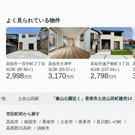
よく見られている物件
高知市一宮中町２丁目
高知市大津甲
高知市瀬戸東町３丁目
4LDK (95.90㎡)
3LDK (93.57㎡)
4LDK (107.64㎡)
3
2,998
3,170
2,798
万円
万円
万円
一覧
土佐山田駅
「秦山公園近く」香美市土佐山田町建売14
市区町村から探す
高知市
南国市
香南市
土佐市
香美市
吾川郡いの町
高岡郡日高村
須崎市