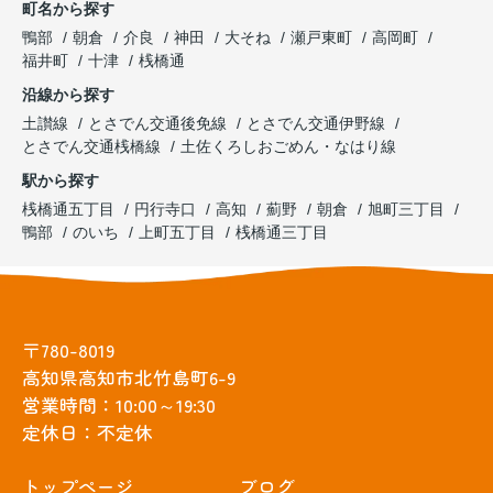
町名から探す
鴨部
朝倉
介良
神田
大そね
瀬戸東町
高岡町
福井町
十津
桟橋通
沿線から探す
土讃線
とさでん交通後免線
とさでん交通伊野線
とさでん交通桟橋線
土佐くろしおごめん・なはり線
駅から探す
桟橋通五丁目
円行寺口
高知
薊野
朝倉
旭町三丁目
鴨部
のいち
上町五丁目
桟橋通三丁目
〒780-8019
高知県高知市北竹島町6-9
営業時間：10:00～19:30
定休日：不定休
トップぺージ
ブログ