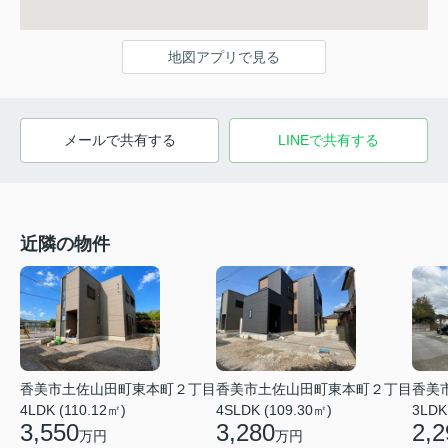
地図アプリで見る
メールで共有する
LINEで共有する
近隣の物件
香美市土佐山田町東本町２丁目
香美市土佐山田町東本町２丁目
香美
4LDK (110.12㎡)
4SLDK (109.30㎡)
3LDK
3,550
3,280
2,2
万円
万円