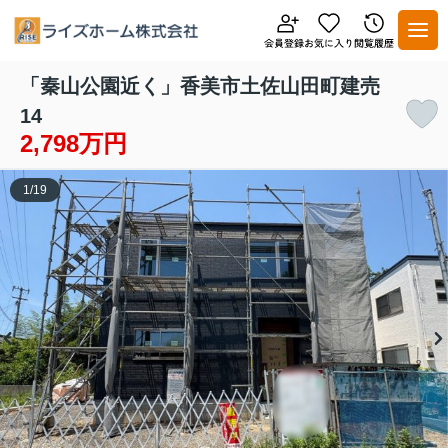
「秦山公園近く」香美市土佐山田町建売
14
2,798万円
1
/
19