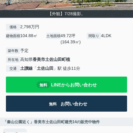
【外観】7/28撮影。
2,798万円
価格
104.88㎡
49.72坪
4LDK
建物面積
土地面積
間取り
(164.39㎡)
予定
築年数
高知県
香美市
土佐山田町植
所在地
土讃線
「
土佐山田
」駅 徒歩11分
交通
LINEからお問い合わせ
無料
お問い合わせ
無料
「秦山公園近く」香美市土佐山田町建売14の販売中物件