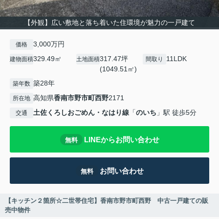
【外観】広い敷地と落ち着いた住環境が魅力の一戸建て
3,000万円
価格
329.49㎡
317.47坪
11LDK
建物面積
土地面積
間取り
(1049.51㎡)
築28年
築年数
高知県
香南市
野市町西野
2171
所在地
土佐くろしおごめん・なはり線
「
のいち
」駅 徒歩5分
交通
LINEからお問い合わせ
無料
お問い合わせ
無料
【キッチン２箇所☆二世帯住宅】香南市野市町西野 中古一戸建ての販
売中物件