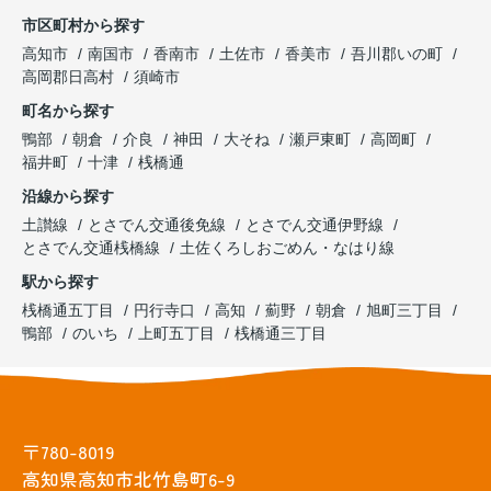
市区町村から探す
高知市
南国市
香南市
土佐市
香美市
吾川郡いの町
高岡郡日高村
須崎市
町名から探す
鴨部
朝倉
介良
神田
大そね
瀬戸東町
高岡町
福井町
十津
桟橋通
沿線から探す
土讃線
とさでん交通後免線
とさでん交通伊野線
とさでん交通桟橋線
土佐くろしおごめん・なはり線
駅から探す
桟橋通五丁目
円行寺口
高知
薊野
朝倉
旭町三丁目
鴨部
のいち
上町五丁目
桟橋通三丁目
〒780-8019
高知県高知市北竹島町6-9