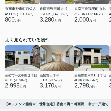
香南市野市町西佐古
香南市野市町大谷
香南市香我美町山北
4
4SLDK (110.03㎡)
3SLDK (147.38㎡)
3SLDK (112.00㎡)
800
3,280
2,000
万円
万円
万円
よく見られている物件
高知市一宮中町２丁目
高知市大津甲
高知市瀬戸東町３丁目
4LDK (95.90㎡)
3LDK (93.57㎡)
4LDK (107.64㎡)
3
2,998
3,170
2,798
万円
万円
万円
【キッチン２箇所☆二世帯住宅】香南市野市町西野 中古一戸建て