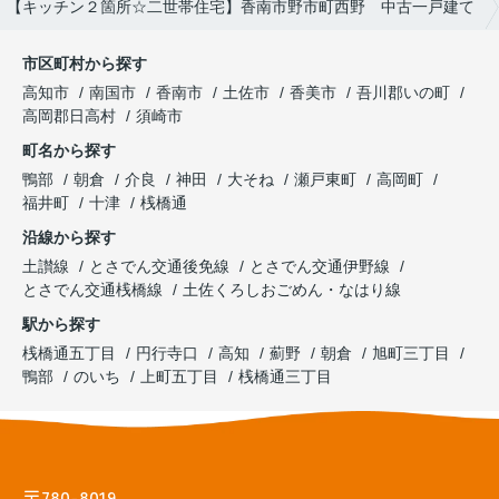
【キッチン２箇所☆二世帯住宅】香南市野市町西野 中古一戸建て
市区町村から探す
高知市
南国市
香南市
土佐市
香美市
吾川郡いの町
高岡郡日高村
須崎市
町名から探す
鴨部
朝倉
介良
神田
大そね
瀬戸東町
高岡町
福井町
十津
桟橋通
沿線から探す
土讃線
とさでん交通後免線
とさでん交通伊野線
とさでん交通桟橋線
土佐くろしおごめん・なはり線
駅から探す
桟橋通五丁目
円行寺口
高知
薊野
朝倉
旭町三丁目
鴨部
のいち
上町五丁目
桟橋通三丁目
〒780-8019