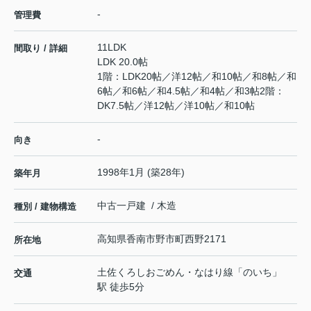
-
管理費
11LDK
間取り / 詳細
LDK 20.0帖
1階：LDK20帖／洋12帖／和10帖／和8帖／和
6帖／和6帖／和4.5帖／和4帖／和3帖2階：
DK7.5帖／洋12帖／洋10帖／和10帖
-
向き
1998年1月 (築28年)
築年月
中古一戸建 / 木造
種別 / 建物構造
高知県
香南市
野市町西野
2171
所在地
土佐くろしおごめん・なはり線
「
のいち
」
交通
駅 徒歩5分