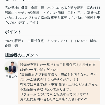
広い敷地に母屋、倉庫、畑、ハウスのある立派な邸宅。室内は11
部屋にキッチンが2箇所、トイレは4箇所！二世住宅、ご家族の多
い方にオススメです☆近隣施設充実も充実しているので老後も安
心♪のいち駅近くです！
ポイント
のいち駅近く
二世帯住宅
キッチン２つ
トイレ４つ
離れ
倉庫
畑
担当者のコメント
設備が充実した一邸です☆二世帯住宅をお考えの方
はぜひ一度ご覧ください！
"高知市周辺で不動産購入・売却をお考えなら、ライ
門田 大介
ズホーム株式会社にお任せください！！
弊社では戸建て(新・中古)住宅・土地などさまざまな
不動産情報を取り扱っております。
リフォームについてもご相談承っております！
お気軽にお問い合わせ&ご来店ください‍(^-^)/"