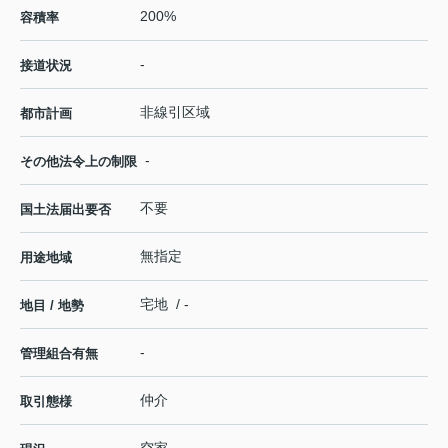
200%
容積率
-
接道状況
非線引区域
都市計画
-
その他法令上の制限
不要
国土法届出要否
無指定
用途地域
宅地 / -
地目 / 地勢
-
管理組合有無
仲介
取引態様