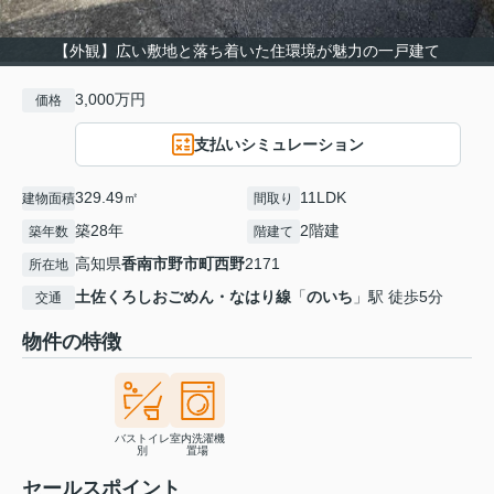
【外観】広い敷地と落ち着いた住環境が魅力の一戸建て
3,000万円
価格
支払いシミュレーション
329.49㎡
11LDK
建物面積
間取り
築28年
2階建
築年数
階建て
高知県
香南市
野市町西野
2171
所在地
土佐くろしおごめん・なはり線
「
のいち
」駅 徒歩5分
交通
物件の特徴
バストイレ
室内洗濯機
別
置場
セールスポイント