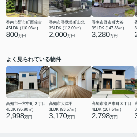
香南市野市町西佐古
香南市香我美町山北
香南市野市町大谷
4SLDK (110.03㎡)
3SLDK (112.00㎡)
3SLDK (147.38㎡)
3
800
2,000
3,280
万円
万円
万円
よく見られている物件
高知市瀬戸東町３丁目
高知市一宮中町２丁目
高知市大津甲
4LDK (107.64㎡)
3
4LDK (95.90㎡)
3LDK (93.57㎡)
2,798
2,998
3,170
万円
万円
万円