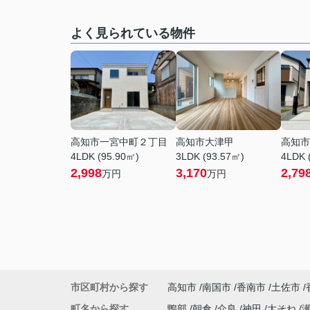
よく見られている物件
高知市一宮中町２丁目
高知市大津甲
高知市
4LDK (95.90㎡)
3LDK (93.57㎡)
4LDK 
2,998
3,170
2,79
万円
万円
市区町村から探す
高知市
南国市
香南市
土佐市
町名から探す
鴨部
朝倉
介良
神田
大そね