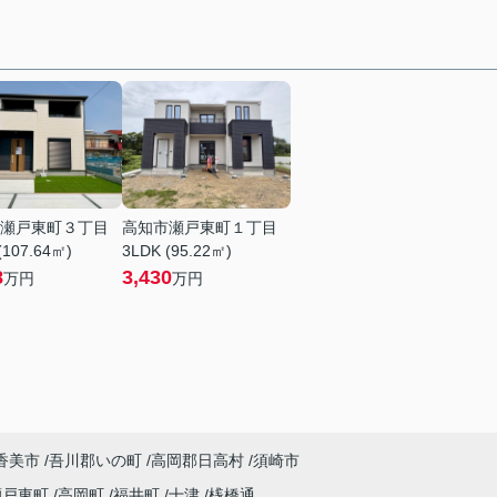
瀬戸東町３丁目
高知市瀬戸東町１丁目
(107.64㎡)
3LDK (95.22㎡)
8
3,430
万円
万円
香美市
吾川郡いの町
高岡郡日高村
須崎市
瀬戸東町
高岡町
福井町
十津
桟橋通