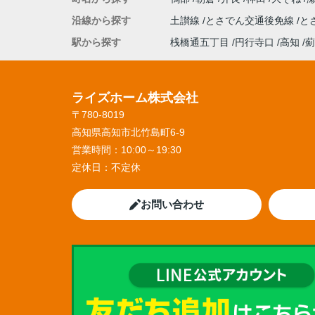
沿線から探す
土讃線
とさでん交通後免線
と
駅から探す
桟橋通五丁目
円行寺口
高知
薊
ライズホーム株式会社
〒780-8019
高知県高知市北竹島町6-9
営業時間：
10:00～19:30
定休日：
不定休
お問い合わせ