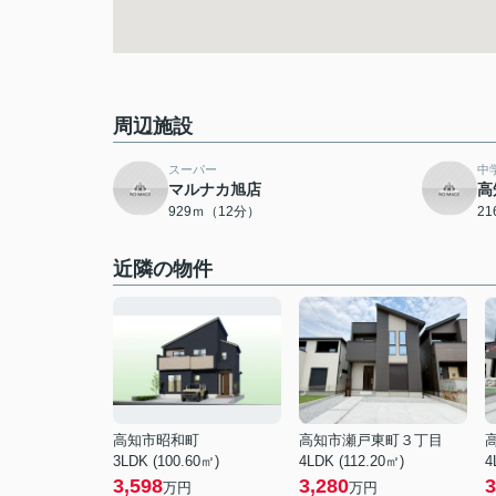
周辺施設
スーパー
中
マルナカ旭店
高
929ｍ（12分）
2
近隣の物件
高知市昭和町
高知市瀬戸東町３丁目
3LDK (100.60㎡)
4LDK (112.20㎡)
4
3,598
3,280
3
万円
万円