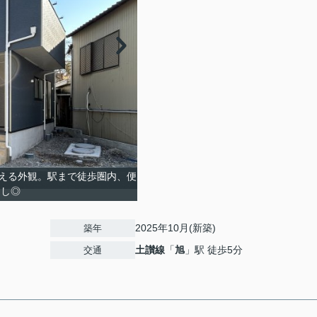
える外観。駅まで徒歩圏内、便
良し◎
2025年10月(新築)
築年
土讃線
「
旭
」駅 徒歩5分
交通