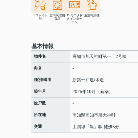
バストイレ
室内洗濯機
TVモニタ付
浴室乾燥機
別
置場
きインター
ホン
基本情報
物件名
高知市旭天神町第一 2号棟
向き
-
種別/構造
新築一戸建/木造
築年月
2025年10月（新築）
総戸数
-
所在地
高知県
高知市
旭天神町
交通
土讃線
「
旭
」駅 徒歩5分