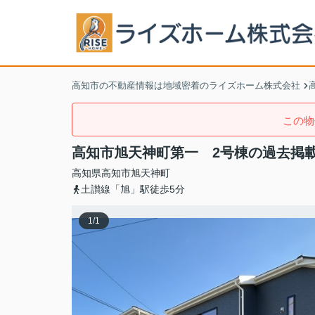
高知市の不動産情報は地域密着のライズホーム株式会社
この物
高知市旭天神町第一 2号棟の過去掲
高知県
高知市
旭天神町
土讃線「旭」駅徒歩5分
1
/
1