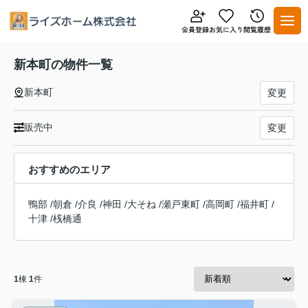
新本町の物件一覧
新本町
変更
販売中
変更
おすすめのエリア
鴨部
/
朝倉
/
介良
/
神田
/
大そね
/
瀬戸東町
/
高岡町
/
福井町
/
十津
/
桟橋通
1
棟
1
件