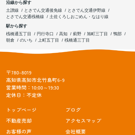
沿線から探す
土讃線
とさでん交通後免線
とさでん交通伊野線
とさでん交通桟橋線
土佐くろしおごめん・なはり線
駅から探す
桟橋通五丁目
円行寺口
高知
薊野
旭町三丁目
鴨部
朝倉
のいち
上町五丁目
桟橋通三丁目
〒780-8019
高知県高知市北竹島町6-9
営業時間：10:00～19:30
定休日：不定休
トップぺージ
ブログ
不動産売却
アクセスマップ
お客様の声
会社概要