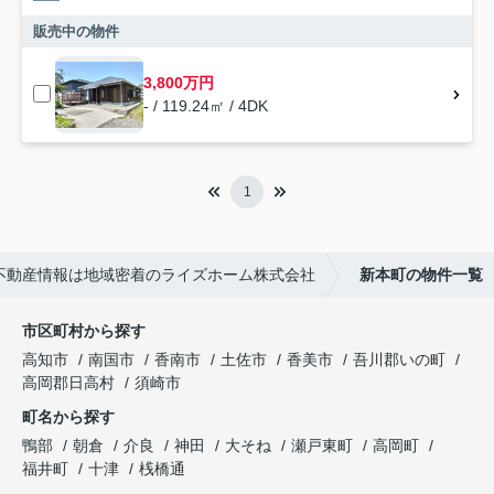
販売中の物件
3,800万円
- / 119.24㎡ / 4DK
1
不動産情報は地域密着のライズホーム株式会社
新本町の物件一覧
市区町村から探す
高知市
南国市
香南市
土佐市
香美市
吾川郡いの町
高岡郡日高村
須崎市
町名から探す
鴨部
朝倉
介良
神田
大そね
瀬戸東町
高岡町
福井町
十津
桟橋通