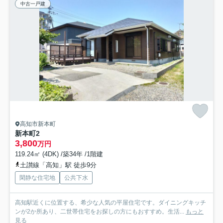
中古一戸建
高知市新本町
新本町2
3,800
万円
119.24㎡ (4DK) /築34年 /1階建
土讃線「高知」駅 徒歩9分
閑静な住宅地
公共下水
高知駅近くに位置する、希少な人気の平屋住宅です。ダイニングキッチ
ンが2か所あり、二世帯住宅をお探しの方にもおすすめ。生活...
もっと
見る