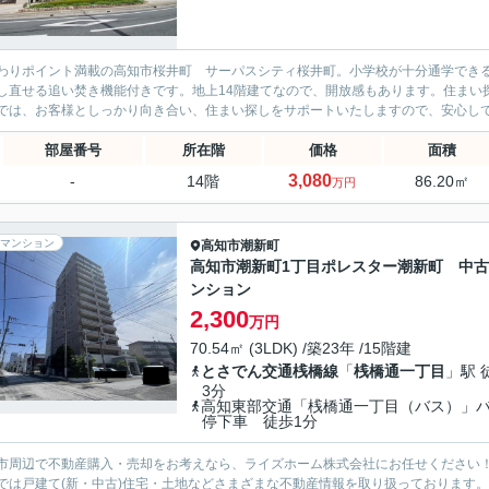
わりポイント満載の高知市桜井町 サーパスシティ桜井町。小学校が十分通学でき
し直せる追い焚き機能付きです。地上14階建てなので、開放感もあります。住まい
では、お客様としっかり向き合い、住まい探しをサポートいたしますので、安心してお任
部屋番号
所在階
価格
面積
3,080
-
14階
86.20㎡
万円
マンション
高知市
潮新町
高知市潮新町1丁目ポレスター潮新町 中
ンション
2,300
万円
70.54㎡ (3LDK) /築23年 /15階建
とさでん交通桟橋線
「
桟橋通一丁目
」駅 
3分
高知東部交通「桟橋通一丁目（バス）」
停下車 徒歩1分
市周辺で不動産購入・売却をお考えなら、ライズホーム株式会社にお任せください
では戸建て(新・中古)住宅・土地などさまざまな不動産情報を取り扱っております。