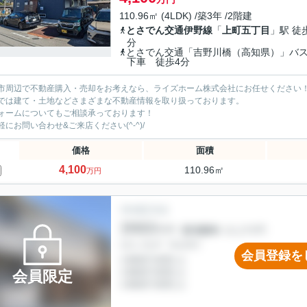
110.96㎡ (4LDK) /築3年 /2階建
とさでん交通伊野線
「
上町五丁目
」駅 徒
分
とさでん交通「吉野川橋（高知県）」バ
下車 徒歩4分
市周辺で不動産購入・売却をお考えなら、ライズホーム株式会社にお任せください
では建て・土地などさまざまな不動産情報を取り扱っております。
ォームについてもご相談承っております！
軽にお問い合わせ&ご来店ください‍(^-^)/
価格
面積
4,100
110.96㎡
万円
会員登録を
会員限定