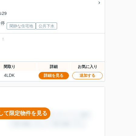
歩29
ス停
閑静な住宅地
公共下水
！！
間取り
詳細
お気に入り
4LDK
詳細を見る
追加する
して限定物件を見る