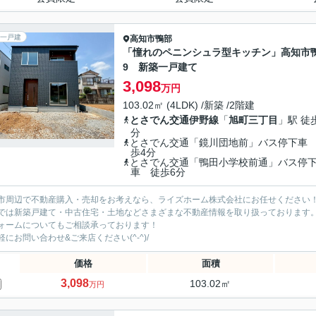
一戸建
高知市
鴨部
「憧れのペニンシュラ型キッチン」高知市
9 新築一戸建て
3,098
万円
103.02㎡ (4LDK) /新築 /2階建
とさでん交通伊野線
「
旭町三丁目
」駅 徒
分
とさでん交通「鏡川団地前」バス停下車
歩4分
とさでん交通「鴨田小学校前通」バス停
車 徒歩6分
市周辺で不動産購入・売却をお考えなら、ライズホーム株式会社にお任せください
では新築戸建て・中古住宅・土地などさまざまな不動産情報を取り扱っております
ォームについてもご相談承っております！
軽にお問い合わせ&ご来店ください‍(^-^)/
価格
面積
3,098
103.02㎡
万円