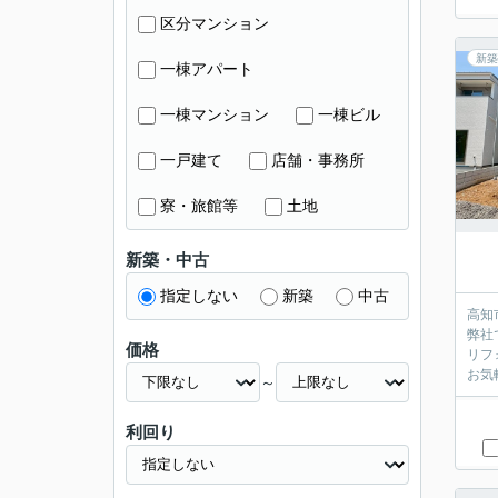
区分マンション
新築
一棟アパート
一棟マンション
一棟ビル
一戸建て
店舗・事務所
寮・旅館等
土地
新築・中古
指定しない
新築
中古
高知
弊社
価格
リフ
お気
～
利回り