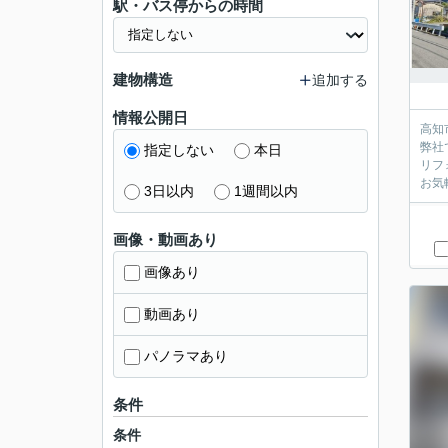
駅・バス停からの時間
建物構造
追加する
情報公開日
高知
弊社
指定しない
本日
リフ
お気
3日以内
1週間以内
画像・動画あり
画像あり
動画あり
パノラマあり
条件
条件