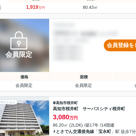
1,919
80.43㎡
万円
会員登録を
会員限定
価格
面積
会員限定
会員限定
マンション
高知市
桜井町
高知市桜井町 サーパスシティ桜井町
3,080
万円
86.20㎡ (2LDK) /築17年 /14階建
とさでん交通後免線
「
宝永町
」駅 徒歩7分