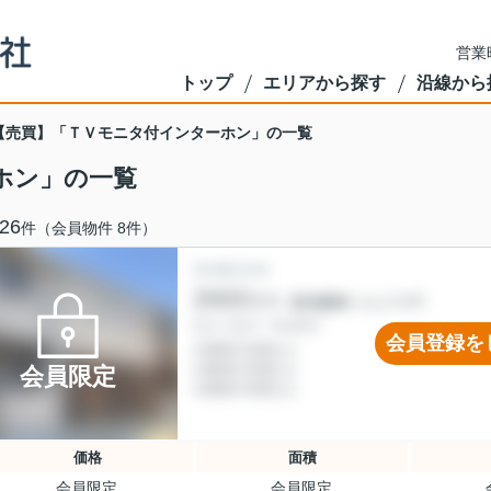
営業
トップ
エリアから探す
沿線から
【売買】「ＴＶモニタ付インターホン」の一覧
ホン」の一覧
26
件（会員物件 8件）
会員登録を
会員限定
価格
面積
会員限定
会員限定