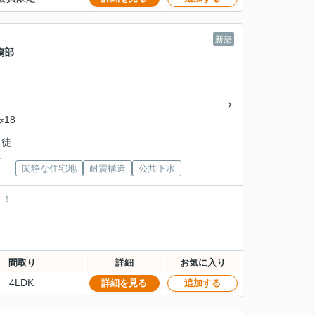
新築
鴨部
歩18
 徒
下
閑静な住宅地
耐震構造
公共下水
！！
。
間取り
詳細
お気に入り
4LDK
詳細を見る
追加する