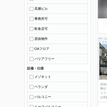
高層ビル
事務所可
飲食店可
居抜物件
中古
OAフロア
バリアフリー
設備・仕様
メゾネット
高知
ベランダ
弊社
リフ
バルコニー
お気
ルーフバルコニー