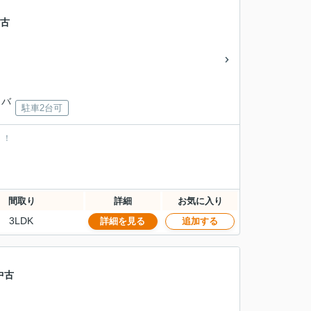
中古
」バ
駐車2台可
！！
間取り
詳細
お気に入り
3LDK
詳細を見る
追加する
中古