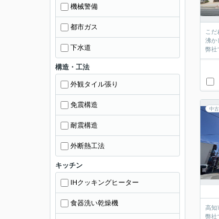
機械警備
都市ガス
こだ
沸か
下水道
弊社
構造・工法
外観タイル張り
免震構造
中古
耐震構造
外断熱工法
キッチン
IHクッキングヒーター
食器洗い乾燥機
高知
弊社