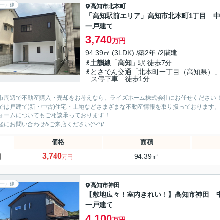
一戸建
高知市
北本町
「高知駅前エリア」高知市北本町1丁目 
一戸建て
3,740
万円
94.39㎡ (3LDK) /築2年 /2階建
土讃線
「
高知
」駅 徒歩7分
とさでん交通「北本町一丁目（高知県）
ス停下車 徒歩1分
市周辺で不動産購入・売却をお考えなら、ライズホーム株式会社にお任せください
では戸建て(新・中古)住宅・土地などさまざまな不動産情報を取り扱っております。
ォームについてもご相談承っております！
軽にお問い合わせ&ご来店ください‍(^-^)/
価格
面積
3,740
94.39㎡
万円
一戸建
高知市
神田
【敷地広々！室内きれい！】高知市神田 
一戸建て
4,100
万円