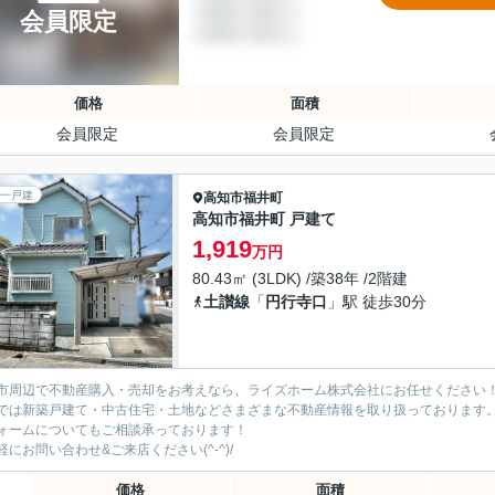
会員限定
価格
面積
会員限定
会員限定
一戸建
高知市
福井町
高知市福井町 戸建て
1,919
万円
80.43㎡ (3LDK) /築38年 /2階建
土讃線
「
円行寺口
」駅 徒歩30分
市周辺で不動産購入・売却をお考えなら、ライズホーム株式会社にお任せください
では新築戸建て・中古住宅・土地などさまざまな不動産情報を取り扱っております
ォームについてもご相談承っております！
軽にお問い合わせ&ご来店ください‍(^-^)/
価格
面積