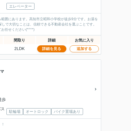
エレベーター
る範囲にあります。高知市立昭和小学校が徒歩9分です。お湯を
探しで大切なことは、信頼できる不動産会社を選ぶことです。
せください(*^^*)
間取り
詳細
お気に入り
2LDK
詳細を見る
追加する
古マ
徒歩
バス
駐輪場
オートロック
バイク置場あり
！！