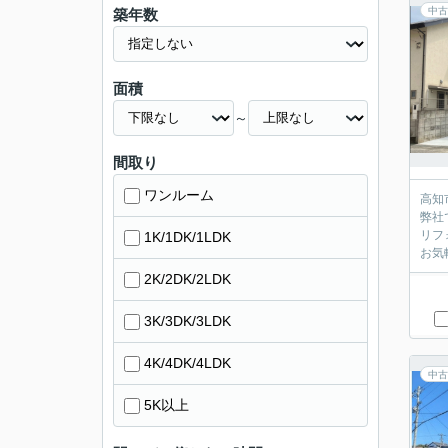
中古
築年数
面積
～
間取り
ワンルーム
高知
弊社
リフ
1K/1DK/1LDK
お気
2K/2DK/2LDK
3K/3DK/3LDK
4K/4DK/4LDK
中古
5K以上