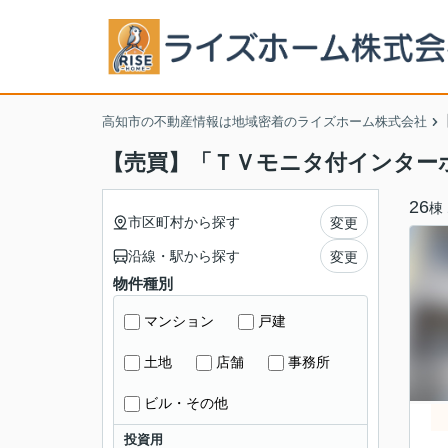
高知市の不動産情報は地域密着のライズホーム株式会社
【売買】「ＴＶモニタ付インター
26
棟
市区町村から探す
変更
沿線・駅から探す
変更
物件種別
マンション
戸建
土地
店舗
事務所
ビル・その他
投資用