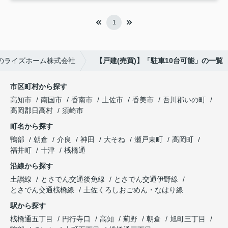
1
のライズホーム株式会社
【戸建(売買)】「駐車10台可能」の一覧
市区町村から探す
高知市
南国市
香南市
土佐市
香美市
吾川郡いの町
高岡郡日高村
須崎市
町名から探す
鴨部
朝倉
介良
神田
大そね
瀬戸東町
高岡町
福井町
十津
桟橋通
沿線から探す
土讃線
とさでん交通後免線
とさでん交通伊野線
とさでん交通桟橋線
土佐くろしおごめん・なはり線
駅から探す
桟橋通五丁目
円行寺口
高知
薊野
朝倉
旭町三丁目