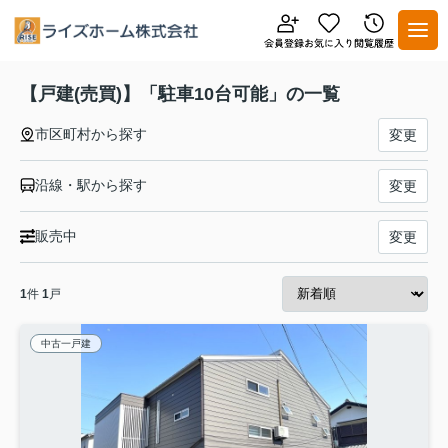
【戸建(売買)】「駐車10台可能」の一覧
市区町村から探す
変更
沿線・駅から探す
変更
販売中
変更
1
件
1
戸
中古一戸建