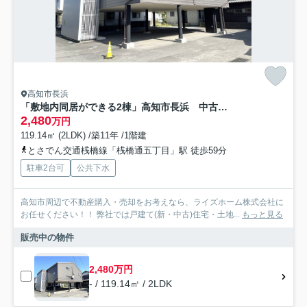
高知市長浜
「敷地内同居ができる2棟」高知市長浜 中古一戸建て
2,480
万円
119.14㎡ (2LDK) /築11年 /1階建
とさでん交通桟橋線「桟橋通五丁目」駅 徒歩59分
駐車2台可
公共下水
高知市周辺で不動産購入・売却をお考えなら、ライズホーム株式会社に
お任せください！！ 弊社では戸建て(新・中古)住宅・土地...
もっと見る
販売中の物件
2,480万円
- / 119.14㎡ / 2LDK