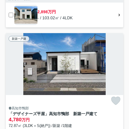
2,898万円
- / 103.02㎡ / 4LDK
新築一戸建
高知市鴨部
「デザイナーズ平屋」高知市鴨部 新築一戸建て
4,780
万円
72.87㎡ (3LDK＋S(納戸)) /新築 /1階建