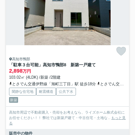
高知市鴨部
「駐車３台可能」高知市鴨部8 新築一戸建て
2,898
万円
103.02㎡ (4LDK) /新築 /2階建
とさでん交通伊野線「旭町三丁目」駅 徒歩18分
とさでん交通「鴨田小学校前通」バス停下車 徒歩6分
閑静な住宅地
耐震構造
公共下水
新築
高知市周辺で不動産購入・売却をお考えなら、ライズホーム株式会社に
お任せください！！ 弊社では新築戸建て・中古住宅・土地な...
もっと見
る
販売中の物件