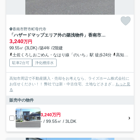
香南市野市町母代寺
「ハザードマップエリア外の築浅物件」香南市野市町母代寺 中古一戸建て
3,240
万円
99.55㎡ (3LDK) /築4年 /2階建
土佐くろしおごめん・なはり線「のいち」駅 徒歩24分
高知県香南市「大日寺（高知県）」バス停下車 徒歩2分
駐車2台可
浄化槽排水
高知市周辺で不動産購入・売却をお考えなら、ライズホーム株式会社に
お任せください！！ 弊社では新・中古住宅、土地などさまざ...
もっと見
る
販売中の物件
3,240万円
- / 99.55㎡ / 3LDK