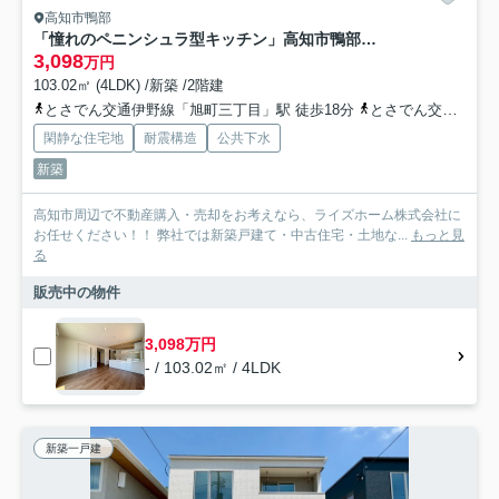
高知市鴨部
「憧れのペニンシュラ型キッチン」高知市鴨部9 新築一戸建て
3,098
万円
103.02㎡ (4LDK) /新築 /2階建
とさでん交通伊野線「旭町三丁目」駅 徒歩18分
とさでん交通「鏡川団地前」バス停下車 徒歩4分
閑静な住宅地
耐震構造
公共下水
新築
高知市周辺で不動産購入・売却をお考えなら、ライズホーム株式会社に
お任せください！！ 弊社では新築戸建て・中古住宅・土地な...
もっと見
る
販売中の物件
3,098万円
- / 103.02㎡ / 4LDK
新築一戸建