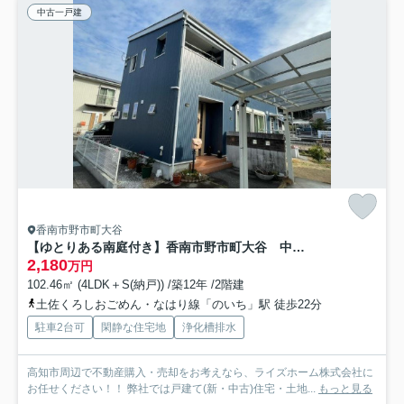
中古一戸建
香南市野市町大谷
【ゆとりある南庭付き】香南市野市町大谷 中古一戸建て
2,180
万円
102.46㎡ (4LDK＋S(納戸)) /築12年 /2階建
土佐くろしおごめん・なはり線「のいち」駅 徒歩22分
駐車2台可
閑静な住宅地
浄化槽排水
高知市周辺で不動産購入・売却をお考えなら、ライズホーム株式会社に
お任せください！！ 弊社では戸建て(新・中古)住宅・土地...
もっと見る