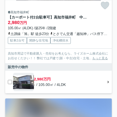
高知市福井町
【カーポート付2台駐車可】高知市福井町 中古一戸建て
2,980
万円
105.00㎡ (4LDK) /築25年 /2階建
土讃線「旭」駅 徒歩23分
とさでん交通「越知神」バス停下車 徒歩3分
駐車2台可
閑静な住宅地
浄化槽排水
高知市周辺で不動産購入・売却をお考えなら、ライズホーム株式会社に
お任せください！！ 弊社では戸建て(新・中古)住宅・土地...
もっと見る
販売中の物件
2,980万円
- / 105.00㎡ / 4LDK