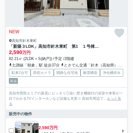
NEW
高知市針木東町
「新築３LDK」高知市針木東町 第1 １号棟 新築戸建
2,590
万円
82.21㎡ (2LDK＋S(納戸)) /予定 /2階建
土讃線「朝倉」駅 徒歩37分
とさでん交通「針木（高知県）」バス停下車 徒歩3分
駐車2台可
防犯カメラ
閑静な住宅地
耐震構造
浄化槽排水
新築
高知市西部エリアの新居にピッタリ◎追い焚き機能付の浴室や来客が一
目でわかるTVインターホンなど設備も充実☆ 高知市周辺で...
もっと見
る
販売中の物件
2,590万円