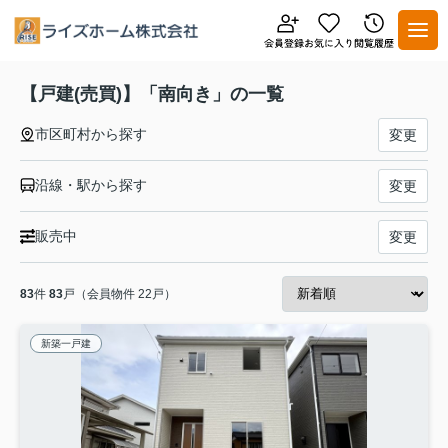
【戸建(売買)】「南向き」の一覧
市区町村から探す
変更
沿線・駅から探す
変更
販売中
変更
83
件
83
戸（会員物件 22戸）
新築一戸建