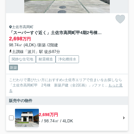
土佐市高岡町
「スーパーすぐ近く」土佐市高岡町甲4期2号棟 新築一戸建て
2,698
万円
98.74㎡ (4LDK) /新築 /2階建
土讃線「波川」駅 徒歩87分
閑静な住宅地
耐震構造
浄化槽排水
新築
こだわりで選びたい方におすすめ♪土佐市エリアで住まいをお探しなら
「土佐市高岡町甲 2号棟 新築戸建（全2区画）」♪ファミ...
もっと見
る
販売中の物件
2,698万円
- / 98.74㎡ / 4LDK