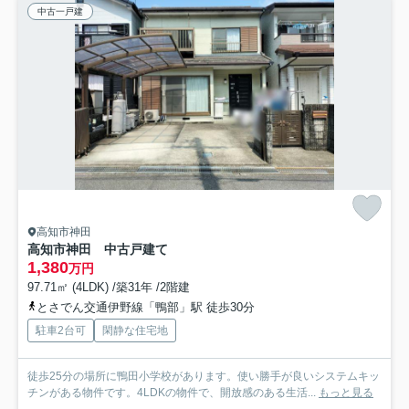
中古一戸建
高知市神田
高知市神田 中古戸建て
1,380
万円
97.71㎡ (4LDK) /築31年 /2階建
とさでん交通伊野線「鴨部」駅 徒歩30分
駐車2台可
閑静な住宅地
徒歩25分の場所に鴨田小学校があります。使い勝手が良いシステムキッ
チンがある物件です。4LDKの物件で、開放感のある生活...
もっと見る