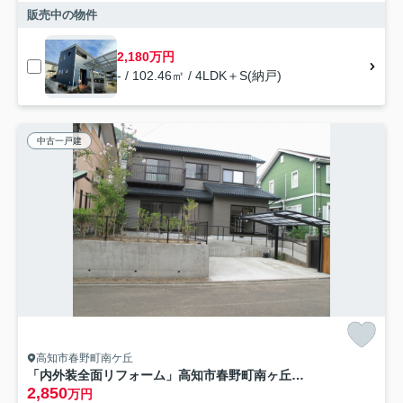
販売中の物件
2,180万円
- / 102.46㎡ / 4LDK＋S(納戸)
中古一戸建
高知市春野町南ケ丘
「内外装全面リフォーム」高知市春野町南ヶ丘9丁目 中古一戸建て
2,850
万円