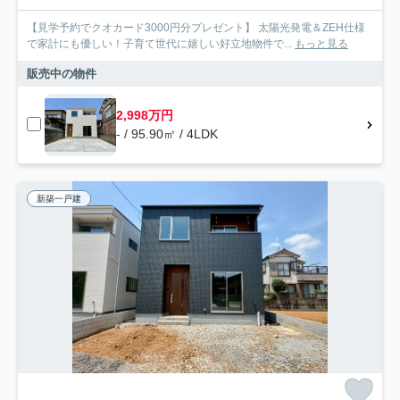
【見学予約でクオカード3000円分プレゼント】 太陽光発電＆ZEH仕様
で家計にも優しい！子育て世代に嬉しい好立地物件で...
もっと見る
販売中の物件
2,998万円
- / 95.90㎡ / 4LDK
新築一戸建