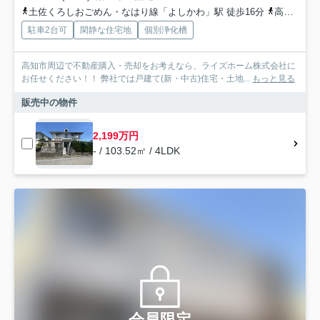
土佐くろしおごめん・なはり線「よしかわ」駅 徒歩16分
高知東部交通「馬袋」バス停下車 徒歩3分
駐車2台可
閑静な住宅地
個別浄化槽
高知市周辺で不動産購入・売却をお考えなら、ライズホーム株式会社に
お任せください！！ 弊社では戸建て(新・中古)住宅・土地...
もっと見る
販売中の物件
2,199万円
- / 103.52㎡ / 4LDK
会員限定