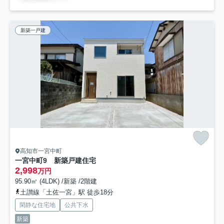
新築一戸建
高知市一宮中町
一宮中町9 新築戸建住宅
2,998
万円
95.90㎡ (4LDK) /新築 /2階建
土讃線「土佐一宮」駅 徒歩18分
閑静な住宅地
公共下水
新築