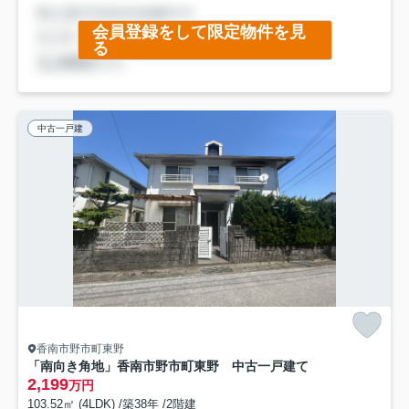
会員登録をして限定物件を見
る
中古一戸建
香南市野市町東野
「南向き角地」香南市野市町東野 中古一戸建て
2,199
万円
103.52㎡ (4LDK) /築38年 /2階建