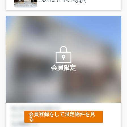
- / 82.21㎡ / 2LDK＋S(納戸)
会員限定
会員登録をして限定物件を見
る