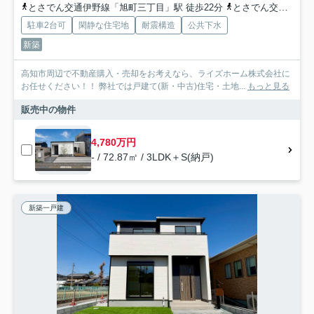
とさでん交通伊野線「旭町三丁目」駅 徒歩22分
とさでん交通「三所神社通」バス停下車 徒歩2分
駐車2台可
閑静な住宅地
耐震構造
公共下水
新築
高知市周辺で不動産購入・売却をお考えなら、ライズホーム株式会社に
お任せください！！ 弊社では戸建て(新・中古)住宅・土地...
もっと見る
販売中の物件
4,780万円
- / 72.87㎡ / 3LDK＋S(納戸)
新築一戸建