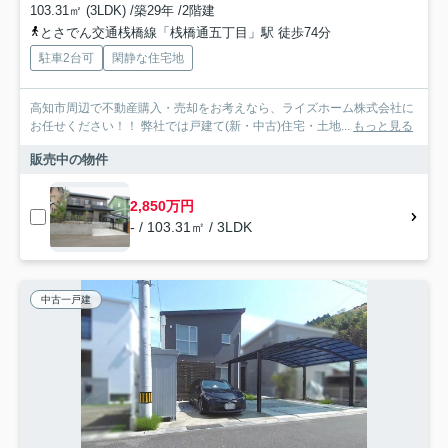
103.31㎡ (3LDK) /築29年 /2階建
とさでん交通桟橋線「桟橋通五丁目」駅 徒歩74分
駐車2台可
閑静な住宅地
高知市周辺で不動産購入・売却をお考えなら、ライズホーム株式会社に
お任せください！！ 弊社では戸建て(新・中古)住宅・土地...
もっと見る
販売中の物件
2,850万円
- / 103.31㎡ / 3LDK
中古一戸建