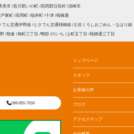
香美市
吾川郡いの町
高岡郡日高村
須崎市
瀬戸東町
高岡町
福井町
十津
桟橋通
さでん交通伊野線
とさでん交通桟橋線
土佐くろしおごめん・なはり線
野
朝倉
旭町三丁目
鴨部
のいち
上町五丁目
桟橋通三丁目
トップページ
スタッフ
お客様の声
088-855-7658
ブログ
アクセスマップ
会社概要