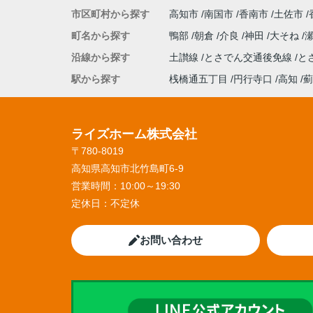
市区町村から探す
高知市
南国市
香南市
土佐市
町名から探す
鴨部
朝倉
介良
神田
大そね
沿線から探す
土讃線
とさでん交通後免線
と
駅から探す
桟橋通五丁目
円行寺口
高知
薊
ライズホーム株式会社
〒780-8019
高知県高知市北竹島町6-9
営業時間：
10:00～19:30
定休日：
不定休
お問い合わせ