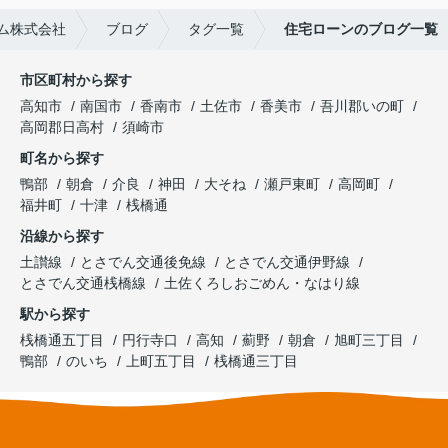
ム株式会社
ブログ
タグ一覧
住宅ローンのブログ一覧
市区町村から探す
高知市
南国市
香南市
土佐市
香美市
吾川郡いの町
高岡郡日高村
須崎市
町名から探す
鴨部
朝倉
介良
神田
大そね
瀬戸東町
高岡町
福井町
十津
桟橋通
沿線から探す
土讃線
とさでん交通後免線
とさでん交通伊野線
とさでん交通桟橋線
土佐くろしおごめん・なはり線
駅から探す
桟橋通五丁目
円行寺口
高知
薊野
朝倉
旭町三丁目
鴨部
のいち
上町五丁目
桟橋通三丁目