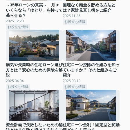
～35年ローンの真実～ 月々
無理なく頭金を貯める方法と
いくらなら「ゆとり」を持って
は？家計見直し術をご紹介
暮らせる？
2025.11.25
2025.12.20
お役立ち情報
お役立ち情報
病気や失業時の住宅ローン選び
住宅ローン控除の仕組みを知っ
方とは？安心のための保険を解
ていますか？ その仕組みをご
説
紹介
2025.04.04
2025.03.13
お役立ち情報
お役立ち情報
資金計画で失敗しないための秘
住宅ローン金利！固定型と変動
訣とは？失敗を避ける方法をご
型どちらを選ぶ？