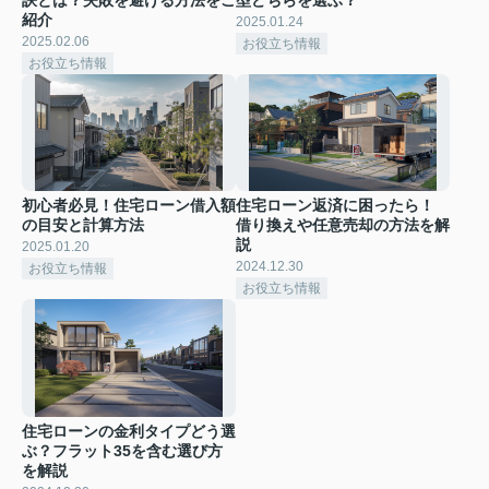
紹介
2025.01.24
2025.02.06
お役立ち情報
お役立ち情報
初心者必見！住宅ローン借入額
住宅ローン返済に困ったら！
の目安と計算方法
借り換えや任意売却の方法を解
説
2025.01.20
2024.12.30
お役立ち情報
お役立ち情報
住宅ローンの金利タイプどう選
ぶ？フラット35を含む選び方
を解説